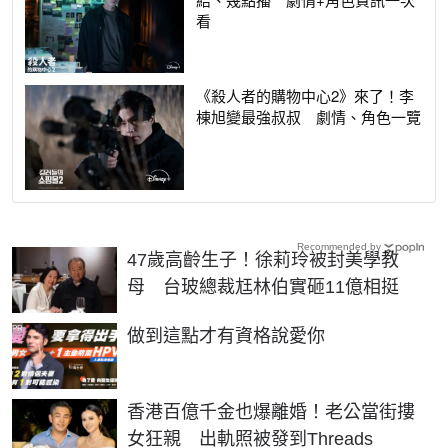
看
《殺人者的購物中心2》來了！李
棟旭變最強叔叔 劇情、角色一覽
Recommended by
47歲高齡生子！徐莉玲被封美學教
母 台玻總裁尪林伯實砸11億相挺
PR
做到這點才有資格說愛你
香港百億千金也爆離婚！老公當街摟
女狂親 出軌照被發到Threads