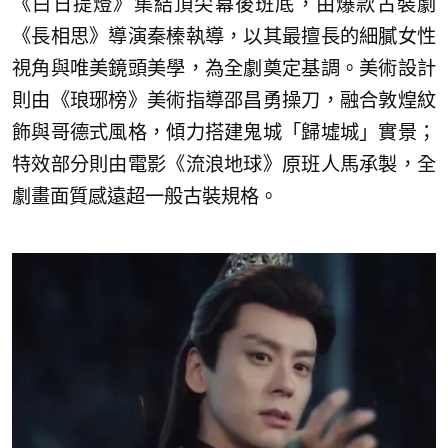
《白日提燈》集結頂尖幕後班底，由爆款古裝劇
《長相思》導演秦榛執導，以其最擅長的細膩女性
視角與唯美鏡頭美學，為全劇奠定基調。美術設計
則由《琅琊榜》美術指導邵昌勇操刀，融合敦煌紋
飾與哥德式風格，傾力搭建鬼城「歸墟城」實景；
特效部分則由電影《流浪地球》原班人馬承製，全
劇畫面質感遠超一般古裝規格。