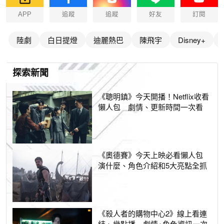
APP
追蹤
追蹤
好友
訂閱
陸劇
白日提燈
迪麗熱巴
陳飛宇
Disney+
探索新聞
《聰明鎮》今天開播！Netflix收看
懶人包 劇情、更新時間一次看
《奧德賽》今天上映必看懶人包
演什麼、角色介紹和5大亮點全抓
《殺人者的購物中心2》線上看連
結、幾點播 劇情+角色資訊一次