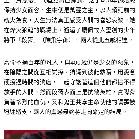
王「賀思慕」（迪麗熱巴飾演）活了400年卻始終
保持少女面容，生來便是萬靈之主，以人類死前的
魂火為食，天生無法真正感受人間的喜怒哀樂。她
在烽火狼藉的戰場上，邂逅了腰佩故人靈劍的少年
將軍「段胥」（陳飛宇飾）。兩人從此五感相連。
壽命不過百年的凡人，與400歲仍是少女的惡鬼，
在陰陽之間從互相試探、猜疑到彼此救贖，用愛意
硬撐過時間的消磨，一起守護著這個他們都捨不得
放手的人間。然而段胥表面上是抗敵英雄，實際背
負著慘烈的血仇，又和鬼王共享生命使他的陽壽被
迅速透支，兩人的虐戀最終將走向命定的結局。