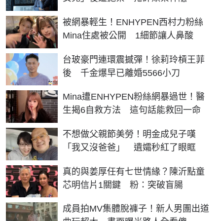
被網暴輕生！ENHYPEN西村力粉絲
Mina住處被公開 1細節讓人鼻酸
台玻豪門連環震撼彈！徐莉玲槓王菲
後 千金爆早已離婚5566小刀
Mina遭ENHYPEN粉絲網暴過世！醫
生揭6自救方法 這句話能救回一命
不想做父親節美勞！明金成兒子嘆
「我又沒爸爸」 遺孀秒紅了眼眶
真的與姜厚任有七世情緣？陳沂點童
芯明信片1關鍵 粉：突破盲腸
成員拍MV集體脫褲子！新人男團出道