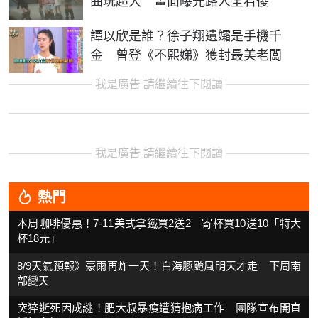
曲玩超大 畫面曝光路人全看傻
譚以欣是誰？徐子翔遺孀是手機千
金 曾登《不熙娣》獲封最美老闆
我是廣告 請繼續往下閱讀
我是廣告 請繼續往下閱讀
熱門
本周咖啡優惠！7-11美式拿鐵買2送2 寄杯買10送10「特大
杯18元」
8/9天氣預報》豪雨再炸一天！白海豚颱風明天才走 下周南
部變天
突猝逝死因成謎！肥大叔暴瘦遭猜抱病工作 團隊宣布開直