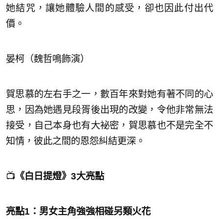
她結咒，讓她體驗人間的感受，卻也因此付出代
價。
晏柯（魏哲鳴飾演）
賀思慕的左右手之一，數百年來對她有著不同的心
思，因為她遇見段胥後出現的改變，令他非常無法
接受，自己本身也有大袐密，賀思慕也不是完全不
知情，彼此之間的恩怨糾結更深。
📺
《白日提燈》3大亮點
亮點1：男女主角強強相碰另類火花