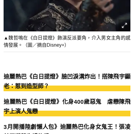
▲魏哲鳴在《白日提燈》飾演反派要角，介入男女主角的感
情發展。（圖／摘自Disney+）
迪麗熱巴《白日提燈》臉凹淚溝炸出！搭陳飛宇顯
老：惹到造型師？
迪麗熱巴《白日提燈》化身400歲惡鬼 虐戀陳飛
宇上演人鬼戀
3月開播陸劇懶人包》迪麗熱巴化身女鬼王！張凌