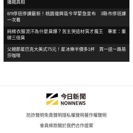
播揭真相
8/9停班停課最新！桃園復興區今早緊急宣布 3縣市停班課
一次看
純棉衣服流汗為什麼臭爆？苦主哭這材質才魔王 專家：重
磅三倍臭
父親節星巴克大美式75元！星冰樂半價多1杯 買一送一路易
莎咖啡
防詐聲明
免責聲明
隱私權聲明
著作權聲明
會員條款
關於我們
合作提案