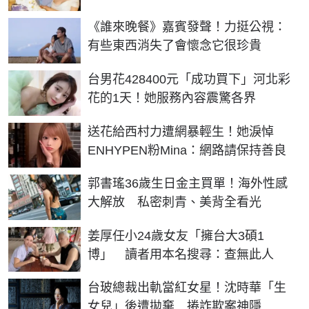
《誰來晚餐》嘉賓發聲！力挺公視：
有些東西消失了會懷念它很珍貴
台男花428400元「成功買下」河北彩
花的1天！她服務內容震驚各界
送花給西村力遭網暴輕生！她淚悼
ENHYPEN粉Mina：網路請保持善良
郭書瑤36歲生日金主買單！海外性感
大解放 私密刺青、美背全看光
姜厚任小24歲女友「擁台大3碩1
博」 讀者用本名搜尋：查無此人
台玻總裁出軌當紅女星！沈時華「生
女兒」後遭拋棄 捲詐欺案神隱