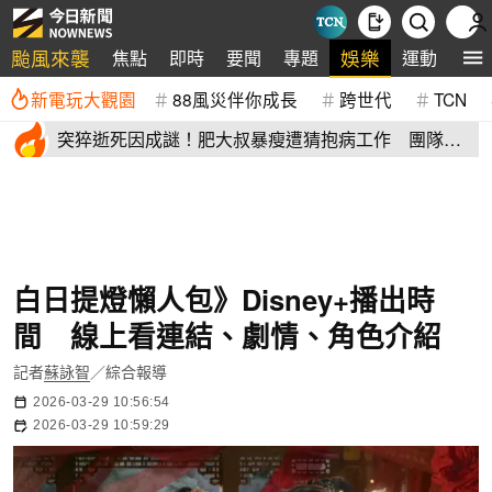
颱風來襲
娛樂
焦點
即時
要聞
專題
運動
全
新電玩大觀園
88風災伴你成長
跨世代
TCN
突猝逝死因成謎！肥大叔暴瘦遭猜抱病工作 團隊宣
布開直播揭真相
白日提燈懶人包》Disney+播出時
間 線上看連結、劇情、角色介紹
記者
蘇詠智
／綜合報導
2026-03-29 10:56:54
2026-03-29 10:59:29