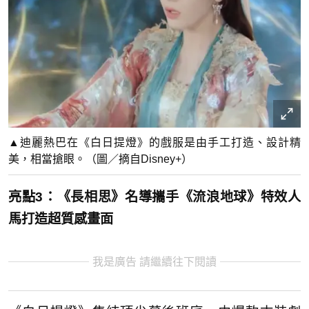
▲迪麗熱巴在《白日提燈》的戲服是由手工打造、設計精
美，相當搶眼。（圖／摘自Disney+）
亮點3：《長相思》名導攜手《流浪地球》特效人
馬打造超質感畫面
我是廣告 請繼續往下閱讀