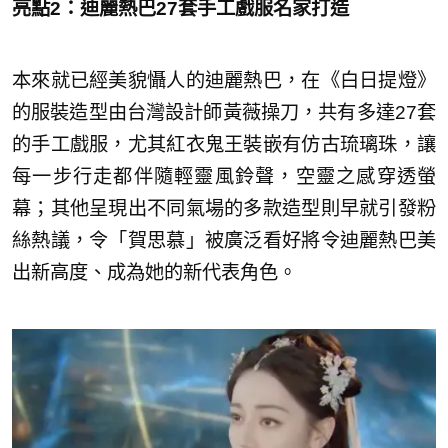
亮點2：迪麗熱巴27套手工戲服名家打造
本來就已經美貌懾人的迪麗熱巴，在《白日提燈》
的服裝造型由台灣設計師黃薇操刀，共有多達27套
的手工戲服，尤其紅衣鬼王裝嵌有仿古琉璃珠，讓
每一步行走都伴隨輕靈風鈴聲，空靈之感穿透螢
幕；其他呈現出不同氣場的多款造型則早就引發粉
絲熱議，令「賀思慕」被廣泛看好將令迪麗熱巴美
出新高度、成為她的新代表角色。