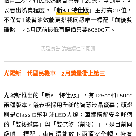
個月上榜，有民眾透露自己等了20天才拿到車，可
以看出熱賣程度。「
新K1 特仕版
」主打高CP值，
不僅有1級省油效能更搭載同級唯一標配「前後雙
碟煞」，3月底前最低直購價只要60500元。
我是廣告 請繼續往下閱讀
光陽新一代國民機車 2月銷量衝上第三
光陽新推出的「新K1 特仕版」，有125cc和150cc
兩種版本，儀表板採用全新的智慧液晶螢幕；頭燈
則是Class D飛利浦LED大燈；車輛搭配安全舒適
的「雙後避震」與「雙碟煞（前後）」，是目前同
級唯一標配；車廂還能放下兩頂安全帽，擁有