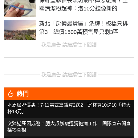
保鮮盒膠條長黑斑刷不掉怎麼辦？全
聯清潔粉超神：泡10分鐘像新的
新北「房價最貴區」洗牌！板橋只排
第3 總價1500萬預售屋只剩3區
我是廣告 請繼續往下閱讀
我是廣告 請繼續往下閱讀
熱門
本周咖啡優惠！7-11美式拿鐵買2送2 寄杯買10送10「特大
杯18元」
突猝逝死因成謎！肥大叔暴瘦遭猜抱病工作 團隊宣布開直
播揭真相