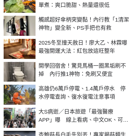
單煮：爽口脆甜、熱量還很低
觸感超好傘柄突變黏！內行教「1清潔
神物」變全新、PS手把也有救
2025冬至撞天赦日！廖大乙、林霖曝
最強開運大法：紅包放這旺整年
開學回宿舍！驚見馬桶一圈黑垢刷不
掉 內行推1神物：免刷又便宜
高雄仍6萬戶停電、1.4萬戶停水 停
水停電查詢、復水復電注意事項
大S病逝／日本旅遊「最強醫療
APP」曝 線上看病、中文OK、可刷
卡
杏鮑菇長白毛先別丟！專家揭菇類生