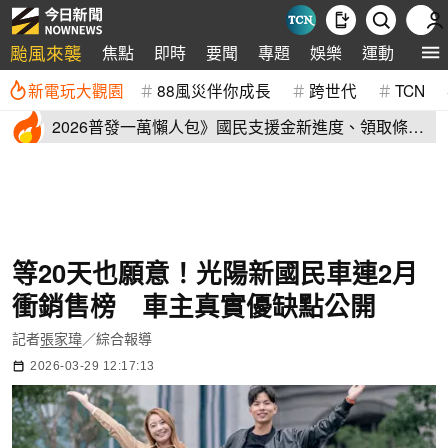
颱風來襲
焦點
即時
要聞
專題
娛樂
運動
全球
新電玩大觀園
88風災伴你成長
跨世代
TCN
2026普發一萬懶人包》國民支援金新進度、領取條
件、地方加碼速看
等20天也願意！光陽新國民車連2月
衝銷售榜 車主真實優缺點公開
記者
張家瑋
／綜合報導
2026-03-29 12:17:13