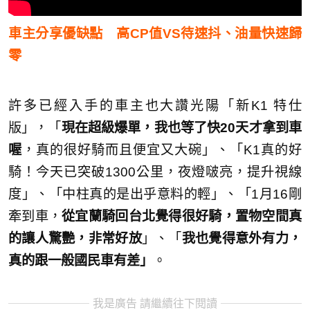
車主分享優缺點 高CP值VS待速抖、油量快速歸
零
許多已經入手的車主也大讚光陽「新K1 特仕
版」，「
現在超級爆單，我也等了快20天才拿到車
喔
，真的很好騎而且便宜又大碗」、「K1真的好
騎！今天已突破1300公里，夜燈啵亮，提升視線
度」、「中柱真的是出乎意料的輕」、「1月16剛
牽到車，
從宜蘭騎回台北覺得很好騎，置物空間真
的讓人驚艷，非常好放
」、「
我也覺得意外有力，
真的跟一般國民車有差」
。
我是廣告 請繼續往下閱讀