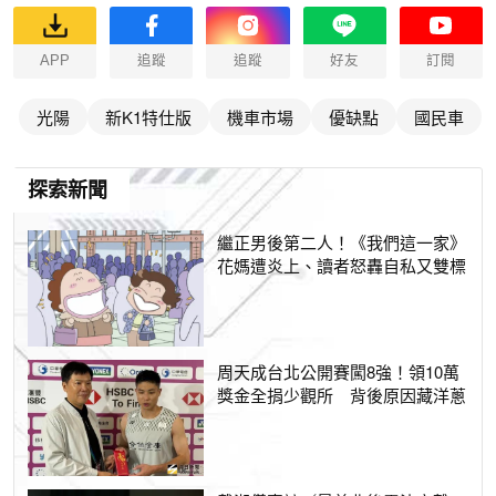
APP
追蹤
追蹤
好友
訂閱
光陽
新K1特仕版
機車市場
優缺點
國民車
探索新聞
繼正男後第二人！《我們這一家》
花媽遭炎上、讀者怒轟自私又雙標
周天成台北公開賽闖8強！領10萬
獎金全捐少觀所 背後原因藏洋蔥