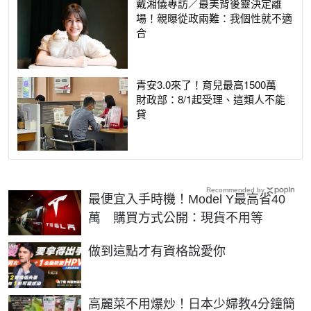
戴湘儀專訪／最美背後靈決定離
場！親曝從政兩難：我個性就不適
合
青安3.0來了！育兒最高1500萬
財政部：8/1起受理、這類人不能
貸
Recommended by
最便宜入手時機！Model Y最高省40
萬 購買方式公開：現貨不用等
PR
做到這點才有資格說愛你
高麗菜不用爆炒！日本少婦教4分鐘簡