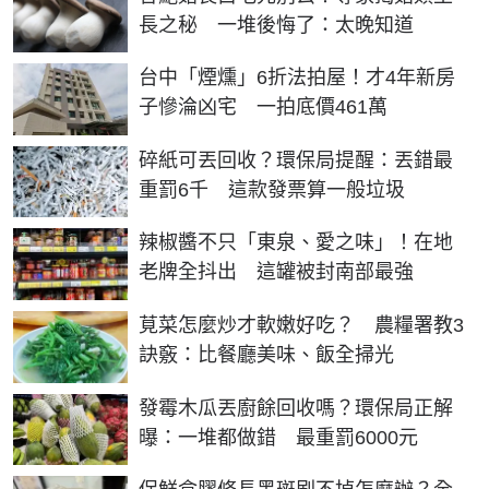
長之秘 一堆後悔了：太晚知道
台中「煙燻」6折法拍屋！才4年新房
子慘淪凶宅 一拍底價461萬
碎紙可丟回收？環保局提醒：丟錯最
重罰6千 這款發票算一般垃圾
辣椒醬不只「東泉、愛之味」！在地
老牌全抖出 這罐被封南部最強
莧菜怎麼炒才軟嫩好吃？ 農糧署教3
訣竅：比餐廳美味、飯全掃光
發霉木瓜丟廚餘回收嗎？環保局正解
曝：一堆都做錯 最重罰6000元