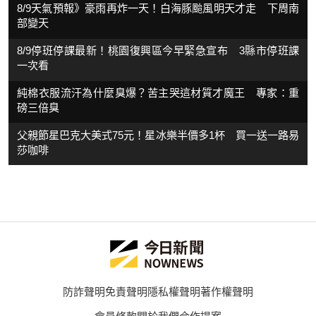
8/9天氣預報》豪雨再炸一天！白海豚颱風明天才走 下周南
部變天
8/9停班停課最新！桃園復興區今早緊急宣布 3縣市停班課
一次看
純棉衣服流汗為什麼臭爆？苦主哭這材質才魔王 專家：重
磅三倍臭
父親節星巴克大美式75元！星冰樂半價多1杯 買一送一路易
莎咖啡
防詐聲明
免責聲明
隱私權聲明
著作權聲明
會員條款
關於我們
合作提案