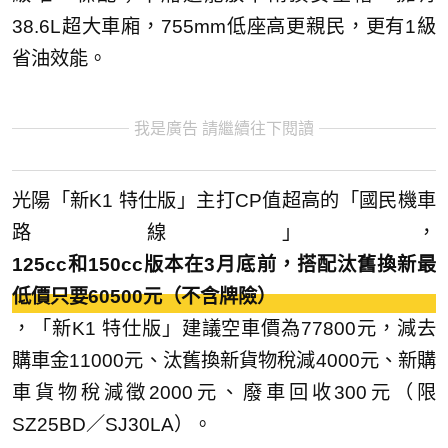
38.6L超大車廂，755mm低座高更親民，更有1級
省油效能。
我是廣告 請繼續往下閱讀
光陽「新K1 特仕版」主打CP值超高的「國民機車
路線」，
125cc和150cc版本在3月底前，搭配汰舊換新最
低價只要60500元（不含牌險）
，「新K1 特仕版」建議空車價為77800元，減去
購車金11000元、汰舊換新貨物稅減4000元、新購
車貨物稅減徵2000元、廢車回收300元（限
SZ25BD／SJ30LA）。