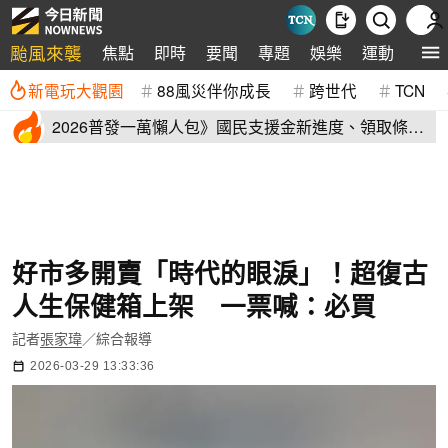
颱風來襲
焦點
即時
要聞
專題
娛樂
運動
全球
新電玩大觀園
88風災伴你成長
跨世代
TCN
2026普發一萬懶人包》國民支援金新進度、領取條
件、地方加碼速看
好市多開賣「時代的眼淚」！超復古
人生保健箱上架 一票喊：必買
記者
張家瑋
／綜合報導
2026-03-29 13:33:36