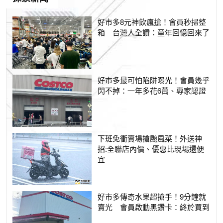
好市多8元神飲瘋搶！會員秒掃整
箱 台灣人全讚：童年回憶回來了
好市多最可怕陷阱曝光！會員幾乎
閃不掉：一年多花6萬、專家認證
下班免衝賣場搶颱風菜！外送神
招:全聯店內價、優惠比現場還便
宜
好市多傳奇水果超搶手！9分鐘就
賣光 會員啟動黑鑽卡：終於買到