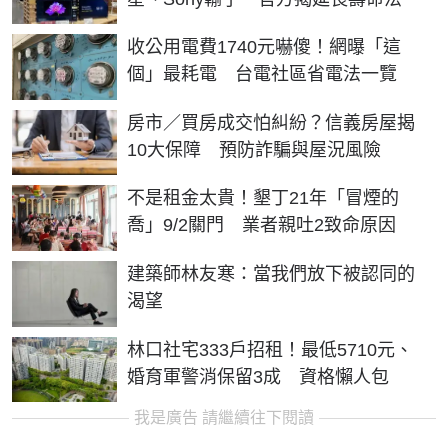
收公用電費1740元嚇傻！網曝「這
個」最耗電 台電社區省電法一覽
房市／買房成交怕糾紛？信義房屋揭
10大保障 預防詐騙與屋況風險
不是租金太貴！墾丁21年「冒煙的
喬」9/2關門 業者親吐2致命原因
建築師林友寒：當我們放下被認同的
渴望
林口社宅333戶招租！最低5710元、
婚育軍警消保留3成 資格懶人包
我是廣告 請繼續往下閱讀