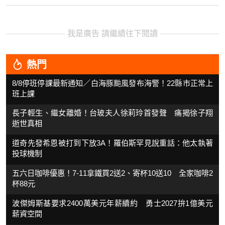
我是廣告 請繼續往下閱讀
熱門
8/8停班停課最新通知／白海豚颱風發布海警！22縣市正常上
班上課
長子輕生、繼女離婚！台玻夫人徐莉玲首發聲 痛揭徐子翔
逝世真相
道奇先發希恩被打到下放3A！羅伯斯罕見說重話：他太執著
投球機制
五六日咖啡優惠！7-11拿鐵買2送2、寄杯10送10 全家咖啡2
杯88元
波傑姆斯基要求2400萬美元年薪續約 勇士2027拚1億美元
薪資空間