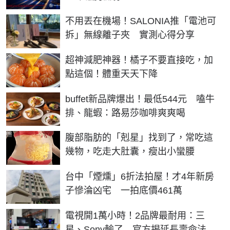
不用丟在機場！SALONIA推「電池可
拆」無線離子夾 實測心得分享
PR
超神減肥神器！橘子不要直接吃，加
點這個！體重天天下降
buffet新品牌爆出！最低544元 嗑牛
排、龍蝦：路易莎咖啡爽爽喝
PR
腹部脂肪的「剋星」找到了，常吃這
幾物，吃走大肚囊，瘦出小蠻腰
台中「煙燻」6折法拍屋！才4年新房
子慘淪凶宅 一拍底價461萬
電視開1萬小時！2品牌最耐用：三
星、Sony輸了 官方揭延長壽命法