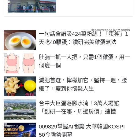
Recommended by
一句話食譜吸424萬粉絲！「蛋神」1
天吃40顆蛋：鑽研完美雞蛋煮法
PR
肚腩一抓一大把，只需1個雞蛋，用一
個瘦一個
PR
減肥首選，檸檬加它，堅持一週，腰
細了，瘦到你懷疑人生
台中大巨蛋落腳水湳！3萬人場館
「創研一在哪、周邊房價」速懂
PR
009829掌握AI關鍵 大華韓國KOSPI
50今強勢開募