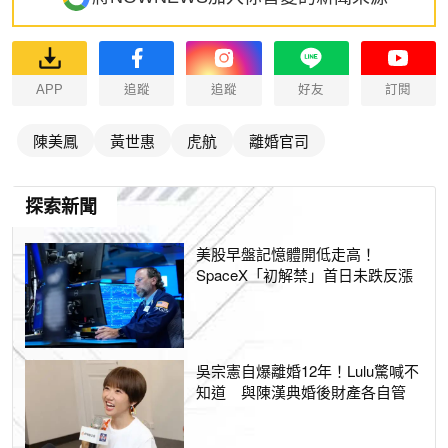
APP
追蹤
追蹤
好友
訂閱
陳美鳳
黃世惠
虎航
離婚官司
探索新聞
美股早盤記憶體開低走高！
SpaceX「初解禁」首日未跌反漲
吳宗憲自爆離婚12年！Lulu驚喊不
知道 與陳漢典婚後財產各自管