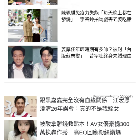
陳珮騏免疫力失能「每天晚上都在
發燒」 李睿紳拍吻戲害老婆吃醋
姜厚任年輕時期有多帥？被封「台
版蘇志燮」 昔罕吐終身未婚理由
Recommended by
跟黑嘉嘉完全沒有血緣關係！江宏恩
澄清26年誤會：真的不是我姪女
被酸拿髒錢救熊本！AV女優豪捐300
萬挨轟作秀 高EQ回應粉絲讚爆