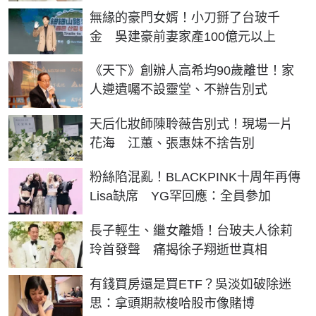
無緣的豪門女婿！小刀掰了台玻千
金 吳建豪前妻家產100億元以上
《天下》創辦人高希均90歲離世！家
人遵遺囑不設靈堂、不辦告別式
天后化妝師陳聆薇告別式！現場一片
花海 江蕙、張惠妹不捨告別
粉絲陷混亂！BLACKPINK十周年再傳
Lisa缺席 YG罕回應：全員參加
長子輕生、繼女離婚！台玻夫人徐莉
玲首發聲 痛揭徐子翔逝世真相
有錢買房還是買ETF？吳淡如破除迷
思：拿頭期款梭哈股市像賭博