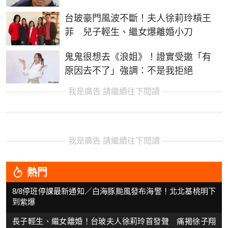
台玻豪門風波不斷！夫人徐莉玲槓王
菲 兒子輕生、繼女爆離婚小刀
鬼鬼很想去《浪姐》！證實受邀「有
原因去不了」強調：不是我拒絕
我是廣告 請繼續往下閱讀
我是廣告 請繼續往下閱讀
熱門
8/8停班停課最新通知／白海豚颱風發布海警！北北基桃明下
到紫爆
長子輕生、繼女離婚！台玻夫人徐莉玲首發聲 痛揭徐子翔