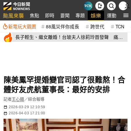
颱風來襲
娛樂
焦點
即時
要聞
專題
運動
全
新電玩大觀園
88風災伴你成長
跨世代
TCN
長子輕生、繼女離婚！台玻夫人徐莉玲首發聲 痛揭
徐子翔逝世真相
陳美鳳罕提婚變官司認了很難熬！合
體好友虎航董事長：最好的安排
記者
王心鈿
／綜合報導
2026-03-29 12:10:59
2026-04-03 17:21:00