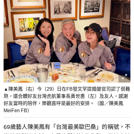
▲陳美鳳（右）今（29）日在FB發文罕提婚變官司認了很難
熬，還合體好友台灣虎航董事長黃世惠（左）及友人，感謝
好友當時的陪伴，樂觀直呼是最好的安排。（圖／陳美鳳
MeiFen FB）
69歲藝人陳美鳳有「台灣最美歐巴桑」的稱號，不