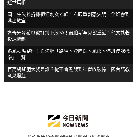
逝世真相
國一生失控折掃把狂刺女老師！右眼重創恐失明 全班嚇到
逃出教室
道奇先發希恩被打到下放3A！羅伯斯罕見說重話：他太執著
投球機制
颱風動態整理！白海豚「路徑、登陸點、風雨、停班停課機
率」一覽
百萬網紅肥大叔是誰？從不會煮飯到年營收破億 國台語教
煮菜爆紅
防詐聲明
免責聲明
隱私權聲明
著作權聲明