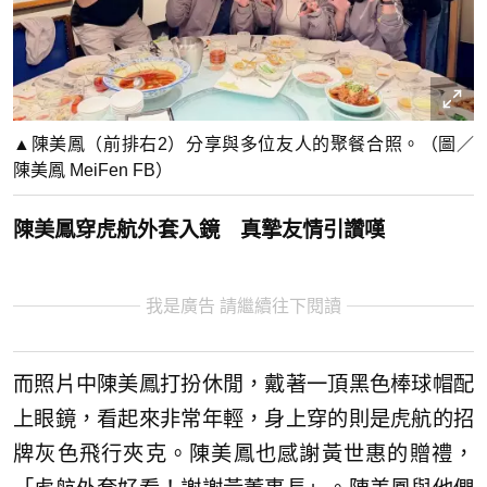
▲陳美鳳（前排右2）分享與多位友人的聚餐合照。（圖／
陳美鳳 MeiFen FB）
陳美鳳穿虎航外套入鏡 真摯友情引讚嘆
我是廣告 請繼續往下閱讀
而照片中陳美鳳打扮休閒，戴著一頂黑色棒球帽配
上眼鏡，看起來非常年輕，身上穿的則是虎航的招
牌灰色飛行夾克。陳美鳳也感謝黃世惠的贈禮，