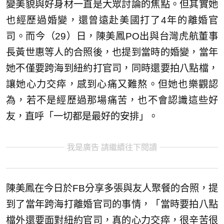
變美貌與好身材一直是大眾討論的焦點。但其實她
也經歷過婚變，還曾遠赴美國打了4年的離婚官
司。而今（29）日，陳美鳳PO出與台灣虎航董事
長黃世惠等人的合照後，也提到當時的婚變，當年
她不僅要跨海到紐約打官司，同時還要拍八點檔，
讓她心力交瘁，感到心痛又難熬。但她也樂觀認
為，若不是經歷過那場痛苦，也不會認識這些好
友，直呼「一切都是最好的安排」。
我是廣告 請繼續往下閱讀
陳美鳳在今日於FB分享多張與友人聚餐的合照，提
到了當年跨海打離婚官司的事情，「當時要拍八點
檔外還要面對紐約官司，真的心力交瘁，很辛苦很