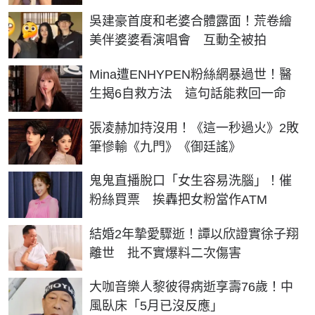
吳建豪首度和老婆合體露面！荒卷繪
美伴婆婆看演唱會 互動全被拍
Mina遭ENHYPEN粉絲網暴過世！醫
生揭6自救方法 這句話能救回一命
張凌赫加持沒用！《這一秒過火》2敗
筆慘輸《九門》《御廷謠》
鬼鬼直播脫口「女生容易洗腦」！催
粉絲買票 挨轟把女粉當作ATM
結婚2年摯愛驟逝！譚以欣證實徐子翔
離世 批不實爆料二次傷害
大咖音樂人黎彼得病逝享壽76歲！中
風臥床「5月已沒反應」