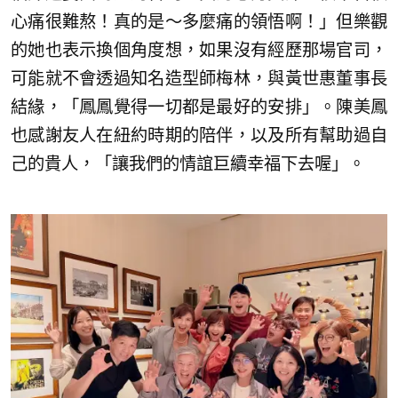
心痛很難熬！真的是～多麼痛的領悟啊！」但樂觀
的她也表示換個角度想，如果沒有經歷那場官司，
可能就不會透過知名造型師梅林，與黃世惠董事長
結緣，「鳳鳳覺得一切都是最好的安排」。陳美鳳
也感謝友人在紐約時期的陪伴，以及所有幫助過自
己的貴人，「讓我們的情誼巨續幸福下去喔」。