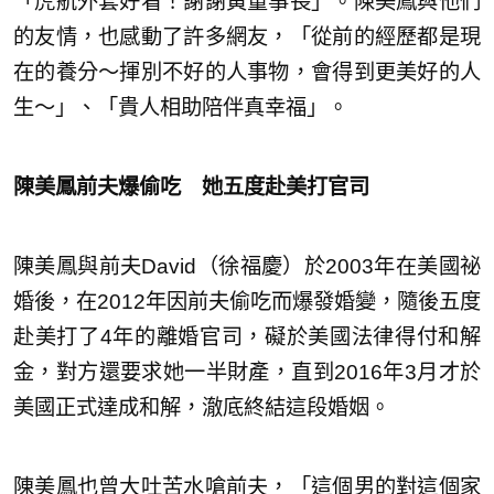
「虎航外套好看！謝謝黃董事長」。陳美鳳與他們
的友情，也感動了許多網友，「從前的經歷都是現
在的養分～揮別不好的人事物，會得到更美好的人
生～」、「貴人相助陪伴真幸福」。
陳美鳳前夫爆偷吃 她五度赴美打官司
陳美鳳與前夫David（徐福慶）於2003年在美國祕
婚後，在2012年因前夫偷吃而爆發婚變，隨後五度
赴美打了4年的離婚官司，礙於美國法律得付和解
金，對方還要求她一半財產，直到2016年3月才於
美國正式達成和解，澈底終結這段婚姻。
陳美鳳也曾大吐苦水嗆前夫，「這個男的對這個家