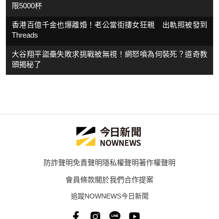
限5000杯
香港百億千金也爆離婚！老公當街摟女狂親 出軌照被發到
Threads
大谷翔平盜壘失敗求挑戰被無視！網怒噴為何裝死？道奇教
頭揭秘了
防詐聲明
免責聲明
隱私權聲明
著作權聲明
會員條款
關於我們
合作提案
追蹤NOWNEWS今日新聞