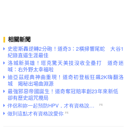
相關新聞
史密斯轟逆轉2分砲！道奇3：2橫掃響尾蛇 大谷1
紀錄直逼生涯最佳
洛城新英雄！塔克驚天美技沒收全壘打 道奇迷
喊：右外野太幸福啦
迪亞茲經典神曲重現！道奇初登板狂飆2K嗨翻洛
城 揭秘出場曲淵源
最強邪惡帝國誕生！道奇奪冠賠率創23年來新低
卻有歷史詛咒攪局