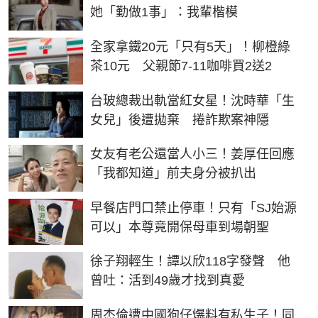
她「勤做1事」：我輩楷模
全家拿鐵20元「只有5天」！柳橙綠
茶10元 父親節7-11咖啡買2送2
台玻總裁出軌當紅女星！沈時華「生
女兒」後遭拋棄 捲詐欺案神隱
女友有老公還當人小三！姜厚任回應
「我都知道」前夫身分被扒出
早餐店門口禁止停車！只有「SJ始源
可以」本尊竟開保母車到場朝聖
徐子翔輕生！譚以欣118字發聲 他
曾吐：活到49歲才找到真愛
周杰倫遭中國狗仔爆料有私生子！同