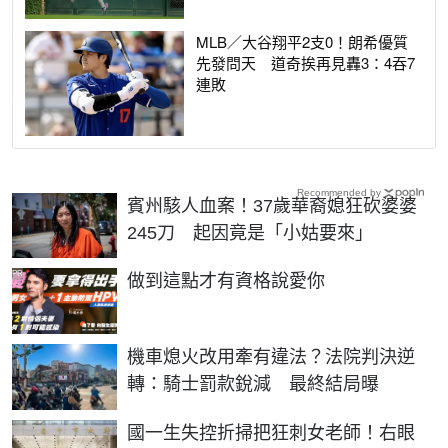
MLB／大谷翔平2支0！朗希優質
先發問天 道奇挨再見轟3：4吞7
連敗
Recommended by
賓州駭人血案！37歲華裔媳狂砍婆婆
245刀 起因竟是「小姑要來」
PR
做到這點才有資格說愛你
機車熄火改用牽有違法？法院判決逆
轉：騎士罰款銳減 最終結局曝
國一生失控折掃把狂刺女老師！右眼