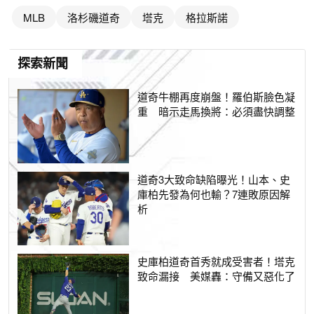
MLB
洛杉磯道奇
塔克
格拉斯諾
探索新聞
道奇牛棚再度崩盤！羅伯斯臉色凝
重 暗示走馬換將：必須盡快調整
道奇3大致命缺陷曝光！山本、史
庫柏先發為何也輸？7連敗原因解
析
史庫柏道奇首秀就成受害者！塔克
致命漏接 美媒轟：守備又惡化了