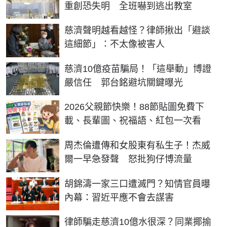
重創恐失明 全班嚇到逃出教室
慈濟聲明越看越怪？律師揪出「避談
這細節」：不太像被害人
慈濟10億疫苗騙局！「這舉動」博證
嚴信任 郭台銘避坑關鍵曝光
2026父親節快樂！88節貼圖免費下
載、長輩圖、祝福語、紅包一次看
周杰倫遭傳和女股東有私生子！杰威
爾一早急發聲 怒批狗仔博流量
胡錦濤一家三口遭滅門？知情官員曝
內幕：習近平應不會去謀害
律師騙走慈濟10億水很深？同業揶揄