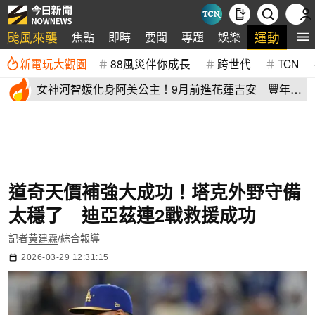
颱風來襲
運動
焦點
即時
要聞
專題
娛樂
全
新電玩大觀園
88風災伴你成長
跨世代
TCN
女神河智媛化身阿美公主！9月前進花蓮吉安 豐年節
尬原民大會舞
道奇天價補強大成功！塔克外野守備
太穩了 迪亞茲連2戰救援成功
記者
黃建霖
/綜合報導
2026-03-29 12:31:15