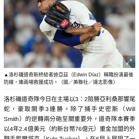
▲洛杉磯道奇新終結者迪亞茲（Edwin Díaz）稱職扮演最後
防線，連兩場救援成功。（圖／美聯社／達志影像）
洛杉磯道奇隊今日在主場以3：2險勝亞利桑那響尾
蛇，豪取開季3連勝。除了捕手史密斯（Will
Smith）的逆轉兩分砲至關重要外，道奇隊本賽季
以4年2.4億美元（約新台幣76億元）重金加盟的外
野手凱爾塔克（Kyle Tucker），在6局上展現了一