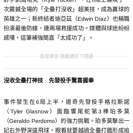
次震撼全場的「全壘打沒收」超美技，成為贏球的
英雄之一；新終結者迪亞茲（Edwin Díaz）也稱職
扮演最後防線，連兩場救援成功。媒體與球迷紛紛
感嘆，這筆補強簡直「太成功了」。
我是廣告 請繼續往下閱讀
沒收全壘打神技 先發投手驚喜握拳
事件發生在6局上半，道奇先發投手格拉斯諾
（Tyler Glasnow）面臨響尾蛇第3棒珀多莫
（Geraldo Perdomo）的強力挑戰。珀多莫擊出一
記右外野深遠飛球，眼看就要越過全壘打牆形成追