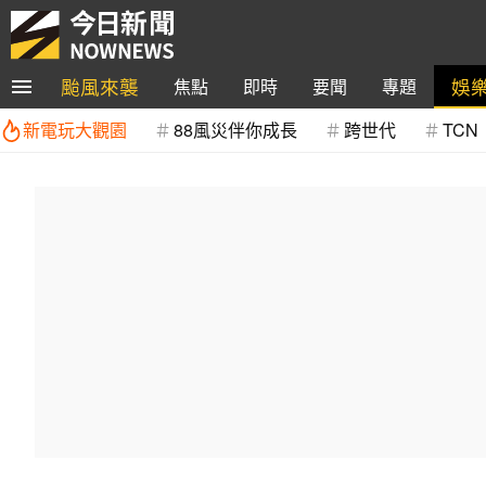
颱風來襲
娛
焦點
即時
要聞
專題
新電玩大觀園
88風災伴你成長
跨世代
TCN