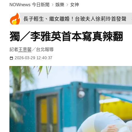
NOWnews 今日新聞
娛樂
女神
長子輕生、繼女離婚！台玻夫人徐莉玲首發聲 
獨／李雅英首本寫真辣翻 
記者
王意馨
／台北報導
2026-03-29 12:40:37