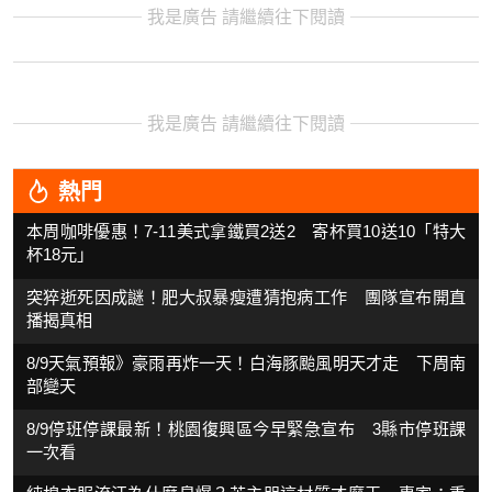
我是廣告 請繼續往下閱讀
我是廣告 請繼續往下閱讀
熱門
本周咖啡優惠！7-11美式拿鐵買2送2 寄杯買10送10「特大
杯18元」
突猝逝死因成謎！肥大叔暴瘦遭猜抱病工作 團隊宣布開直
播揭真相
8/9天氣預報》豪雨再炸一天！白海豚颱風明天才走 下周南
部變天
8/9停班停課最新！桃園復興區今早緊急宣布 3縣市停班課
一次看