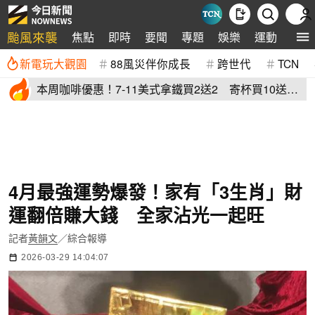
颱風來襲
焦點
即時
要聞
專題
娛樂
運動
全球
新電玩大觀園
88風災伴你成長
跨世代
TCN
本周咖啡優惠！7-11美式拿鐵買2送2 寄杯買10送
10「特大杯18元」
4月最強運勢爆發！家有「3生肖」財
運翻倍賺大錢 全家沾光一起旺
記者
黃韻文
／綜合報導
2026-03-29 14:04:07