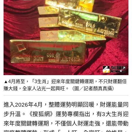
▲4月將至，「3生肖」迎來年度關鍵轉運期，不只財運翻倍
賺大錢，全家人沾光一起興旺。（圖／記者顏真真攝）
進入2026年4月，整體運勢明顯回暖，財運能量同
步升溫。《搜狐網》運勢專欄指出，有3大生肖迎
來年度關鍵轉運期，不僅個人財運走強，還能帶動