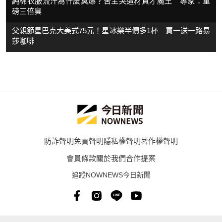
純棉衣服流汗為什麼臭爆？苦主哭這材質才魔王 專家：重
磅三倍臭
父親節星巴克大美式75元！星冰樂半價多1杯 買一送一路易
莎咖啡
防詐聲明
免責聲明
隱私權聲明
著作權聲明
會員條款
關於我們
合作提案
追蹤NOWNEWS今日新聞