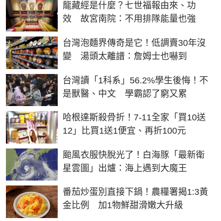
龍藏經是什麼？七世福報由來、功
效 故宮南院：不用排隊能量也強
台灣泡麵界傳奇是它！低調賣30年沒
變 湯頭太離譜：詹姆士也嚇到
台灣讀「1科系」56.2%學生後悔！不
是獸醫、中文 學霸認了窮又累
哈根達斯殺骨折！7-11全家「買10送
12」比買1送1便宜、再折100元
颱風衣服快脫光了！白海豚「最新衛
星雲圖」出爐：海上遇到大魔王
番茄炒蛋別直接下鍋！農糧署揭1:3黃
金比例 加1物鮮甜滑嫩大升級