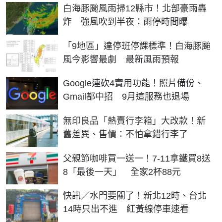
白海豚颱風雨掃12縣市！北部豪雨轟
炸 強風吹到半夜：雨停時間曝
「9地區」達停班停課標準！白海豚颱
風今影響最劇 最新風雨預報
Google連砍4實用功能！照片備份、
Gmail都中招 9月這服務也退場
無印良品「熱賣行李箱」大改款！新
舊差異、售價：不怕拿錯行李了
父親節咖啡買一送一！7-11拿鐵買8送
8「最後一天」 全家2杯88元
快訊／水門要關了！新北12時、台北
14時只出不進 紅黃線停車速看