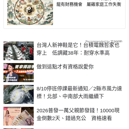
龍有財務機會 屬雞家庭工作失衡
Recommended by
台灣人新神鞋是它！台積電魏哲家也
穿上 低調藏38年：耐穿水準高
PR
做到這點才有資格說愛你
8/10停班停課最新通知／2縣市風力達
標！北部、中南部大雨繼續下
2026普發一萬父親節發錢！10000現
金倒數2天、錯過充公 資格速看