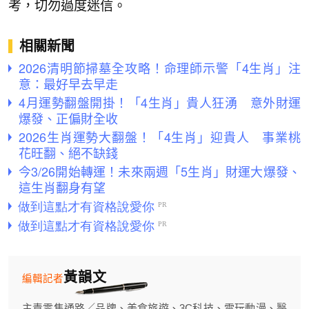
考，切勿過度迷信。
相關新聞
2026清明節掃墓全攻略！命理師示警「4生肖」注
意：最好早去早走
4月運勢翻盤開掛！「4生肖」貴人狂湧 意外財運
爆發、正偏財全收
2026生肖運勢大翻盤！「4生肖」迎貴人 事業桃
花旺翻、絕不缺錢
今3/26開始轉運！未來兩週「5生肖」財運大爆發、
這生肖翻身有望
黃韻文
編輯記者
主責零售通路／品牌、美食旅遊、3C科技、電玩動漫、醫