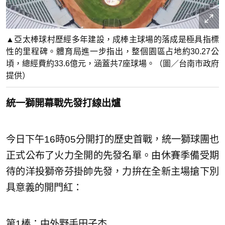
▲亞太棒球村歷經多年建設，成棒主球場的落成是極具指標
性的里程碑。體育局進一步指出，整個園區占地約30.27公
頃，總經費約33.6億元，涵蓋共7座球場。（圖／台南市政府
提供）
統一獅開幕戰先發打線出爐
今日下午16時05分開打的歷史首戰，統一獅球團也
正式公布了火力全開的先發名單。由休賽季備受期
待的洋投獅帝芬掛帥先發，力拚在全新主場搶下別
具意義的開門紅：
第1棒：中外野手田子杰