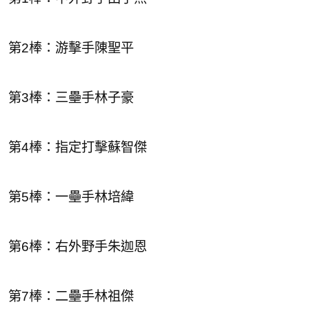
第2棒：游擊手陳聖平
第3棒：三壘手林子豪
第4棒：指定打擊蘇智傑
第5棒：一壘手林培緯
第6棒：右外野手朱迦恩
第7棒：二壘手林祖傑