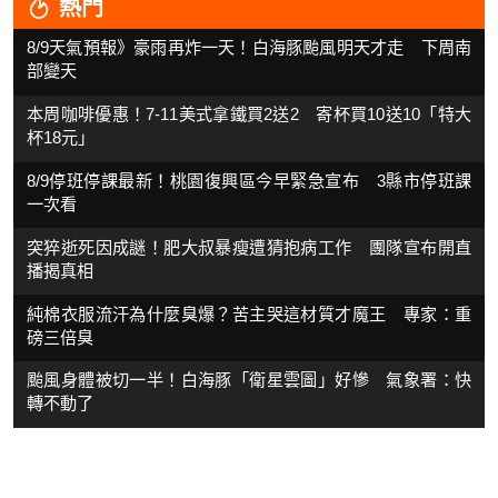
熱門
8/9天氣預報》豪雨再炸一天！白海豚颱風明天才走 下周南
部變天
本周咖啡優惠！7-11美式拿鐵買2送2 寄杯買10送10「特大
杯18元」
8/9停班停課最新！桃園復興區今早緊急宣布 3縣市停班課
一次看
突猝逝死因成謎！肥大叔暴瘦遭猜抱病工作 團隊宣布開直
播揭真相
純棉衣服流汗為什麼臭爆？苦主哭這材質才魔王 專家：重
磅三倍臭
颱風身體被切一半！白海豚「衛星雲圖」好慘 氣象署：快
轉不動了