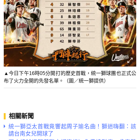
▲今日下午16時05分開打的歷史首戰，統一獅球團也正式公
布了火力全開的先發名單。（圖／統一獅提供）
相關新聞
統一獅亞太首戰竟響起周子瑜名曲！獅迷嗨翻：該
請台南女兒開球了