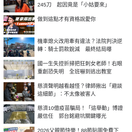
245刀 起因竟是「小姑要來」
PR
做到這點才有資格說愛你
機車熄火改用牽有違法？法院判決逆
轉：騎士罰款銳減 最終結局曝
國一生失控折掃把狂刺女老師！右眼
重創恐失明 全班嚇到逃出教室
慈濟聲明越看越怪？律師揪出「避談
這細節」：不太像被害人
慈濟10億疫苗騙局！「這舉動」博證
嚴信任 郭台銘避坑關鍵曝光
2026父親節快樂！88節貼圖免費下