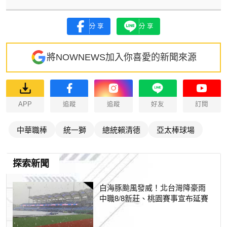
分享
分享
將NOWNEWS加入你喜愛的新聞來源
APP
追蹤
追蹤
好友
訂閱
中華職棒
統一獅
總統賴清德
亞太棒球場
探索新聞
白海豚颱風發威！北台灣降豪雨
中職8/8新莊、桃園賽事宣布延賽