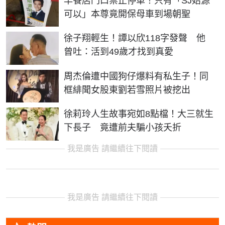
早餐店門口禁止停車！只有「SJ始源
可以」本尊竟開保母車到場朝聖
徐子翔輕生！譚以欣118字發聲 他
曾吐：活到49歲才找到真愛
周杰倫遭中國狗仔爆料有私生子！同
框緋聞女股東劉若雪照片被挖出
徐莉玲人生故事宛如8點檔！大三就生
下長子 竟遭前夫騙小孩夭折
我是廣告 請繼續往下閱讀
我是廣告 請繼續往下閱讀