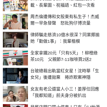
載、長輩圖、祝福語、紅包一次看
周杰倫遭傳和女股東有私生子！杰威
爾一早急發聲 怒批狗仔博流量
律師騙走慈濟10億水很深？同業揶揄
她「勤做1事」：我輩楷模
全家拿鐵20元「只有5天」！柳橙綠
茶10元 父親節7-11咖啡買2送2
台玻總裁出軌當紅女星！沈時華「生
女兒」後遭拋棄 捲詐欺案神隱
女友有老公還當人小三！姜厚任回應
「我都知道」前夫身分被扒出