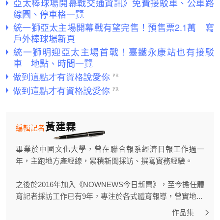
亞太棒球場開幕戰交通資訊》免費接駁車、公車路
線圖、停車格一覽
統一獅亞太主場開幕戰有望完售！預售票2.1萬 寫
戶外棒球場新頁
統一獅明迎亞太主場首戰！臺鐵永康站也有接駁
車 地點、時間一覽
黃建霖
編輯記者
畢業於中國文化大學，曾在聯合報系經濟日報工作過一
年，主跑地方產經線，累積新聞採訪、撰寫實務經驗。
之後於2016年加入《NOWNEWS今日新聞》，至今擔任體
育記者採訪工作已有9年，專注於各式體育報導，曾實地...
作品集