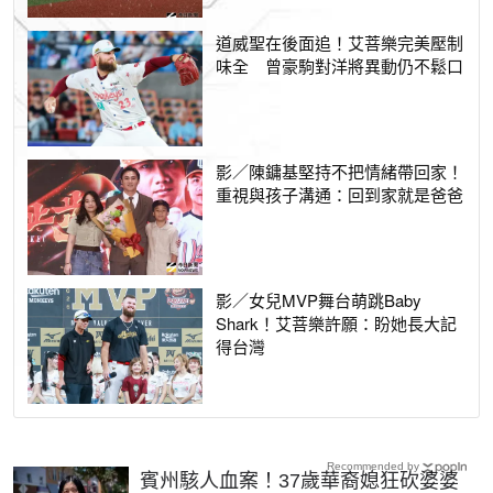
道威聖在後面追！艾菩樂完美壓制
味全 曾豪駒對洋將異動仍不鬆口
影／陳鏞基堅持不把情緒帶回家！
重視與孩子溝通：回到家就是爸爸
影／女兒MVP舞台萌跳Baby
Shark！艾菩樂許願：盼她長大記
得台灣
Recommended by
賓州駭人血案！37歲華裔媳狂砍婆婆