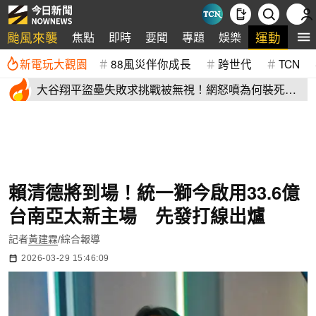
颱風來襲
運動
焦點
即時
要聞
專題
娛樂
全
新電玩大觀園
88風災伴你成長
跨世代
TCN
大谷翔平盜壘失敗求挑戰被無視！網怒噴為何裝死？
道奇教頭揭秘了
賴清德將到場！統一獅今啟用33.6億
台南亞太新主場 先發打線出爐
記者
黃建霖
/綜合報導
2026-03-29 15:46:09