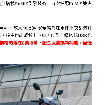
搭載EnMIS引擎技術，首次搭配EnMIS雙火
車廂， 放入兩頂3/4安全帽外加兩件雨衣都還有
，孩童也能輕鬆上下車，以及升級搭載USB充
輛價格約落在6萬-8萬，配合汰舊換新補助，最低