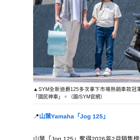
▲SYM全新迪爵125多次拿下市場熱銷車款
「國民神車」。（圖/SYM官網）
📍
山葉Yamaha「Jog 125」
山葉「Jog 125」奪得2026年2月銷