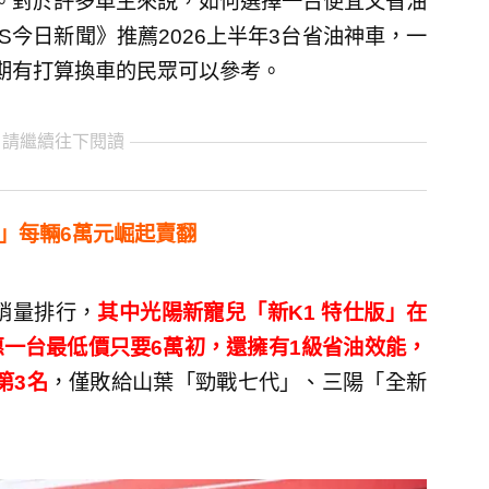
。對於許多車主來說，如何選擇一台便宜又省油
S今日新聞》推薦2026上半年3台省油神車，一
期有打算換車的民眾可以參考。
 請繼續往下閱讀
版」每輛6萬元崛起賣翻
車銷量排行，
其中光陽新寵兒「新K1 特仕版」在
一台最低價只要6萬初，還擁有1級省油效能，
第3名
，僅敗給山葉「勁戰七代」、三陽「全新