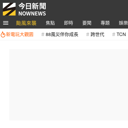
颱風來襲
焦點
即時
要聞
專題
娛樂
新電玩大觀園
88風災伴你成長
跨世代
TCN