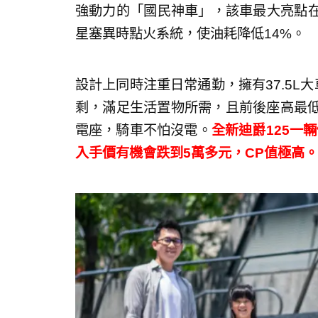
強動力的「國民神車」，該車最大亮點在於
星塞異時點火系統，使油耗降低14%。
設計上同時注重日常通勤，擁有37.5L大
剩，滿足生活置物所需，且前後座高最低
電座，騎車不怕沒電。
全新迪爵125一
入手價有機會跌到5萬多元，CP值極高。