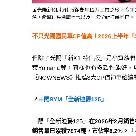
▲光陽新K1 特仕版從去年12月上市之後，今
名，衝擊山葉勁戰七代以及三陽全新迪爵地位。
不只光陽國民車CP值高！2026上半年
但除了光陽「新K1 特仕版」是小資族
葉Yamaha等，同樣也有多款性能好
《NOWNEWS》推薦3大CP值神車給讀
📍
三陽SYM「全新迪爵125」
三陽「全新迪爵125」
在2026年2月銷
銷售量已累積7874輛，市佔率8.2%。
「