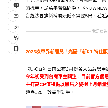
了光陽還有多款8萬元以下國民神車上榜
的機車，是萬年苦惱問題，《NOWNEW
台經汰舊換新補助最低不需要5萬，若近
我是廣告
2026機車界新寵兒！光陽「新K1 特仕
《U-Car》日前公布2月份各大品牌機
今年初受到台灣車主關注，目前官方優惠
主打高CP值特點以黑馬之姿衝上月銷量
迪爵125」等競爭對手。