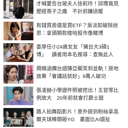
才喊要告台玻夫人徐莉玲！邱瓈寬見
歷經喪子之痛 不計前嫌送暖
有錢買房還是買ETF？吳淡如破除迷
思：拿頭期款梭哈股市像賭博
姜厚任小24歲女友「擁台大3碩1
博」 讀者用本名搜尋：查無此人
周曉涵爛台語陳亞蘭笑到並軌！原地
放棄「會講話就好」9萬人破功
張凌赫小學證件照被挖出！五官等比
例放大 20年前就會打爵士鼓
路人拍舞蹈影片！意外錄到粉絲拿高
爾夫球棒開砸YG 畫面比AI還扯