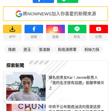
將NOWNEWS加入你喜愛的新聞來源
APP
追蹤
追蹤
好友
訂閱
陸劇
逐玉
張凌赫
粉底液將軍
粉絲力挺
探索新聞
撞名前男友Kai！Jennie新男人
「我的名字很有話題」偷酸慘被炎
上
中央不公布致癌油流向竟是這原