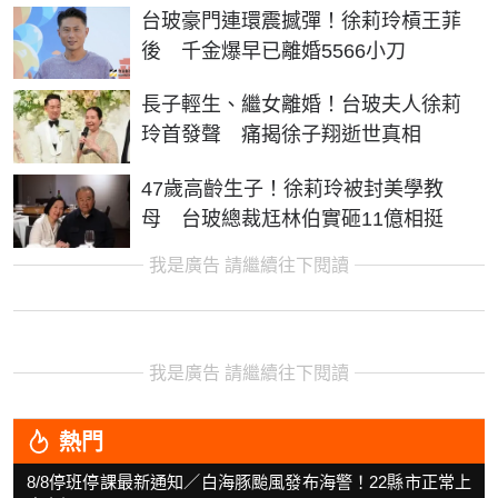
台玻豪門連環震撼彈！徐莉玲槓王菲
後 千金爆早已離婚5566小刀
長子輕生、繼女離婚！台玻夫人徐莉
玲首發聲 痛揭徐子翔逝世真相
47歲高齡生子！徐莉玲被封美學教
母 台玻總裁尪林伯實砸11億相挺
我是廣告 請繼續往下閱讀
我是廣告 請繼續往下閱讀
熱門
8/8停班停課最新通知／白海豚颱風發布海警！22縣市正常上