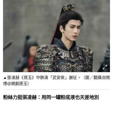
▲張凌赫《逐玉》中飾演「武安侯」謝征。（圖／翻攝自微
博@網劇逐玉）
粉絲力挺張凌赫：用同一罐粉底液也天差地別