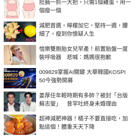
肚腩一抓一大把，只需1個雞蛋，用一
個瘦一個
PR
減肥首選，檸檬加它，堅持一週，腰
細了，瘦到你懷疑人生
愷樂雙胞胎女兒早產！前置胎盤一度
裝呼吸器 悲喊：媽媽很抱歉
PR
009829掌握AI關鍵 大華韓國KOSPI
50今強勢開募
姜厚任年輕時期有多帥？被封「台版
蘇志燮」 昔罕吐終身未婚理由
PR
超神減肥神器！橘子不要直接吃，加
點這個！體重天天下降