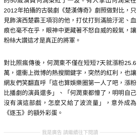
的50歲演員何潤東紅了一波。有人拿出何潤東在
2012年拍攝的古裝劇《楚漢傳奇》劇照做對比，只
見飾演西楚霸王項羽的他，打仗打到滿臉汙泥、血
痕也毫不在乎，眼神中更藏著不怒自威的殺氣，讓
粉絲大讚這才是真正的將軍。
對比照瘋傳後，何潤東不僅在短短7天就漲粉25.6
萬，還衝上微博的熱搜關鍵字，突然的紅利，也讓
網友們笑翻直呼「這也算娛樂圈第一人了吧，漲粉
比播劇的演員還多」、「何潤東都懵了，明明自己
沒有演這部戲，怎麼又給了波流量」，意外成為
《逐玉》的額外彩蛋。
我是廣告 請繼續往下閱讀