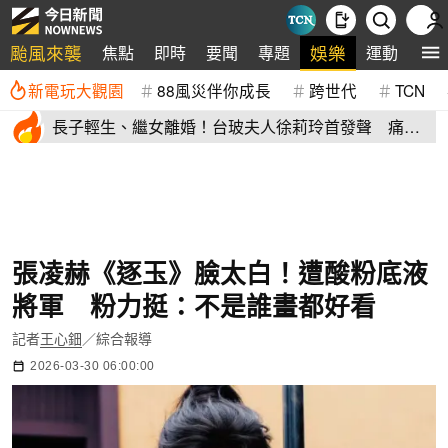
颱風來襲
娛樂
焦點
即時
要聞
專題
運動
全
新電玩大觀園
88風災伴你成長
跨世代
TCN
長子輕生、繼女離婚！台玻夫人徐莉玲首發聲 痛揭
徐子翔逝世真相
張凌赫《逐玉》臉太白！遭酸粉底液
將軍 粉力挺：不是誰畫都好看
記者
王心鈿
／綜合報導
2026-03-30 06:00:00