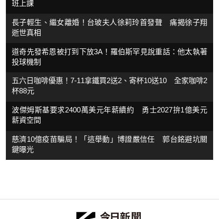
班上課
長子輕生、繼女離婚！台玻夫人徐莉玲首發聲 痛揭徐子翔
逝世真相
道奇先發希恩被打到下放3A！羅伯斯罕見說重話：他太執著
投球機制
五六日咖啡優惠！7-11拿鐵買2送2、寄杯10送10 全家咖啡2
杯88元
波傑姆斯基要求2400萬美元年薪續約 勇士2027拚1億美元
薪資空間
慈濟10億疫苗騙局！「這舉動」博證嚴信任 郭台銘避坑關
鍵曝光