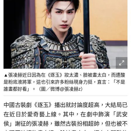
▲張凌赫近日因為在《逐玉》妝太濃、臉被畫太白，而遭酸
是粉底液將軍，這也引來許多粉絲現身力挺，直言：「不是
誰畫都好看」。（圖／微博@張凌赫z）
中國古裝劇《逐玉》播出就討論度超高，大結局已
在近日於愛奇藝上線。其中，在劇中飾演「武安
侯」謝征的張凌赫，雖然古裝扮相超帥，但也被不