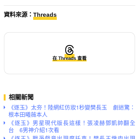
資料來源：
Threads
在 Threads 查看
相關新聞
《逐玉》太夯！陸網紅仿妝1秒變樊長玉 劇迷驚：
根本田曦薇本人
《逐玉》男星現代版長這樣！張凌赫鄧凱帥翻全
台 6男神介紹1次看
《逐玉》戰爭戲竟出現摩托車！樊長玉燉肉出現