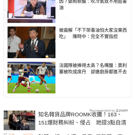
因？鄭照新酸：吹冷氣就不用追毒
油
被曲解「不下架毒油怕大家沒東西
吃」 陳時中：完全不實指控
法國隊被捧得太高？名嘴酸：奧利
塞被吹成席丹 卻連廚房都進不去
Recommended by
知名韓貨品牌ROOMK收攤！163、
151爆財務糾紛、侵占 她提3點自清
PR