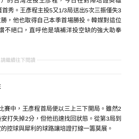
gles）的台灣左投王彥程，今日在對陣培證英雄
O 生涯首秀。王彥程主投5又1/3局送出5次三振僅失3
取勝，他也取得自己本季首場勝投。韓媒對這位
讚不絕口，直呼他是填補洋投空缺的強大助拳
 請繼續往下閱讀
性
舉行的比賽中，王彥程首局便以三上三下開局。雖然2
安打失掉2分，但他迅速找回狀態。從第3局到
定的控球與犀利的球路讓培證打線一籌莫展。