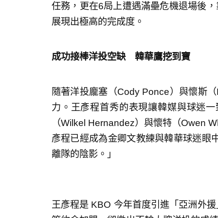
任務，更在6局上遭遇滿壘危機退場後，
展現出極高的完成度。
成功接棒洋投空缺 韓華鷹挖到寶
隨著洋投龐塞（Cody Ponce）與懷斯
力。王彥程首秀的表現讓韓媒與球迷一
（Wilkel Hernandez）與懷特（O
彥程已經成為金卿文教練與韓華球迷眼
離隊的陰影。」
王彥程是 KBO 今年首度引進「亞洲外援