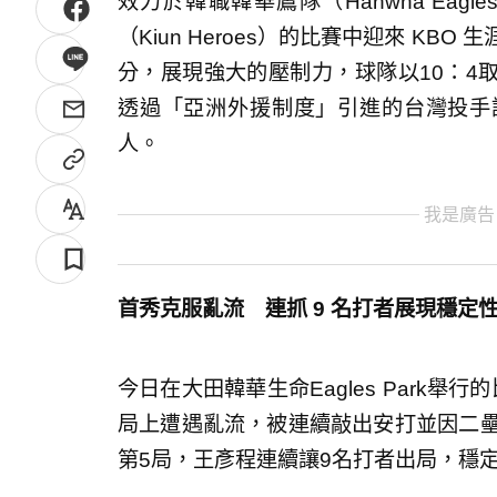
效力於韓職韓華鷹隊（Hanwha Ea
（Kiun Heroes）的比賽中迎來 KB
分，展現強大的壓制力，球隊以10：4
透過「亞洲外援制度」引進的台灣投手
人。
我是廣告
首秀克服亂流 連抓 9 名打者展現穩定
今日在大田韓華生命Eagles Park
局上遭遇亂流，被連續敲出安打並因二壘
第5局，王彥程連續讓9名打者出局，穩