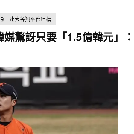
溝通 連大谷翔平都吐槽
媒驚訝只要「1.5億韓元」：