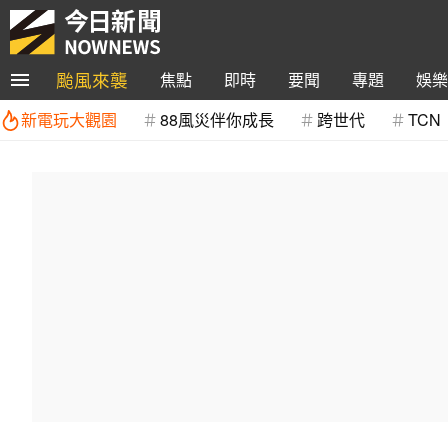
颱風來襲
焦點
即時
要聞
專題
娛樂
新電玩大觀園
88風災伴你成長
跨世代
TCN