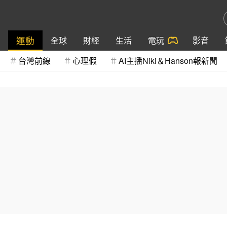
運動
全球
財經
生活
電玩
影音
台灣前線
心理假
AI主播Niki＆Hanson報新聞