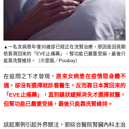
▲一名女病患年僅30歲卻已經正在洗腎治療，原因是因長期
依靠買回來的「EVE止痛藥」，腎功能已嚴重受損，最後只
能靠洗腎維持。（示意圖／Pixabay）
在追問之下才發現，
原來女病患在疫情間身體不
適，卻沒有選擇就診看醫生，反而靠日本買回來的
「EVE止痛藥」，直到鎮狀緩解消失才選擇就醫，
但腎功能已嚴重受損，最後只能靠洗腎維持。
該起案例引起外界關注，郭綜合醫院腎臟內科主治