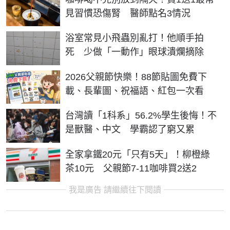
見習慣恐傷腎 醫師點名3情況
浴室常見小飛蟲別亂打！他順手拍
死 少做「一動作」眼球潰爛摘除
2026父親節快樂！88節貼圖免費下
載、長輩圖、祝福語、紅包一次看
台灣讀「1科系」56.2%學生後悔！不
是獸醫、中文 學霸認了窮又累
全家拿鐵20元「只有5天」！柳橙綠
茶10元 父親節7-11咖啡買2送2
我是廣告 請繼續往下閱讀