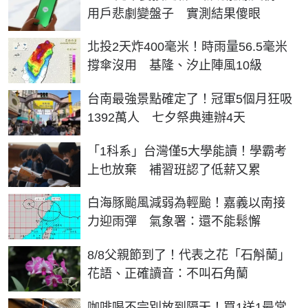
用戶悲劇變盤子 實測結果傻眼
北投2天炸400毫米！時雨量56.5毫米
撐傘沒用 基隆、汐止陣風10級
台南最強景點確定了！冠軍5個月狂吸
1392萬人 七夕祭典連辦4天
「1科系」台灣僅5大學能讀！學霸考
上也放棄 補習班認了低薪又累
白海豚颱風減弱為輕颱！嘉義以南接
力迎雨彈 氣象署：還不能鬆懈
8/8父親節到了！代表之花「石斛蘭」
花語、正確讀音：不叫石角蘭
咖啡喝不完別放到隔天！買1送1最常