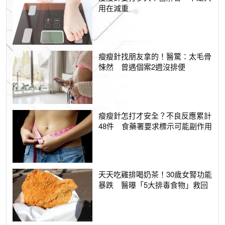
用在減重
瘦瘦針找朋友拿的！醫驚：太毛骨
悚然 曾遇個案2週沒排便
瘦瘦針怎打才安全？不良反應累計
48件 食藥署要求標示可能副作用
天天吃雞排喝奶茶！30歲女腎功能
暴跌 醫曝「5大排毒食物」救回