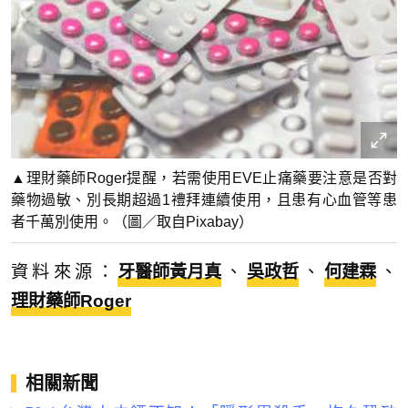
▲理財藥師Roger提醒，若需使用EVE止痛藥要注意是否對
藥物過敏、別長期超過1禮拜連續使用，且患有心血管等患
者千萬別使用。（圖／取自Pixabay）
資料來源：
牙醫師黃月真
、
吳政哲
、
何建霖
、
理財藥師Roger
相關新聞