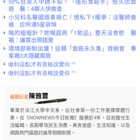
50%台灣人中鏢不知！「隱形胃殺手」拖久恐致
癌 醫：4類人快檢查
小兒科名醫國道車禍亡！憶私下1暖舉：沒醫師做
過 診所湧5星哀悼
喝的瘦瘦針？她喝超商「1飲品」整天沒食慾 醫
揭：讓胃出現錯覺
環境部新制出爐！這類「致癌永久毒」首納管 專
家揭3大隱藏風險
陳雅雲
編輯記者
畢業於淡江大學中文系，出社會第一份工作選擇媒體行
業，在《NOWNEWS今日新聞》服務近4年，目前擔任生
活編輯，長期專攻民生消費、美食旅遊、生活知識，以及
網路熱門議題討論等相關新聞。