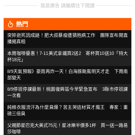
我是廣告 請繼續往下閱讀
熱門
突猝逝死因成謎！肥大叔暴瘦遭猜抱病工作 團隊宣布開直
播揭真相
本周咖啡優惠！7-11美式拿鐵買2送2 寄杯買10送10「特大
杯18元」
8/9天氣預報》豪雨再炸一天！白海豚颱風明天才走 下周南
部變天
8/9停班停課最新！桃園復興區今早緊急宣布 3縣市停班課
一次看
純棉衣服流汗為什麼臭爆？苦主哭這材質才魔王 專家：重
磅三倍臭
父親節星巴克大美式75元！星冰樂半價多1杯 買一送一路易
莎咖啡