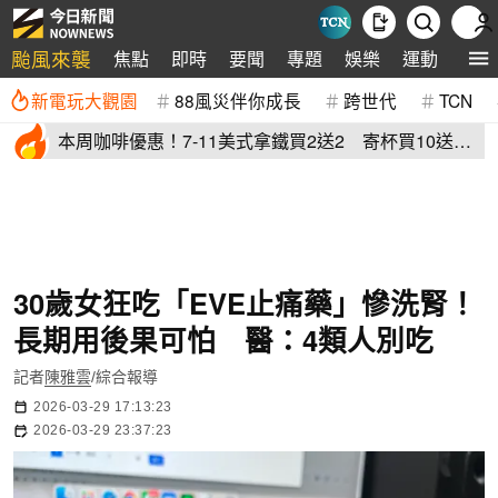
颱風來襲
焦點
即時
要聞
專題
娛樂
運動
全球
新電玩大觀園
88風災伴你成長
跨世代
TCN
本周咖啡優惠！7-11美式拿鐵買2送2 寄杯買10送
10「特大杯18元」
30歲女狂吃「EVE止痛藥」慘洗腎！
長期用後果可怕 醫：4類人別吃
記者
陳雅雲
/綜合報導
2026-03-29 17:13:23
2026-03-29 23:37:23