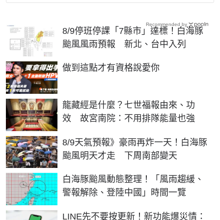
Recommended by
8/9停班停課「7縣市」達標！白海豚
颱風風雨預報 新北、台中入列
PR
做到這點才有資格說愛你
龍藏經是什麼？七世福報由來、功
效 故宮南院：不用排隊能量也強
8/9天氣預報》豪雨再炸一天！白海豚
颱風明天才走 下周南部變天
白海豚颱風動態整理！「風雨趨緩、
警報解除、登陸中國」時間一覽
LINE先不要按更新！新功能爆災情：