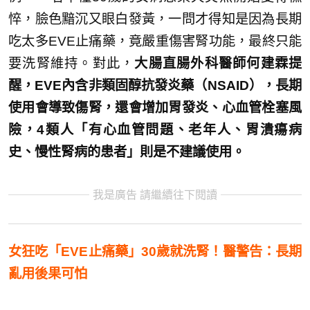
悴，臉色黯沉又眼白發黃，一問才得知是因為長期
吃太多EVE止痛藥，竟嚴重傷害腎功能，最終只能
要洗腎維持。對此，
大腸直腸外科醫師何建霖提
醒，EVE內含非類固醇抗發炎藥（NSAID），長期
使用會導致傷腎，還會增加胃發炎、心血管栓塞風
險，4類人「有心血管問題、老年人、胃潰瘍病
史、慢性腎病的患者」則是不建議使用。
我是廣告 請繼續往下閱讀
女狂吃「EVE止痛藥」30歲就洗腎！醫警告：長期
亂用後果可怕