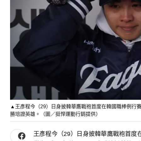
▲王彥程今（29）日身披韓華鷹戰袍首度在韓國職棒例行賽登
勝培證英雄。（圖／挺悍運動行銷提供）
王彥程今（29）日身披韓華鷹戰袍首度在