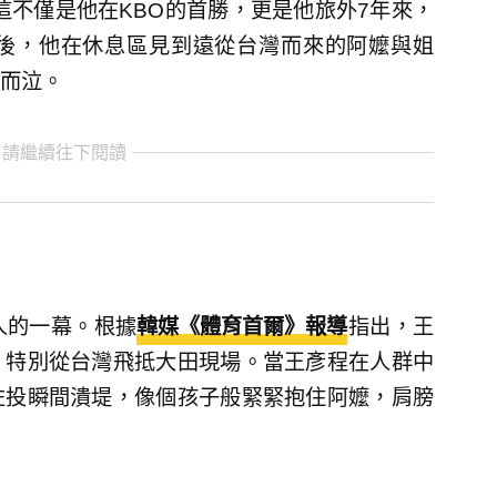
這不僅是他在KBO的首勝，更是他旅外7年來，
後，他在休息區見到遠從台灣而來的阿嬤與姐
而泣。
 請繼續往下閱讀
人的一幕。根據
韓媒《體育首爾》報導
指出，王
，特別從台灣飛抵大田現場。當王彥程在人群中
左投瞬間潰堤，像個孩子般緊緊抱住阿嬤，肩膀