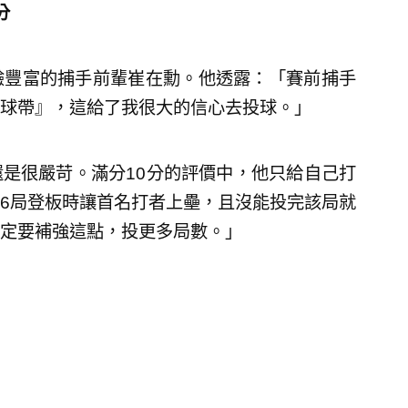
分
驗豐富的捕手前輩崔在勳。他透露：「賽前捕手
球帶』，這給了我很大的信心去投球。」
是很嚴苛。滿分10分的評價中，他只給自己打
「6局登板時讓首名打者上壘，且沒能投完該局就
定要補強這點，投更多局數。」