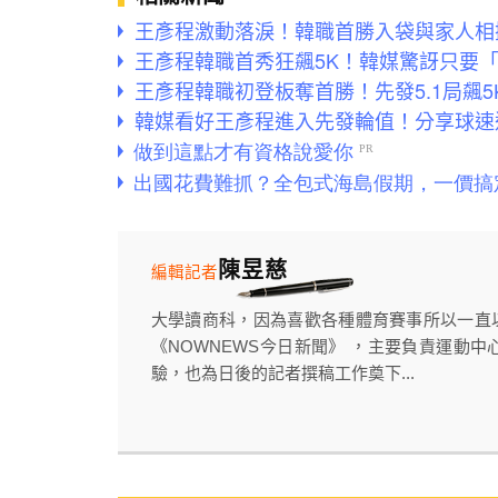
王彥程激動落淚！韓職首勝入袋與家人相
王彥程韓職首秀狂飆5K！韓媒驚訝只要「
王彥程韓職初登板奪首勝！先發5.1局飆5
韓媒看好王彥程進入先發輪值！分享球速
陳昱慈
編輯記者
大學讀商科，因為喜歡各種體育賽事所以一直
《NOWNEWS今日新聞》 ，主要負責運動中
驗，也為日後的記者撰稿工作奠下...