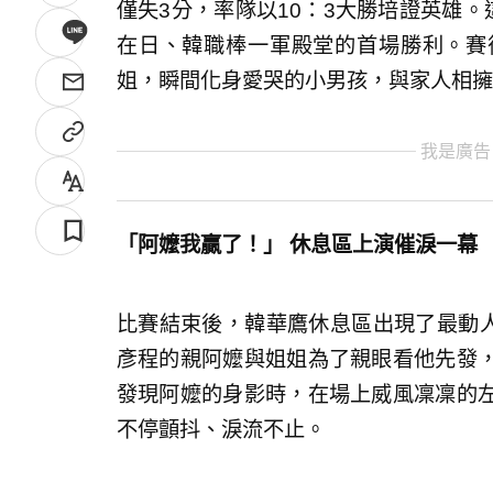
僅失3分，率隊以10：3大勝培證英雄。
在日、韓職棒一軍殿堂的首場勝利。賽
姐，瞬間化身愛哭的小男孩，與家人相擁
我是廣告
「阿嬤我贏了！」 休息區上演催淚一幕
比賽結束後，韓華鷹休息區出現了最動
彥程的親阿嬤與姐姐為了親眼看他先發
發現阿嬤的身影時，在場上威風凜凜的
不停顫抖、淚流不止。