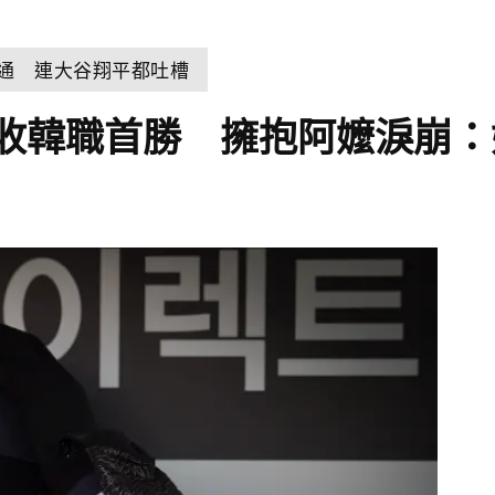
溝通 連大谷翔平都吐槽
收韓職首勝 擁抱阿嬤淚崩：