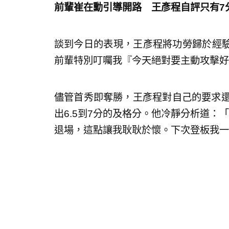
前輩崔在勳引導開路 王彥程自評只有7
談到今日的表現，王彥程將功勞歸於經
前輩特別叮囑我『今天絕對要主動攻擊好
儘管首秀即奪勝，王彥程對自己的要求還
出6.5到7分的及格分。他冷靜分析道：
退場，這點讓我耿耿於懷。下次登板我一