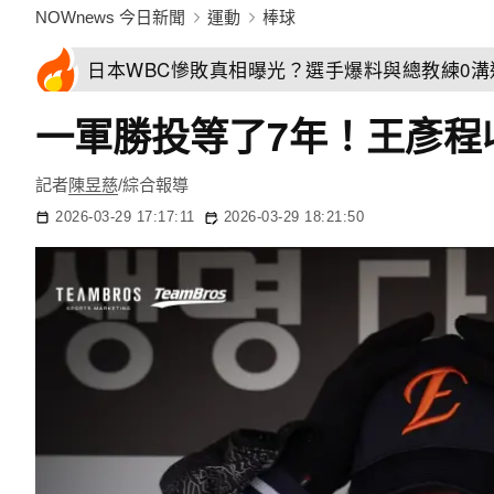
NOWnews 今日新聞
運動
棒球
日本WBC慘敗真相曝光？選手爆料與總教練0
一軍勝投等了7年！王彥程
記者
陳昱慈
/綜合報導
2026-03-29 17:17:11
2026-03-29 18:21:50