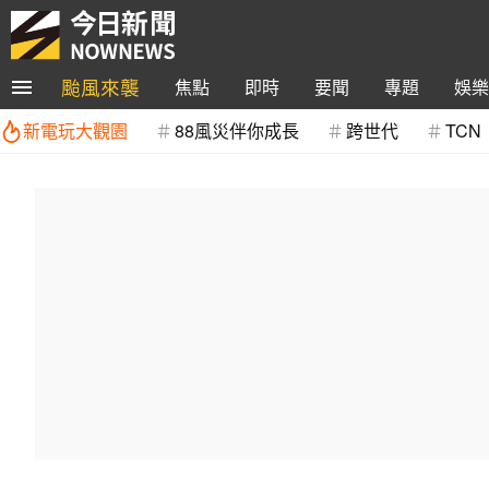
颱風來襲
焦點
即時
要聞
專題
娛樂
新電玩大觀園
88風災伴你成長
跨世代
TCN