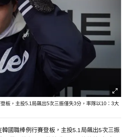
板，主投5.1局飆出5次三振僅失3分，率隊以10：3大
韓國職棒例行賽登板，主投5.1局飆出5次三振