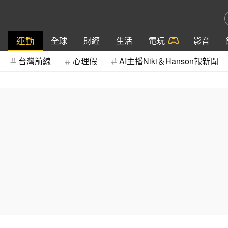
運動
全球
財經
生活
電玩
影音
台灣前線
心理假
AI主播Niki＆Hanson報新聞