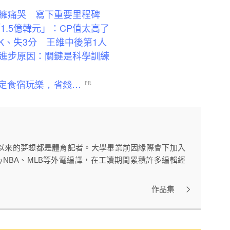
擁痛哭 寫下重要里程碑
1.5億韓元」：CP值太高了
K、失3分 王維中後第1人
進步原因：關鍵是科學訓練
以來的夢想都是體育記者。大學畢業前因緣際會下加入
心NBA、MLB等外電編譯，在工讀期間累積許多編輯經
作品集