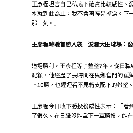
王彥程坦言自己私底下確實比較感性、
水就到此為止，我不會再輕易掉淚。下
那一刻。」
王彥程韓職首勝入袋 淚灑大田球場：像
這場勝利，王彥程等了整整7年。從日職
配額，他經歷了長時間在異鄉奮鬥的孤
下10勝，也遲遲看不見轉支配下的希望
王彥程今日收下勝投後感性表示：「看
了很久。在日職沒能拿下一軍勝投，能在