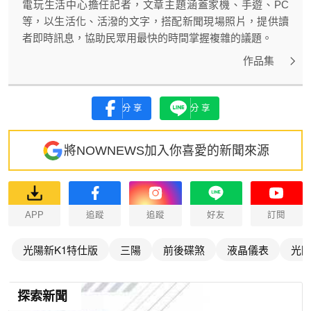
電玩生活中心擔任記者，文章主題涵蓋家機、手遊、PC
等，以生活化、活潑的文字，搭配新聞現場照片，提供讀
者即時訊息，協助民眾用最快的時間掌握複雜的議題。
作品集
分享
分享
將NOWNEWS加入你喜愛的新聞來源
APP
追蹤
追蹤
好友
訂閱
光陽新K1特仕版
三陽
前後碟煞
液晶儀表
光
探索新聞