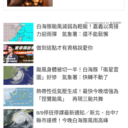
Recommended by
白海豚颱風減弱為輕颱！嘉義以南接
力迎雨彈 氣象署：還不能鬆懈
PR
做到這點才有資格說愛你
颱風身體被切一半！白海豚「衛星雲
圖」好慘 氣象署：快轉不動了
熱帶性低氣壓生成！最快今晚增強為
「琵鷺颱風」 再現三颱共舞
8/9停班停課最新通知／新北、台中7
縣市達標！今晚白海豚風雨高峰