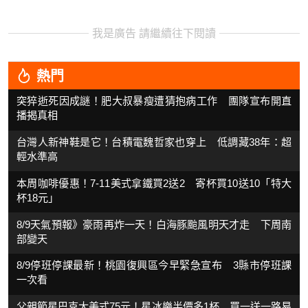
我是廣告 請繼續往下閱讀
熱門
突猝逝死因成謎！肥大叔暴瘦遭猜抱病工作 團隊宣布開直
播揭真相
台灣人新神鞋是它！台積電魏哲家也穿上 低調藏38年：超
輕水準高
本周咖啡優惠！7-11美式拿鐵買2送2 寄杯買10送10「特大
杯18元」
8/9天氣預報》豪雨再炸一天！白海豚颱風明天才走 下周南
部變天
8/9停班停課最新！桃園復興區今早緊急宣布 3縣市停班課
一次看
父親節星巴克大美式75元！星冰樂半價多1杯 買一送一路易