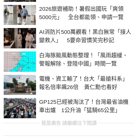
2026旅遊補助！暑假出國玩「爽領
5000元」 全台都能領、申請一覽
AI消防片500萬觀看！黑白無常「接人
變救人」 5要命習慣笑完秒記
白海豚颱風動態整理！「風雨趨緩、
警報解除、登陸中國」時間一覽
電機、資工輸了！台大「最搶科系」
報名倍率飆26倍 黃仁勳也看好
GP125已經被淘汰了！台灣最省油機
車出爐 1公升油「猛騎65公里」
我是廣告 請繼續往下閱讀