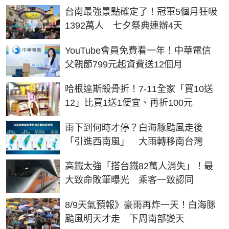
台南最強景點確定了！冠軍5個月狂吸
1392萬人 七夕祭典連辦4天
YouTube會員免費看一年！中華電信
父親節799元起資費送12個月
哈根達斯殺骨折！7-11全家「買10送
12」比買1送1便宜、再折100元
雨下到何時才停？白海豚颱風走後
「引進西南風」 大雨轉移南台灣
高鐵太強「搭台鐵82萬人消失」！最
大致命敗筆曝光 乘客一致認同
8/9天氣預報》豪雨再炸一天！白海豚
颱風明天才走 下周南部變天