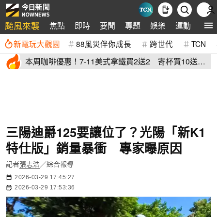
颱風來襲
焦點
即時
要聞
專題
娛樂
運動
全球
新電玩大觀園
88風災伴你成長
跨世代
TCN
本周咖啡優惠！7-11美式拿鐵買2送2 寄杯買10送
10「特大杯18元」
三陽迪爵125要讓位了？光陽「新K1
特仕版」銷量暴衝 專家曝原因
記者
張志浩
／綜合報導
2026-03-29 17:45:27
2026-03-29 17:53:36