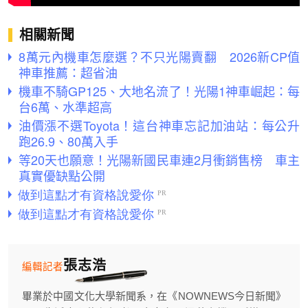
相關新聞
8萬元內機車怎麼選？不只光陽賣翻 2026新CP值
神車推薦：超省油
機車不騎GP125、大地名流了！光陽1神車崛起：每
台6萬、水準超高
油價漲不選Toyota！這台神車忘記加油站：每公升
跑26.9、80萬入手
等20天也願意！光陽新國民車連2月衝銷售榜 車主
真實優缺點公開
張志浩
編輯記者
畢業於中國文化大學新聞系，在《NOWNEWS今日新聞》