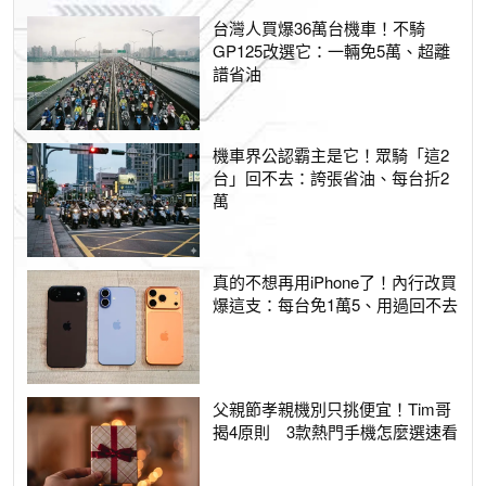
台灣人買爆36萬台機車！不騎
GP125改選它：一輛免5萬、超離
譜省油
機車界公認霸主是它！眾騎「這2
台」回不去：誇張省油、每台折2
萬
真的不想再用iPhone了！內行改買
爆這支：每台免1萬5、用過回不去
父親節孝親機別只挑便宜！Tim哥
揭4原則 3款熱門手機怎麼選速看