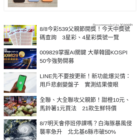
Recommended by
8/8今彩539父親節開獎！今天中獎號
碼查詢 3星彩、4星彩獎號一覽
PR
009829掌握AI關鍵 大華韓國KOSPI
50今強勢開募
LINE先不要按更新！新功能爆災情：
用戶悲劇變盤子 實測結果傻眼
全聯、大全聯攻父親節！甜橙10元、
馬鈴薯1元買法 21款生鮮特價
8/7明天會停班停課嗎？白海豚暴風侵
襲率急升 北北基6縣市破50%