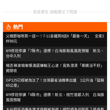
我是廣告 請繼續往下閱讀
熱門
父親節咖啡買一送一！7-11拿鐵買8送8「最後一天」 全家2
杯88元
8/9停班停課「7縣市」達標！白海豚颱風風雨預報 新北、
台中入列
楊丞琳演唱會爆滿還賺輸王心凌！寬魚澄清「業績沒不好」
揭營收
GP125已經被淘汰了！台灣最省油機車出爐 1公升油「猛騎
65公里」
8/9停班停課「8縣市」達標！新北、桃竹苗都入列 白海豚
風雨預報
大谷翔平盜壘失敗求挑戰被無視！網怒噴為何裝死？道奇教