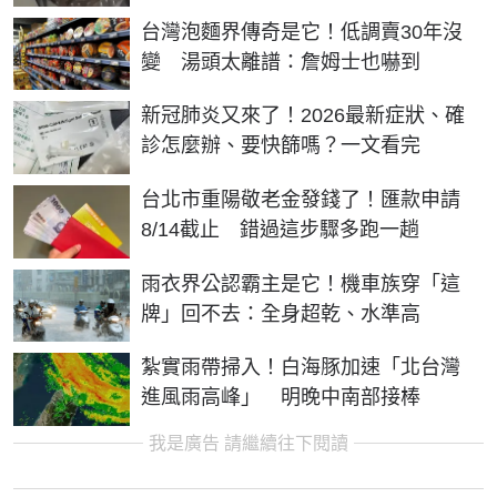
台灣泡麵界傳奇是它！低調賣30年沒
變 湯頭太離譜：詹姆士也嚇到
新冠肺炎又來了！2026最新症狀、確
診怎麼辦、要快篩嗎？一文看完
台北市重陽敬老金發錢了！匯款申請
8/14截止 錯過這步驟多跑一趟
雨衣界公認霸主是它！機車族穿「這
牌」回不去：全身超乾、水準高
紮實雨帶掃入！白海豚加速「北台灣
進風雨高峰」 明晚中南部接棒
我是廣告 請繼續往下閱讀