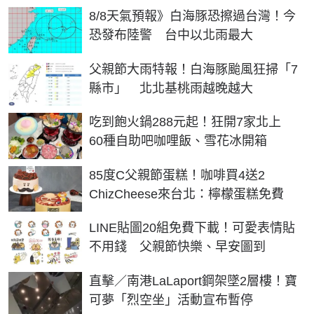
8/8天氣預報》白海豚恐擦過台灣！今
恐發布陸警 台中以北雨最大
父親節大雨特報！白海豚颱風狂掃「7
縣市」 北北基桃雨越晚越大
吃到飽火鍋288元起！狂開7家北上
60種自助吧咖哩飯、雪花冰開箱
85度C父親節蛋糕！咖啡買4送2
ChizCheese來台北：檸檬蛋糕免費
LINE貼圖20組免費下載！可愛表情貼
不用錢 父親節快樂、早安圖到
直擊／南港LaLaport鋼架墜2層樓！寶
可夢「烈空坐」活動宣布暫停