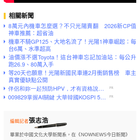
相關新聞
8萬元內機車怎麼選？不只光陽賣翻 2026新CP值
神車推薦：超省油
機車不騎GP125、大地名流了！光陽1神車崛起：每
台6萬、水準超高
油價漲不選Toyota！這台神車忘記加油站：每公升
跑26.9、80萬入手
等20天也願意！光陽新國民車連2月衝銷售榜 車主
真實優缺點公開
張志浩
編輯記者
畢業於中國文化大學新聞系，在《NOWNEWS今日新聞》