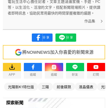
電玩生活中心擔任記者，文章主題涵蓋家機、手遊、PC
等，以生活化、活潑的文字，搭配新聞現場照片，提供讀
者即時訊息，協助民眾用最快的時間掌握複雜的議題。
作品集
分享
分享
將NOWNEWS加入你喜愛的新聞來源
APP
追蹤
追蹤
好友
訂閱
光陽新K1特仕版
三陽
前後碟煞
液晶儀表
光
探索新聞