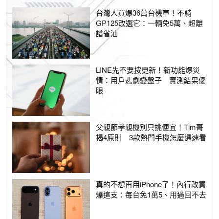
台灣人買爆36萬台機車！不騎
GP125改選它：一輛免5萬、超離
譜省油
LINE先不要按更新！新功能爆災
情：用戶悲劇變盤子 實測結果傻
眼
父親節孝親機別只挑便宜！Tim哥
揭4原則 3款熱門手機怎麼選速看
真的不想再用iPhone了！內行改買
爆這支：每台免1萬5、用過回不去