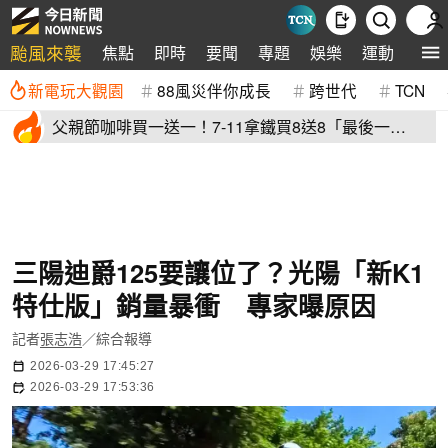
颱風來襲
焦點
即時
要聞
專題
娛樂
運動
全球
新電玩大觀園
88風災伴你成長
跨世代
TCN
父親節咖啡買一送一！7-11拿鐵買8送8「最後一
天」 全家2杯88元
三陽迪爵125要讓位了？光陽「新K1
特仕版」銷量暴衝 專家曝原因
記者
張志浩
／綜合報導
2026-03-29 17:45:27
2026-03-29 17:53:36