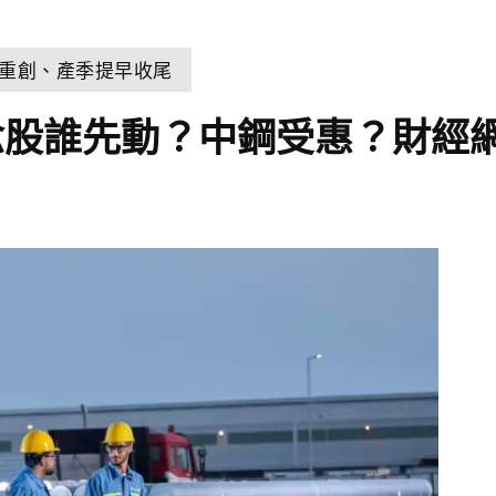
雨重創、產季提早收尾
念股誰先動？中鋼受惠？財經