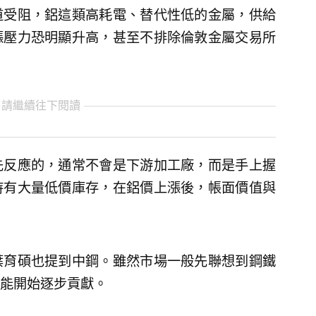
道受阻，鋁這類高耗電、替代性低的金屬，供給
漲壓力恐明顯升高，甚至不排除倫敦金屬交易所
 請繼續往下閱讀
先反應的，通常不會是下游加工廠，而是手上握
持有大量低價庫存，在鋁價上漲後，帳面價值與
葉育碩也提到中鋼。雖然市場一般先聯想到鋼鐵
能開始逐步貢獻。