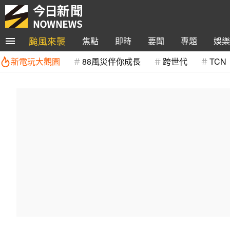
颱風來襲
焦點
即時
要聞
專題
娛樂
新電玩大觀園
88風災伴你成長
跨世代
TCN