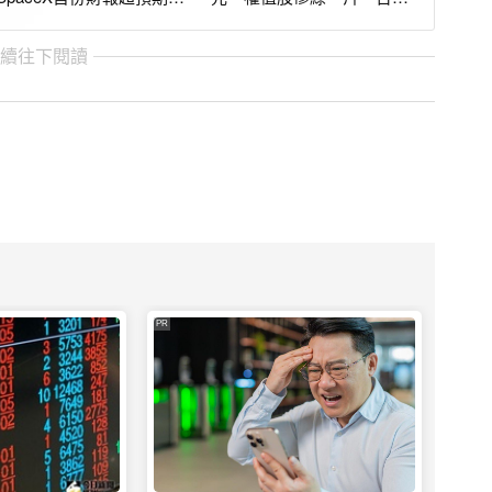
盤後股價仍重挫7.5%
失守45K
繼續往下閱讀
PR