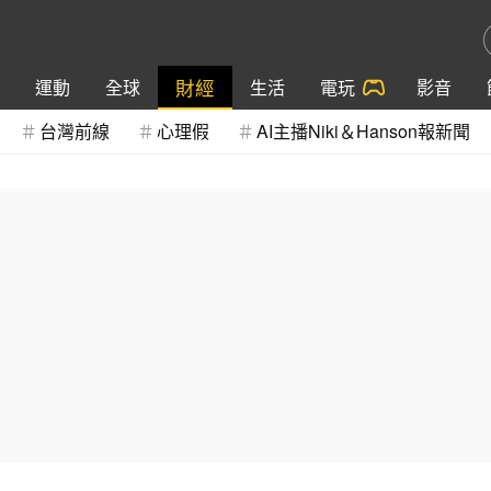
財經
運動
全球
生活
電玩
影音
台灣前線
心理假
AI主播Niki＆Hanson報新聞