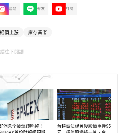
追蹤
好友
訂閱
鋁價上漲
庫存業者
繼續往下閱讀
好消息全被燒錢吃掉！
台積電法說會後股價重挫95
SpaceX首份財報超預期
元 權值股慘綠一片、台股