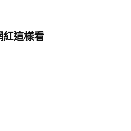
網紅這樣看