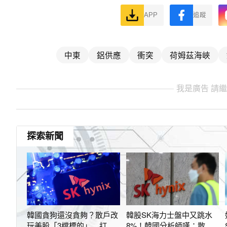
APP
追蹤
中東
鋁供應
衝突
荷姆茲海峽
我是廣告 請
探索新聞
韓國貪狗還沒貪夠？散戶改
韓股SK海力士盤中又跳水
玩美股「3檔標的」 打開
8%！韓國分析師嘆：散戶