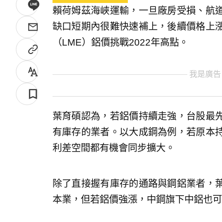
賴荷姆茲海峽運輸，一旦廠房受損、航
缺口短期內很難快速補上，後續價格上
（LME）鋁價挑戰2022年高點。
我是廣告
葉育碩認為，若鋁價持續走強，台股最
有庫存的業者。以大成鋼為例，若原本
利差空間都有機會同步擴大。
除了直接握有庫存的通路與鋼鋁業者，
本業，但若鋁價強漲，中鋼旗下中鋁也可