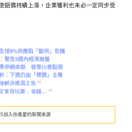
使鋁價持續上漲，企業獲利也未必一定同步受
全球9%供應陷「斷供」危機
：警告3週內經濟崩盤
準伊朗命脈 就等川普點頭
析：下週仍由「標題」主導
WS加入你喜愛的新聞來源