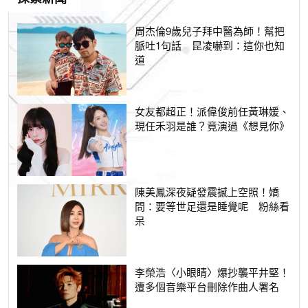
周杰倫9歲兒子拜中醫為師！幫把
脈吐1句話 昆凌嚇到：這你也知
道
女友都超正！派偉俊前任黃琳媛、
現任禾羽是誰？竟演過《想見你》
陳美鳳深夜疑發震撼上空照！嬌
問：要等世足還是睡覺呢 粉絲看
呆
李榮浩〈小眼睛〉爆抄襲平井堅！
遭多個音樂平台刪除作曲人署名