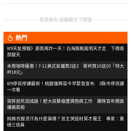
我是廣告 請繼續往下閱讀
熱門
8/9天氣預報》豪雨再炸一天！白海豚颱風明天才走 下周南
部變天
本周咖啡優惠！7-11美式拿鐵買2送2 寄杯買10送10「特大
杯18元」
8/9停班停課最新！桃園復興區今早緊急宣布 3縣市停班課
一次看
突猝逝死因成謎！肥大叔暴瘦遭猜抱病工作 團隊宣布開直
播揭真相
純棉衣服流汗為什麼臭爆？苦主哭這材質才魔王 專家：重
磅三倍臭