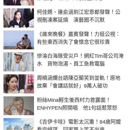
柯佳嬿、連俞涵到江宏恩都發聲！公
視刪凍案延燒 演藝圈不沉默
《誰來晚餐》嘉賓發聲！力挺公視：
有些東西消失了會懷念它很珍貴
慘淪白海豚受災戶！網紅Tim哥公司淹
水 貨物泡湯、員工急救電腦
周曉涵爛台語陳亞蘭笑到並軌！原地
放棄「會講話就好」9萬人破功
粉絲Mina輕生後西村力首露面！
ENHYPEN照開唱 他1句話惹眾怒
《吉伊卡哇》電影太沉重！84歲阿嬤
看完絕望 回家路上笑不出來