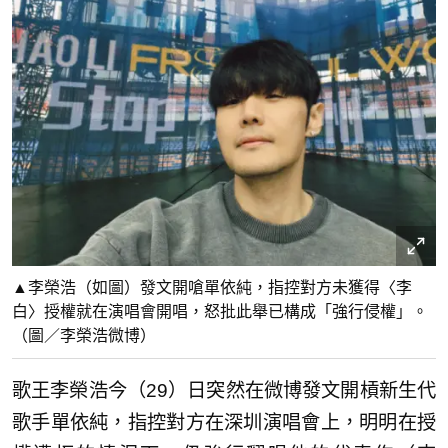
▲李榮浩（如圖）發文開嗆單依純，指控對方未獲得〈李
白〉授權就在演唱會開唱，怒批此舉已構成「強行侵權」。
（圖／李榮浩微博）
歌王李榮浩今（29）日突然在微博發文開槓新生代
歌手單依純，指控對方在深圳演唱會上，明明在授