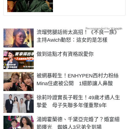
Recommended by
流瑠劈腿話術太高招！《不良一族》
主持Awich動怒：這女的是怎樣
PR
做到這點才有資格說愛你
被網暴輕生！ENHYPEN西村力粉絲
Mina住處被公開 1細節讓人鼻酸
徐莉玲證實長子輕生！49歲才遇人生
摯愛 母子失聯多年僅重聚9年
湯姆霍蘭德、千黛亞完婚了？婚宴細
節曝光 蜘蛛人3兄弟全到場