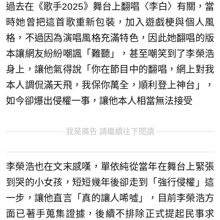
過去在《歌手2025》舞台上翻唱〈李白〉有關，當
時她曾把這首歌重新包裝，加入遊戲梗與個人風
格，不過因為演唱風格充滿特色，因此她翻唱的版
本讓網友紛紛嘲諷「難聽」，甚至嘲笑到了李榮浩
身上，讓他氣得說「你在節目中的翻唱，網上對我
本人調侃滿天飛，我保你萬全，順利登上神台」，
如今卻爆出侵權一事，讓他本人相當無法接受
我是廣告 請繼續往下閱讀
李榮浩也在文末感嘆，單依純從當年在舞台上緊張
到哭的小女孩，短短幾年後卻走到「強行侵權」這
一步，讓他直言「真的讓人唏噓」，目前李榮浩方
面已著手蒐集證據，後續不排除正式提起民事求