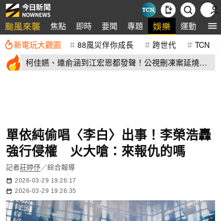
颱風來襲
娛樂
焦點
即時
要聞
專題
運動
全
新電玩大觀園
88風災伴你成長
跨世代
TCN
柯佳嬿、連俞涵到江宏恩都發聲！公視刪凍案延燒
演藝圈不沉默
單依純偷唱〈李白〉出事！李榮浩轟
強行侵權 火大嗆：來報仇的嗎
記者
莊婷伃
／綜合報導
2026-03-29 19:26:17
2026-03-29 19:26:35