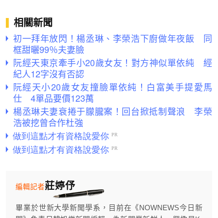
相關新聞
初一拜年放閃！楊丞琳、李榮浩下廚做年夜飯 同
框甜曬99％夫妻臉
阮經天東京牽手小20歲女友！對方神似單依純 經
紀人12字沒有否認
阮經天小20歲女友撞臉單依純！白富美手提愛馬
仕 4單品要價123萬
楊丞琳夫妻衰捲于朦朧案！回台掀抵制聲浪 李榮
浩被挖曾合作杜強
莊婷伃
編輯記者
畢業於世新大學新聞學系，目前在《NOWNEWS今日新