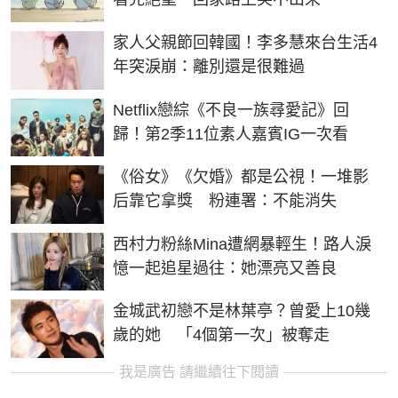
家人父親節回韓國！李多慧來台生活4
年突淚崩：離別還是很難過
Netflix戀綜《不良一族尋愛記》回
歸！第2季11位素人嘉賓IG一次看
《俗女》《欠婚》都是公視！一堆影
后靠它拿獎 粉連署：不能消失
西村力粉絲Mina遭網暴輕生！路人淚
憶一起追星過往：她漂亮又善良
金城武初戀不是林葉亭？曾愛上10幾
歲的她 「4個第一次」被奪走
我是廣告 請繼續往下閱讀