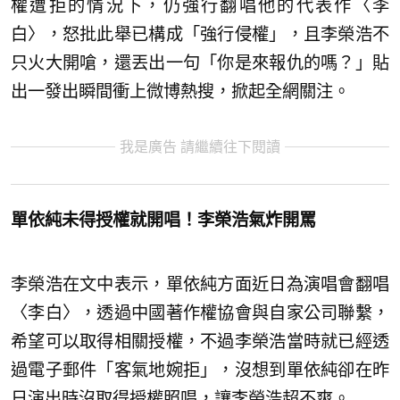
權遭拒的情況下，仍強行翻唱他的代表作〈李
白〉，怒批此舉已構成「強行侵權」，且李榮浩不
只火大開嗆，還丟出一句「你是來報仇的嗎？」貼
出一發出瞬間衝上微博熱搜，掀起全網關注。
我是廣告 請繼續往下閱讀
單依純未得授權就開唱！李榮浩氣炸開罵
李榮浩在文中表示，單依純方面近日為演唱會翻唱
〈李白〉，透過中國著作權協會與自家公司聯繫，
希望可以取得相關授權，不過李榮浩當時就已經透
過電子郵件「客氣地婉拒」，沒想到單依純卻在昨
日演出時沒取得授權照唱，讓李榮浩超不爽。