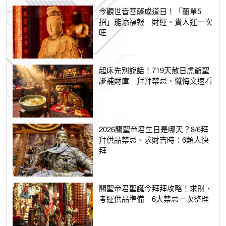
今觀世音菩薩成道日！「簡單5
招」能添福報 財運、貴人運一次
旺
起床先別說話！719天赦日虎爺聖
誕補財庫 拜拜禁忌、懺悔文速看
2026關聖帝君生日是哪天？8/6拜
拜供品禁忌、求財吉時：6類人快
拜
關聖帝君聖誕今拜拜攻略！求財、
考運供品準備 6大禁忌一次整理