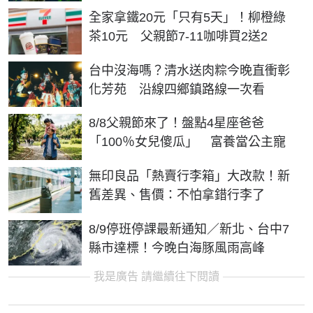
全家拿鐵20元「只有5天」！柳橙綠
茶10元 父親節7-11咖啡買2送2
台中沒海嗎？清水送肉粽今晚直衝彰
化芳苑 沿線四鄉鎮路線一次看
8/8父親節來了！盤點4星座爸爸
「100％女兒傻瓜」 富養當公主寵
無印良品「熱賣行李箱」大改款！新
舊差異、售價：不怕拿錯行李了
8/9停班停課最新通知／新北、台中7
縣市達標！今晚白海豚風雨高峰
我是廣告 請繼續往下閱讀