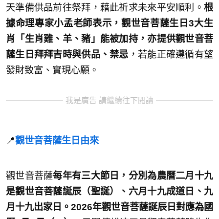
天準備供品前往祭拜，藉此祈求未來平安順利。
根
據命理專家小孟老師表示，觀世音菩薩生日3大生
肖「生肖雞、羊、豬」能被加持，亦提供觀世音菩
薩生日拜拜吉時與供品、禁忌
，若能正確遵循有望
發財致富、實現心願。
我是廣告 請繼續往下閱讀
📍
觀世音菩薩生日由來
觀世音菩薩
每年有三大節日，分別為農曆二月十九
是觀世音菩薩誕辰（聖誕）、六月十九成道日、九
月十九出家日。2026年觀世音菩薩誕辰日對應為國