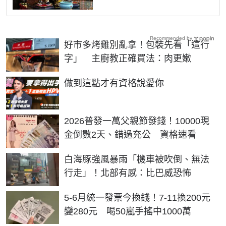
Recommended by
好市多烤雞別亂拿！包裝先看「這行
字」 主廚教正確買法：肉更嫩
PR
做到這點才有資格說愛你
2026普發一萬父親節發錢！10000現
金倒數2天、錯過充公 資格速看
白海豚強風暴雨「機車被吹倒、無法
行走」！北部有感：比巴威恐怖
5-6月統一發票今換錢！7-11換200元
變280元 喝50嵐手搖中1000萬