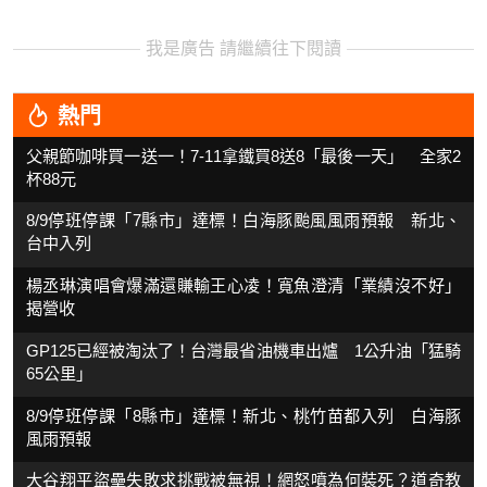
我是廣告 請繼續往下閱讀
熱門
父親節咖啡買一送一！7-11拿鐵買8送8「最後一天」 全家2
杯88元
8/9停班停課「7縣市」達標！白海豚颱風風雨預報 新北、
台中入列
楊丞琳演唱會爆滿還賺輸王心凌！寬魚澄清「業績沒不好」
揭營收
GP125已經被淘汰了！台灣最省油機車出爐 1公升油「猛騎
65公里」
8/9停班停課「8縣市」達標！新北、桃竹苗都入列 白海豚
風雨預報
大谷翔平盜壘失敗求挑戰被無視！網怒噴為何裝死？道奇教