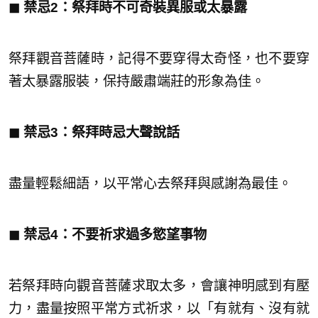
◼︎ 禁忌2：祭拜時不可奇裝異服或太暴露
祭拜觀音菩薩時，記得不要穿得太奇怪，也不要穿
著太暴露服裝，保持嚴肅端莊的形象為佳。
◼︎ 禁忌3：祭拜時忌大聲說話
盡量輕鬆細語，以平常心去祭拜與感謝為最佳。
◼︎ 禁忌4：不要祈求過多慾望事物
若祭拜時向觀音菩薩求取太多，會讓神明感到有壓
力，盡量按照平常方式祈求，以「有就有、沒有就