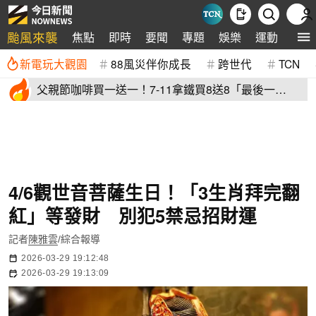
颱風來襲
焦點
即時
要聞
專題
娛樂
運動
全球
新電玩大觀園
88風災伴你成長
跨世代
TCN
父親節咖啡買一送一！7-11拿鐵買8送8「最後一
天」 全家2杯88元
4/6觀世音菩薩生日！「3生肖拜完翻
紅」等發財 別犯5禁忌招財運
記者
陳雅雲
/綜合報導
2026-03-29 19:12:48
2026-03-29 19:13:09