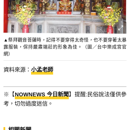
▲祭拜觀音菩薩時，記得不要穿得太奇怪，也不要穿著太暴
露服裝，保持嚴肅端莊的形象為佳。（圖／台中樂成宮官
網）
資料來源：
小孟老師
※【
NOWNEWS 今日新聞
】提醒:民俗說法僅供參
考，切勿過度迷信。
相關新聞