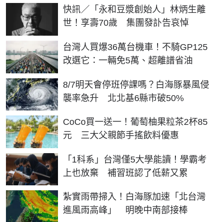
快訊／「永和豆漿創始人」林炳生離
世！享壽70歲 集團發訃告哀悼
台灣人買爆36萬台機車！不騎GP125
改選它：一輛免5萬、超離譜省油
8/7明天會停班停課嗎？白海豚暴風侵
襲率急升 北北基6縣市破50%
CoCo買一送一！葡萄柚果粒茶2杯85
元 三大父親節手搖飲料優惠
「1科系」台灣僅5大學能讀！學霸考
上也放棄 補習班認了低薪又累
紮實雨帶掃入！白海豚加速「北台灣
進風雨高峰」 明晚中南部接棒