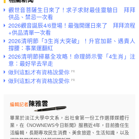
觀世音菩薩生日來了！求子求財最佳靈驗日 拜拜
供品、禁忌一次看
2026觀音誕辰4/6登場！最強開運日來了 拜拜流程
+供品清單一次看
2026清明節「3生肖大突破」！升官加薪、遇貴人
撐腰：事業運翻紅
2026清明節掃墓全攻略！命理師示警「4生肖」注
意：最好早去早走
陳雅雲
編輯記者
畢業於淡江大學中文系，出社會第一份工作選擇媒體行
業，在《NOWNEWS今日新聞》服務近4年，目前擔任生
活編輯，長期專攻民生消費、美食旅遊、生活知識，以及