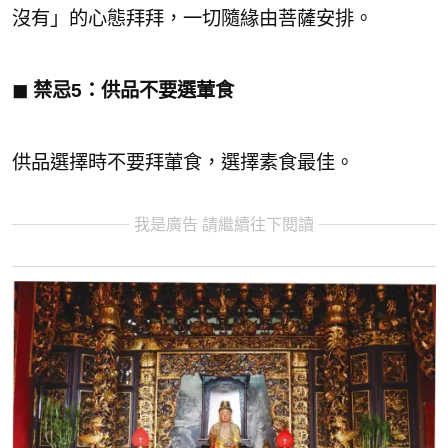
沒有」的心態拜拜，一切隨緣由菩薩安排。
◼︎ 禁忌5：供品不要選葷食
供品選擇時不要拜葷食，選擇素食最佳。
我是廣告 請繼續往下閱讀