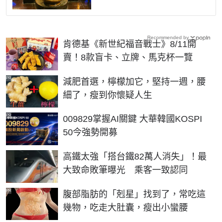
Recommended by
肯德基《新世紀福音戰士》8/11開
賣！8款盲卡、立牌、馬克杯一覽
PR
減肥首選，檸檬加它，堅持一週，腰
細了，瘦到你懷疑人生
PR
009829掌握AI關鍵 大華韓國KOSPI
50今強勢開募
高鐵太強「搭台鐵82萬人消失」！最
大致命敗筆曝光 乘客一致認同
PR
腹部脂肪的「剋星」找到了，常吃這
幾物，吃走大肚囊，瘦出小蠻腰