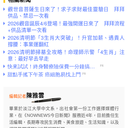
觀世音菩薩生日來了！求子求財最佳靈驗日 拜拜
供品、禁忌一次看
2026觀音誕辰4/6登場！最強開運日來了 拜拜流程
+供品清單一次看
2026清明節「3生肖大突破」！升官加薪、遇貴人
撐腰：事業運翻紅
2026清明節掃墓全攻略！命理師示警「4生肖」注
意：最好早去早走
陳雅雲
編輯記者
畢業於淡江大學中文系，出社會第一份工作選擇媒體行
業，在《NOWNEWS今日新聞》服務近4年，目前擔任生
活編輯，長期專攻民生消費、美食旅遊、生活知識，以及