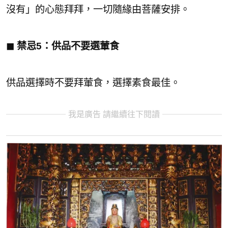
沒有」的心態拜拜，一切隨緣由菩薩安排。
◼︎ 禁忌5：供品不要選葷食
供品選擇時不要拜葷食，選擇素食最佳。
我是廣告 請繼續往下閱讀