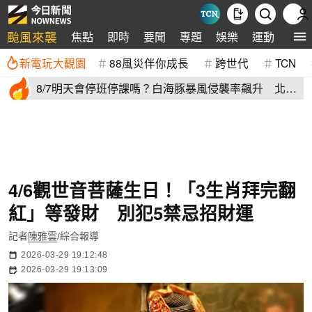
颱風來襲
焦點
即時
要聞
專題
娛樂
運動
全球
新電玩大觀園
88風災伴你成長
跨世代
TCN
8/7明天會停班停課嗎？白海豚暴風侵襲率飆升 北北
基6縣市破50%
4/6觀世音菩薩生日！「3生肖拜完翻
紅」等發財 別犯5禁忌招財運
記者
陳雅雲
/綜合報導
2026-03-29 19:12:48
2026-03-29 19:13:09