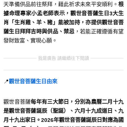
天準備供品前往祭拜，藉此祈求未來平安順利。
根
據命理專家小孟老師表示，觀世音菩薩生日3大生
肖「生肖雞、羊、豬」能被加持，亦提供觀世音菩
薩生日拜拜吉時與供品、禁忌
，若能正確遵循有望
發財致富、實現心願。
我是廣告 請繼續往下閱讀
📍
觀世音菩薩生日由來
觀世音菩薩
每年有三大節日，分別為農曆二月十九
是觀世音菩薩誕辰（聖誕）、六月十九成道日、九
月十九出家日。2026年觀世音菩薩誕辰日對應為國