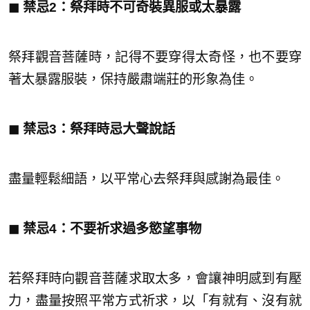
◼︎ 禁忌2：祭拜時不可奇裝異服或太暴露
祭拜觀音菩薩時，記得不要穿得太奇怪，也不要穿
著太暴露服裝，保持嚴肅端莊的形象為佳。
◼︎ 禁忌3：祭拜時忌大聲說話
盡量輕鬆細語，以平常心去祭拜與感謝為最佳。
◼︎ 禁忌4：不要祈求過多慾望事物
若祭拜時向觀音菩薩求取太多，會讓神明感到有壓
力，盡量按照平常方式祈求，以「有就有、沒有就