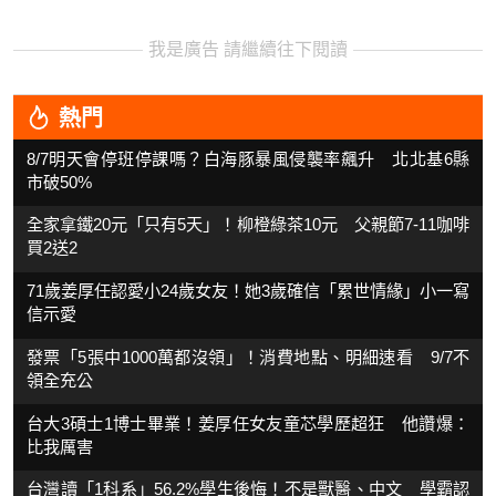
我是廣告 請繼續往下閱讀
熱門
8/7明天會停班停課嗎？白海豚暴風侵襲率飆升 北北基6縣
市破50%
全家拿鐵20元「只有5天」！柳橙綠茶10元 父親節7-11咖啡
買2送2
71歲姜厚任認愛小24歲女友！她3歲確信「累世情緣」小一寫
信示愛
發票「5張中1000萬都沒領」！消費地點、明細速看 9/7不
領全充公
台大3碩士1博士畢業！姜厚任女友童芯學歷超狂 他讚爆：
比我厲害
台灣讀「1科系」56.2%學生後悔！不是獸醫、中文 學霸認