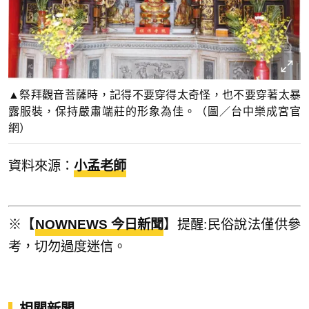
▲祭拜觀音菩薩時，記得不要穿得太奇怪，也不要穿著太暴
露服裝，保持嚴肅端莊的形象為佳。（圖／台中樂成宮官
網）
資料來源：
小孟老師
※【
NOWNEWS 今日新聞
】提醒:民俗說法僅供參
考，切勿過度迷信。
相關新聞