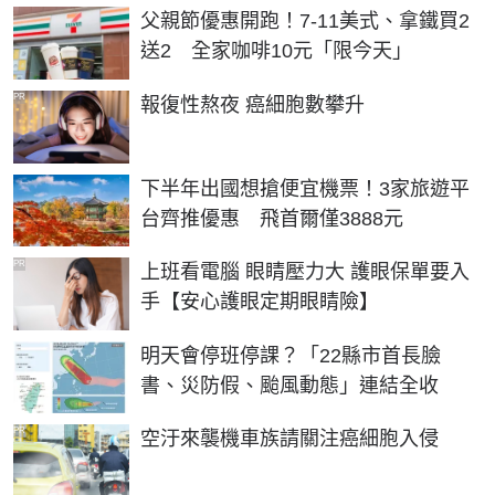
父親節優惠開跑！7-11美式、拿鐵買2
送2 全家咖啡10元「限今天」
PR
報復性熬夜 癌細胞數攀升
下半年出國想搶便宜機票！3家旅遊平
台齊推優惠 飛首爾僅3888元
PR
上班看電腦 眼睛壓力大 護眼保單要入
手【安心護眼定期眼睛險】
明天會停班停課？「22縣市首長臉
書、災防假、颱風動態」連結全收
PR
空汙來襲機車族請關注癌細胞入侵