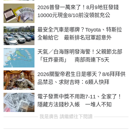
2026普發一萬來了！8月9地狂發錢
10000元現金8/10前沒領就充公
最安全汽車是哪牌？Toyota、特斯拉
全輸給它 最新排名冠軍超意外
天氣／白海豚明發海警！父親節北部
「狂炸豪雨」 南部雨連下5天
2026關聖帝君生日是哪天？8/6拜拜供
品禁忌、求財吉時：6類人快拜
電子發票中獎不用跑7-11、全家了！
隱藏方法錢秒入帳 一堆人不知
我是廣告 請繼續往下閱讀