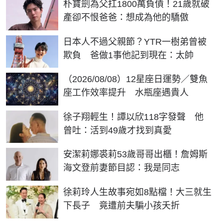
朴寶劍為父扛1800萬負債！21歲就破
產卻不恨爸爸：想成為他的驕傲
日本人不過父親節？YTR一樹弟曾被
欺負 爸做1事他記到現在：太帥
（2026/08/08）12星座日運勢／雙魚
座工作效率提升 水瓶座遇貴人
徐子翔輕生！譚以欣118字發聲 他
曾吐：活到49歲才找到真愛
安潔莉娜裘莉53歲哥哥出櫃！詹姆斯
海文登前妻節目認：我是同志
徐莉玲人生故事宛如8點檔！大三就生
下長子 竟遭前夫騙小孩夭折