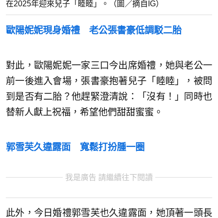
在2025年迎來兒子「睦睦」。（圖／摘自IG）
歐陽妮妮現身婚禮 老公張書豪低調駁二胎
對此，歐陽妮妮一家三口今出席婚禮，她與老公一
前一後進入會場，張書豪抱著兒子「睦睦」，被問
到是否有二胎？他趕緊澄清說：「沒有！」同時也
替新人獻上祝福，希望他們甜甜蜜蜜。
郭雪芙久違露面 寬鬆打扮腫一圈
我是廣告 請繼續往下閱讀
此外，今日婚禮郭雪芙也久違露面，她頂著一頭長