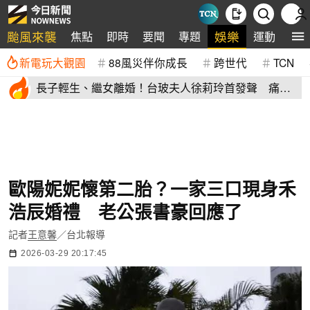
颱風來襲
娛樂
焦點
即時
要聞
專題
運動
全
新電玩大觀園
88風災伴你成長
跨世代
TCN
長子輕生、繼女離婚！台玻夫人徐莉玲首發聲 痛揭
徐子翔逝世真相
歐陽妮妮懷第二胎？一家三口現身禾
浩辰婚禮 老公張書豪回應了
記者
王意馨
／台北報導
2026-03-29 20:17:45