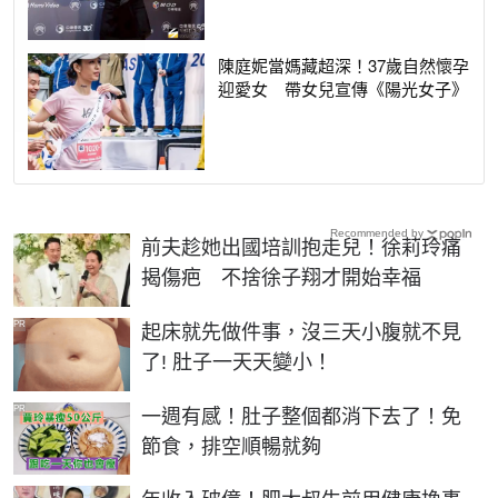
陳庭妮當媽藏超深！37歲自然懷孕
迎愛女 帶女兒宣傳《陽光女子》
Recommended by
前夫趁她出國培訓抱走兒！徐莉玲痛
揭傷疤 不捨徐子翔才開始幸福
PR
起床就先做件事，沒三天小腹就不見
了! 肚子一天天變小！
PR
一週有感！肚子整個都消下去了！免
節食，排空順暢就夠