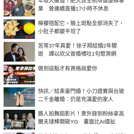
年收入破億！肥大叔生前用健康換事
業 曾連續直播17小時不休息
PR
檸檬搭配它，臉上斑點全部消失了，
小肚子都變平坦了
苦等37年真愛！徐子翔結婚2年驟
逝 譚以欣父昔婚禮吐1句惹哭網
PR
做到這點才有資格說愛你
快訊／結束豪門婚！小刀證實與台玻
二千金離婚：仍是充滿愛的家人
路人拍舞蹈影片！意外錄到粉絲拿高
爾夫球棒開砸YG 畫面比AI還扯