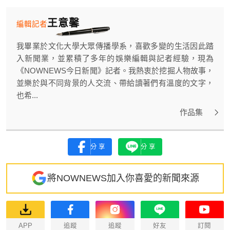
王意馨
編輯記者
我畢業於文化大學大眾傳播學系，喜歡多變的生活因此踏
入新聞業，並累積了多年的娛樂編輯與記者經驗，現為
《NOWNEWS今日新聞》記者。我熱衷於挖掘人物故事，
並樂於與不同背景的人交流、帶給讀著們有溫度的文字，
也希...
作品集
分享
分享
將NOWNEWS加入你喜愛的新聞來源
APP
追蹤
追蹤
好友
訂閱