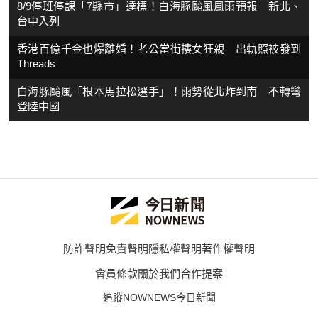
8/9停班停課「7縣市」達標！白海豚颱風風雨預報 新北、
台中入列
香港百億千金也爆離婚！老公當街摟女狂親 出軌照被發到
Threads
白海豚颱風「根本馬拉松選手」！雨勢從北炸到南 不轉彎
登陸中國
防詐聲明
免責聲明
隱私權聲明
著作權聲明
會員條款
關於我們
合作提案
追蹤NOWNEWS今日新聞