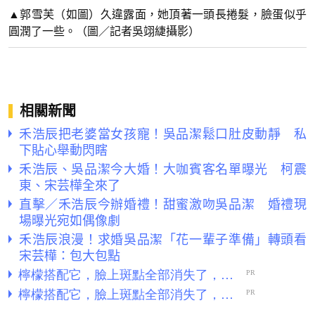
▲郭雪芙（如圖）久違露面，她頂著一頭長捲髮，臉蛋似乎
圓潤了一些。（圖／記者吳翊緁攝影）
相關新聞
禾浩辰把老婆當女孩寵！吳品潔鬆口肚皮動靜 私
下貼心舉動閃瞎
禾浩辰、吳品潔今大婚！大咖賓客名單曝光 柯震
東、宋芸樺全來了
直擊／禾浩辰今辦婚禮！甜蜜激吻吳品潔 婚禮現
場曝光宛如偶像劇
禾浩辰浪漫！求婚吳品潔「花一輩子準備」轉頭看
宋芸樺：包大包點