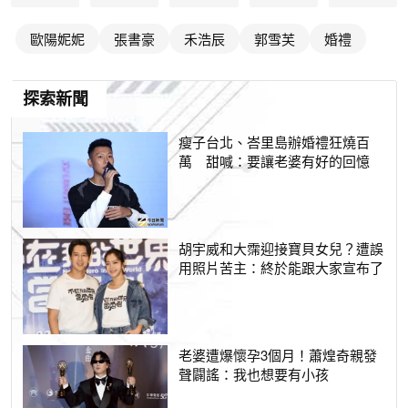
歐陽妮妮
張書豪
禾浩辰
郭雪芙
婚禮
探索新聞
瘦子台北、峇里島辦婚禮狂燒百
萬 甜喊：要讓老婆有好的回憶
胡宇威和大霈迎接寶貝女兒？遭誤
用照片苦主：終於能跟大家宣布了
老婆遭爆懷孕3個月！蕭煌奇親發
聲闢謠：我也想要有小孩