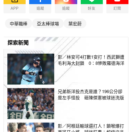
APP
追蹤
追蹤
好友
訂閱
中華職棒
亞太棒球場
葉宏蔚
探索新聞
影／林安可4打數1安打！西武獅遭
毛利海大封鎖 0：8慘敗羅德海洋
兄弟新洋投杰克是誰？196公分卻
是左手怪投 砸陳傑憲被球迷洗版
影／阿根廷輸球還打人！鎖喉爆打
西班牙小將 球迷狂轟：超級沒品