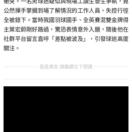
衝突。一名男球迷疑似與現場工讀生發生爭執，竟
公然揮手掌摑到場了解情況的工作人員，失控行徑
全被錄下。當時我國羽球國手、全英賽混雙金牌得
主葉宏蔚剛好路過，驚恐表情意外入鏡，隨後他在
社群平台留言直呼「差點被波及」，引發球迷高度
關注。
我是廣告 請繼續往下閱讀