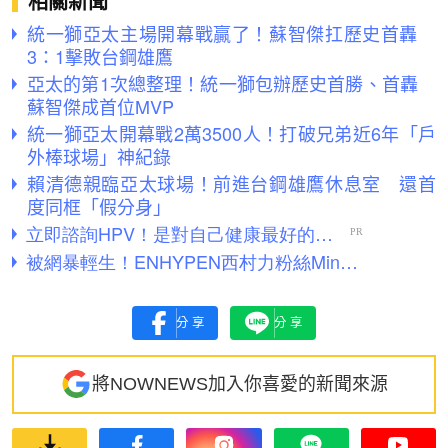
相關新聞
統一獅亞太主場開幕戰贏了！蘇智傑扛歷史首轟
3：1擊敗台鋼雄鷹
亞太的第1次總整理！統一獅包辦歷史首勝、首轟
蘇智傑成首位MVP
統一獅亞太開幕戰2萬3500人！打破兄弟近6年「戶
外棒球場」神紀錄
賴清德親臨亞太球場！前進台鋼雄鷹休息室 還首
度同框「假分身」
分享
分享
將NOWNEWS加入你喜愛的新聞來源