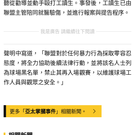
聽從勸導並動手毆打工讀生。事發後，工讀生已由
聯盟主管陪同就醫驗傷，並進行報案與提告程序。
我是廣告 請繼續往下閱讀
聲明中寫道，「聯盟對於任何暴力行為採取零容忍
態度，將全力協助後續法律行動，並將該名人士列
為球場黑名單，禁止其再入場觀賽，以維護球場工
作人員與觀眾之安全。」
更多「
」相關新聞。
亞太掌摑事件