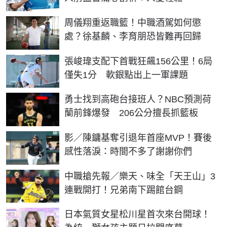
周儀翔重返職籃！中職酒駕如何懲
處？徐基麟、李育朋恐皆難再回歸
張峻瑋支配下首戰狂飆156公里！6局
僅失1分 軟銀點出上一軍課題
勇士找到高砲台接班人？NBC預測荷
蘭前鋒爆發 206公分擅長抓籃板
影／陳鏞基奪引退年首座MVP！賽後
感性落淚：時間不多了謝謝你們
中職搶先報／樂天、味全「天王山」3
連戰開打！兄弟南下踢館台鋼
日本氣質女星松川星首次來台開球！