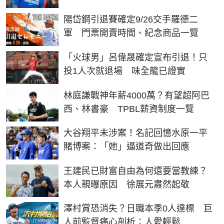
陽岱鋼引退賽確定9/26交手羅德二
軍 門票開賣時間、紀念商品一覽
「火球男」呂偉晟確定宣布引退！只
投1人次就退場 味全龍已證實
林庭謙戰神年薪4000萬？有望超阿巴
西、林書豪 TPBL薪資制度一覽
大谷翔平未涉案！名記回憶水原一平
賭博案：「她」逼道奇做出回應
王建民已財富自由為何還要當教練？
本人親曝原因 徐展元肅然起敬
澤村賞恐消失？日職本季0人達標 巨
人前監督痛心剖析：人愛輕鬆