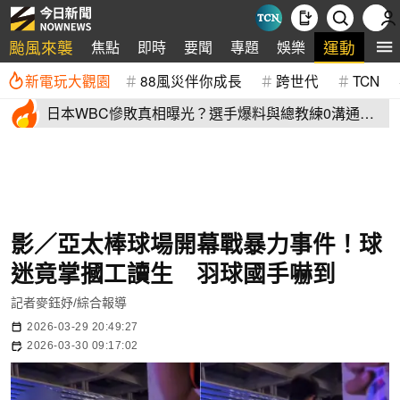
颱風來襲
運動
焦點
即時
要聞
專題
娛樂
全
新電玩大觀園
88風災伴你成長
跨世代
TCN
日本WBC慘敗真相曝光？選手爆料與總教練0溝通
連大谷翔平都吐槽
影／亞太棒球場開幕戰暴力事件！球
迷竟掌摑工讀生 羽球國手嚇到
記者麥鈺妤/綜合報導
2026-03-29 20:49:27
2026-03-30 09:17:02