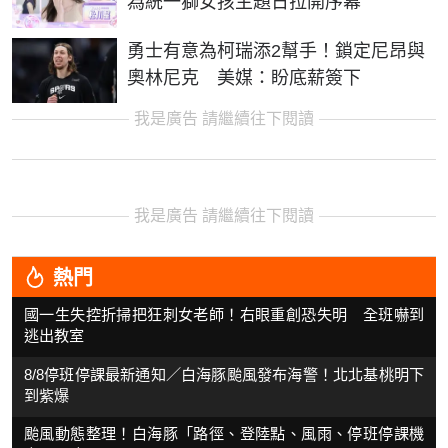
為統一獅女孩主題日拉開序幕
勇士有意為柯瑞添2幫手！鎖定尼昂與
奧林尼克 美媒：盼底薪簽下
我是廣告 請繼續往下閱讀
我是廣告 請繼續往下閱讀
熱門
國一生失控折掃把狂刺女老師！右眼重創恐失明 全班嚇到
逃出教室
8/8停班停課最新通知／白海豚颱風發布海警！北北基桃明下
到紫爆
颱風動態整理！白海豚「路徑、登陸點、風雨、停班停課機