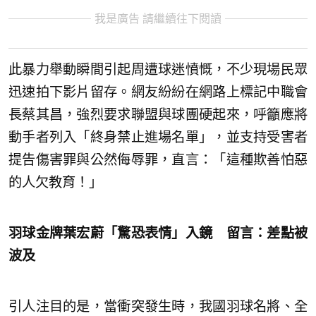
我是廣告 請繼續往下閱讀
此暴力舉動瞬間引起周遭球迷憤慨，不少現場民眾
迅速拍下影片留存。網友紛紛在網路上標記中職會
長蔡其昌，強烈要求聯盟與球團硬起來，呼籲應將
動手者列入「終身禁止進場名單」，並支持受害者
提告傷害罪與公然侮辱罪，直言：「這種欺善怕惡
的人欠教育！」
羽球金牌葉宏蔚「驚恐表情」入鏡 留言：差點被
波及
引人注目的是，當衝突發生時，我國羽球名將、全