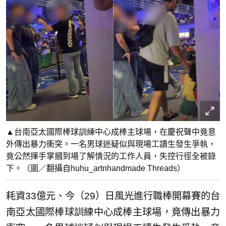
▲台南亞太國際棒球訓練中心成棒主球場，在慶祝聲中竟意
外傳出暴力衝突。一名男球迷疑似與現場工讀生發生爭執，
竟公然揮手掌摑到場了解情況的工作人員，失控行徑全被錄
下。（圖／翻攝自huhu_artnhandmade Threads）
耗資33億元、今（29）日風光進行職棒開幕賽的台
南亞太國際棒球訓練中心成棒主球場，竟傳出暴力