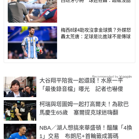
梅西8球4助攻沒拿金球獎？外媒怒
轟太荒唐：足球是比進球不是傳球
Recommended by
大谷翔平陪我一起還錢！水原一平
「最後錄音檔」曝光 記者也嚇傻
柯瑞與塔圖姆一起打高爾夫！為歐巴
馬慶生65歲 塞爾提克球迷嗨翻
NBA／湖人想搞來華盛頓！醞釀「4換
1」交易 布朗尼+首輪籤成籌碼