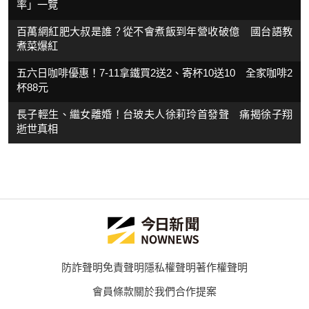
率」一覽
百萬網紅肥大叔是誰？從不會煮飯到年營收破億 國台語教
煮菜爆紅
五六日咖啡優惠！7-11拿鐵買2送2、寄杯10送10 全家咖啡2
杯88元
長子輕生、繼女離婚！台玻夫人徐莉玲首發聲 痛揭徐子翔
逝世真相
防詐聲明
免責聲明
隱私權聲明
著作權聲明
會員條款
關於我們
合作提案