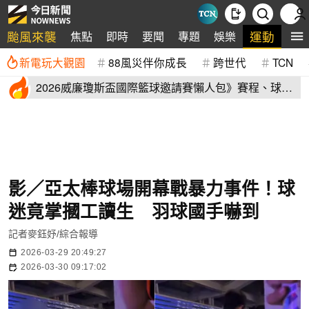
颱風來襲
運動
焦點
即時
要聞
專題
娛樂
全
新電玩大觀園
88風災伴你成長
跨世代
TCN
2026威廉瓊斯盃國際籃球邀請賽懶人包》賽程、球員
名單、售票資訊
影／亞太棒球場開幕戰暴力事件！球
迷竟掌摑工讀生 羽球國手嚇到
記者麥鈺妤/綜合報導
2026-03-29 20:49:27
2026-03-30 09:17:02