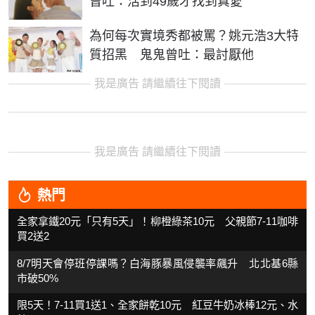
曾吐：活到49歲才找到真愛
為何每次實境秀都被罵？姚元浩3大特
質招黑 鬼鬼曾吐：最討厭他
我是廣告 請繼續往下閱讀
我是廣告 請繼續往下閱讀
熱門
全家拿鐵20元「只有5天」！柳橙綠茶10元 父親節7-11咖啡
買2送2
8/7明天會停班停課嗎？白海豚暴風侵襲率飆升 北北基6縣
市破50%
限5天！7-11買1送1、全家餅乾10元 紅豆牛奶冰棒12元、水