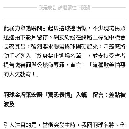
我是廣告 請繼續往下閱讀
此暴力舉動瞬間引起周遭球迷憤慨，不少現場民眾
迅速拍下影片留存。網友紛紛在網路上標記中職會
長蔡其昌，強烈要求聯盟與球團硬起來，呼籲應將
動手者列入「終身禁止進場名單」，並支持受害者
提告傷害罪與公然侮辱罪，直言：「這種欺善怕惡
的人欠教育！」
羽球金牌葉宏蔚「驚恐表情」入鏡 留言：差點被
波及
引人注目的是，當衝突發生時，我國羽球名將、全