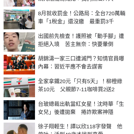
8月就收罰金！公路局：全台720萬輛
車「1稅金」還沒繳 最重罰3千
出國前先檢查！護照被「動手腳」遭
拒絕入境 苦主無奈：快要暈倒
胡錦濤一家三口遭滅門？知情官員曝
內幕：習近平應不會去謀害
全家拿鐵20元「只有5天」！柳橙綠
茶10元 父親節7-11咖啡買2送2
台玻總裁出軌當紅女星！沈時華「生
女兒」後遭拋棄 捲詐欺案神隱
徐子翔輕生！譚以欣118字發聲 他