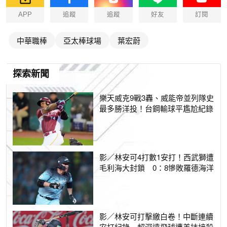
APP
追蹤
追蹤
好友
訂閱
中華職棒
亞太棒球場
葉宏蔚
探索新聞
樂天威克9戰3轟、威能帝並列隊史
最多勝洋投！台鋼輸球平尷尬紀錄
影／林安可4打數1安打！西武獅遭
毛利海大封鎖 0：8慘敗羅德海洋
影／林安可打擊繳白卷！中斷連續
安打紀錄 超深遠飛球遭美技接殺