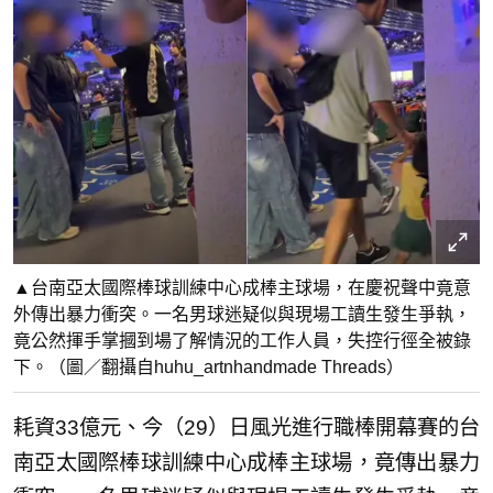
▲台南亞太國際棒球訓練中心成棒主球場，在慶祝聲中竟意
外傳出暴力衝突。一名男球迷疑似與現場工讀生發生爭執，
竟公然揮手掌摑到場了解情況的工作人員，失控行徑全被錄
下。（圖／翻攝自huhu_artnhandmade Threads）
耗資33億元、今（29）日風光進行職棒開幕賽的台
南亞太國際棒球訓練中心成棒主球場，竟傳出暴力