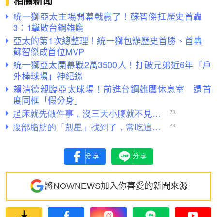
相關新聞
統一獅亞太主場開幕戰贏了！蘇智傑扛歷史首轟
3：1擊敗台鋼雄鷹
亞太的第1次總整理！統一獅包辦歷史首勝、首轟
蘇智傑成首位MVP
統一獅亞太開幕戰2萬3500人！打破兄弟近6年「戶
外棒球場」神紀錄
賴清德親臨亞太球場！前進台鋼雄鷹休息室 還首
度同框「假分身」
分享
分享
將NOWNEWS加入你喜愛的新聞來源