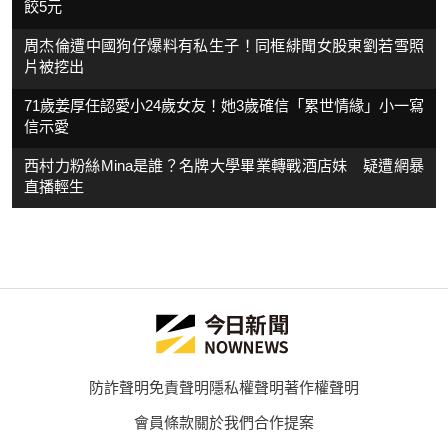
餃5元
周杰倫遭中國狗仔爆料有私生子！同框緋聞女股東劉若雪照
片被挖出
71歲姜厚任認愛小24歲女友！她3歲確信「累世情緣」小一寫
信示愛
西村力粉絲Mina是誰？名牌大學畢業轉戰酒店妹 疑遭網暴
直播輕生
防詐聲明
免責聲明
隱私權聲明
著作權聲明
會員條款
關於我們
合作提案