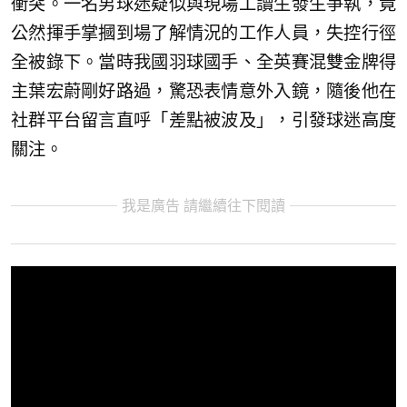
衝突。一名男球迷疑似與現場工讀生發生爭執，竟
公然揮手掌摑到場了解情況的工作人員，失控行徑
全被錄下。當時我國羽球國手、全英賽混雙金牌得
主葉宏蔚剛好路過，驚恐表情意外入鏡，隨後他在
社群平台留言直呼「差點被波及」，引發球迷高度
關注。
我是廣告 請繼續往下閱讀