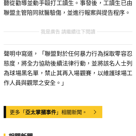
聽從勸導並動手毆打工讀生。事發後，工讀生已由
聯盟主管陪同就醫驗傷，並進行報案與提告程序。
我是廣告 請繼續往下閱讀
聲明中寫道，「聯盟對於任何暴力行為採取零容忍
態度，將全力協助後續法律行動，並將該名人士列
為球場黑名單，禁止其再入場觀賽，以維護球場工
作人員與觀眾之安全。」
更多「
」相關新聞。
亞太掌摑事件