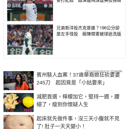
兄弟新洋投杰克是誰？196公分卻
是左手怪投 砸陳傑憲被球迷洗版
Recommended by
賓州駭人血案！37歲華裔媳狂砍婆婆
245刀 起因竟是「小姑要來」
PR
減肥首選，檸檬加它，堅持一週，腰
細了，瘦到你懷疑人生
PR
起床就先做件事，沒三天小腹就不見
了! 肚子一天天變小！