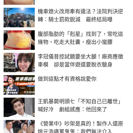
機車熄火改用牽有違法？法院判決逆
轉：騎士罰款銳減 最終結局曝
PR
腹部脂肪的「剋星」找到了，常吃這
幾物，吃走大肚囊，瘦出小蠻腰
李冠儀昔控試鏡要坐大腿！廠商應徵
車模 卻是當伴遊還要脫衣驗身
PR
做到這點才有資格說愛你
王凱暴斃明頭七「不知自己已離世」
喊好冷 劇組感應：他回來了
《營業中》吵架是真的！製作人還原
姚元浩痛罵鬼鬼：我們無法介入