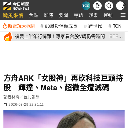
颱風來襲
焦點
即時
要聞
專題
娛樂
運動
全球
新電玩大觀園
88風災伴你成長
跨世代
TCN
複製上半年行情難！專家看台股V轉仍需時間 ETF這
樣配置攻守兼備
方舟ARK「女股神」再砍科技巨頭持
股 輝達、Meta、超微全遭減碼
記者林奇／台北報導
2026-03-29 22:31:11