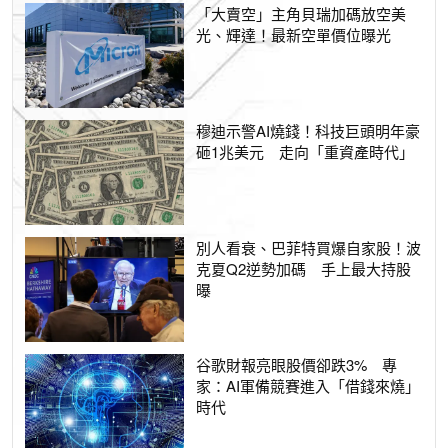
「大賣空」主角貝瑞加碼放空美
光、輝達！最新空單價位曝光
穆迪示警AI燒錢！科技巨頭明年豪
砸1兆美元 走向「重資產時代」
別人看衰、巴菲特買爆自家股！波
克夏Q2逆勢加碼 手上最大持股
曝
谷歌財報亮眼股價卻跌3% 專
家：AI軍備競賽進入「借錢來燒」
時代