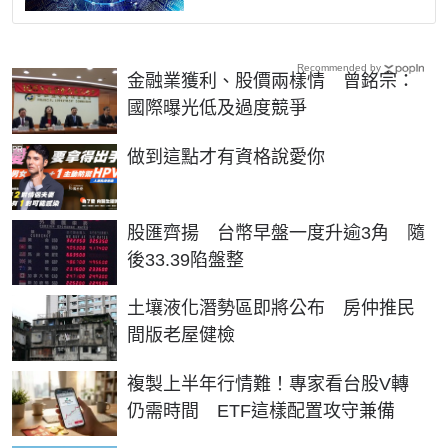
Recommended by
金融業獲利、股價兩樣情 曾銘宗：
國際曝光低及過度競爭
PR
做到這點才有資格說愛你
股匯齊揚 台幣早盤一度升逾3角 隨
後33.39陷盤整
土壤液化潛勢區即將公布 房仲推民
間版老屋健檢
複製上半年行情難！專家看台股V轉
仍需時間 ETF這樣配置攻守兼備