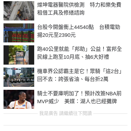
燦坤電器醫院供檢測 特力和樂免費
租借工具及修繕諮詢
台股今開盤衝上44540點 台積電勁
揚20元至2390元
跑40公里就能「邦助」公益！富邦全
民線上跑至10月底、抽6大好禮
機車界公認霸主是它！眾騎「這2台」
回不去：誇張省油、每台折2萬
騎士不要庫明加了！預計改簽NBA前
MVP威少 美媒：湖人也已經攤牌
我是廣告 請繼續往下閱讀