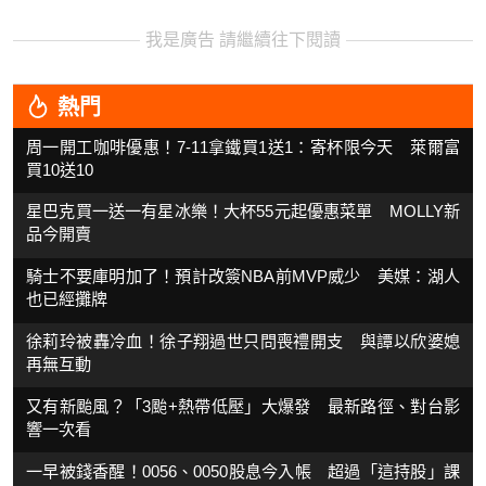
我是廣告 請繼續往下閱讀
熱門
周一開工咖啡優惠！7-11拿鐵買1送1：寄杯限今天 萊爾富
買10送10
星巴克買一送一有星冰樂！大杯55元起優惠菜單 MOLLY新
品今開賣
騎士不要庫明加了！預計改簽NBA前MVP威少 美媒：湖人
也已經攤牌
徐莉玲被轟冷血！徐子翔過世只問喪禮開支 與譚以欣婆媳
再無互動
又有新颱風？「3颱+熱帶低壓」大爆發 最新路徑、對台影
響一次看
一早被錢香醒！0056、0050股息今入帳 超過「這持股」課