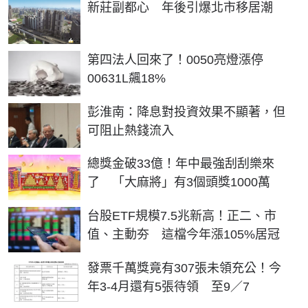
新莊副都心 年後引爆北市移居潮
第四法人回來了！0050亮燈漲停
00631L飆18%
彭淮南：降息對投資效果不顯著，但
可阻止熱錢流入
總獎金破33億！年中最強刮刮樂來
了 「大麻將」有3個頭獎1000萬
台股ETF規模7.5兆新高！正二、市
值、主動夯 這檔今年漲105%居冠
發票千萬獎竟有307張未領充公！今
年3-4月還有5張待領 至9／7