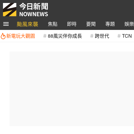
颱風來襲
焦點
即時
要聞
專題
娛樂
新電玩大觀園
88風災伴你成長
跨世代
TCN