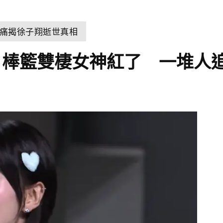
痛揭徐子翔逝世真相
！棒籃雙棲女神紅了 一堆人