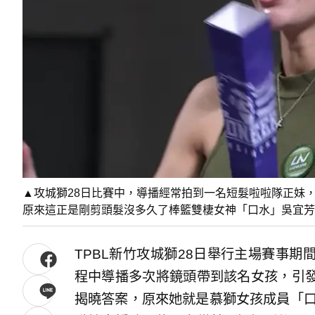
▲攻城獅28日比賽中，導播經常拍到一名短髮啦啦隊正妹
原來這正是剛剪頭髮沒多久了棒籃雙棲女神「口水」吳宜芳。（圖
TPBL新竹攻城獅28日舉行主場賽事
程中導播多次將鏡頭帶到該名女孩，引
揭曉答案，原來她就是慕獅女孩成員「口水