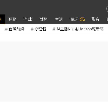
樂
運動
全球
財經
生活
電玩
影音
台灣前線
心理假
AI主播Niki＆Hanson報新聞