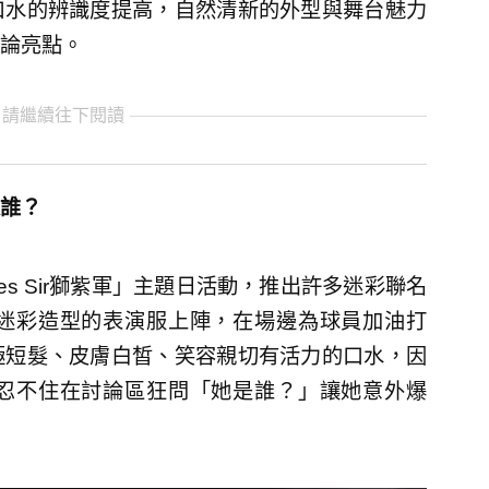
口水的辨識度提高，自然清新的外型與舞台魅力
論亮點。
 請繼續往下閱讀
誰？
s Sir獅紫軍」主題日活動，推出許多迷彩聯名
迷彩造型的表演服上陣，在場邊為球員加油打
極短髮、皮膚白皙、笑容親切有活力的口水，因
忍不住在討論區狂問「她是誰？」讓她意外爆