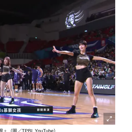
圖／TPBL YouTube）