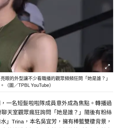
，亮眼的外型讓不少看職播的觀眾頻頻狂問「她是誰？」
／TPBL YouTube）
期間，一名短髮啦啦隊成員意外成為焦點。轉播過
發聊天室觀眾瘋狂詢問「她是誰？」隨後有粉絲
」Trina，本名吳宜芳，擁有棒籃雙棲背景，