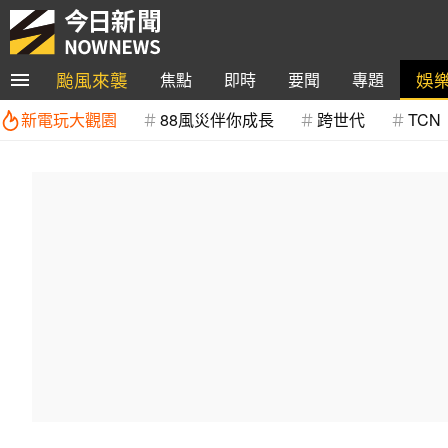
颱風來襲
娛
焦點
即時
要聞
專題
新電玩大觀園
88風災伴你成長
跨世代
TCN