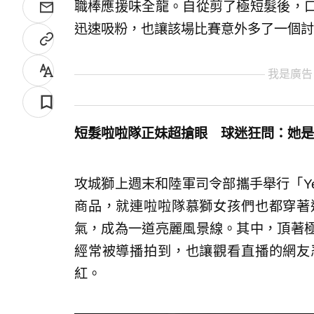
職棒應援味全龍。自從剪了極短髮後，
迅速吸粉，也讓該場比賽意外多了一個討
我是廣告
短髮啦啦隊正妹超搶眼 球迷狂問：她是
攻城獅上週末和陸軍司令部攜手舉行「Ye
商品，就連啦啦隊慕獅女孩們也都穿著
氣，成為一道亮麗風景線。其中，頂著
經常被導播拍到，也讓觀看直播的網友
紅。