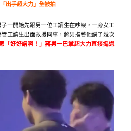
「出手超大力」全被拍
男子一開始先跟另一位工讀生在吵架，一旁女工
場管工讀生出面救援同事，蔣男指著他講了幾次
應「好好講啊！」蔣男一巴掌超大力直接搧過