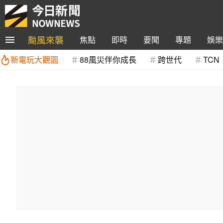
颱風來襲
焦點
即時
要聞
專題
娛樂
新電玩大觀園
88風災伴你成長
跨世代
TCN