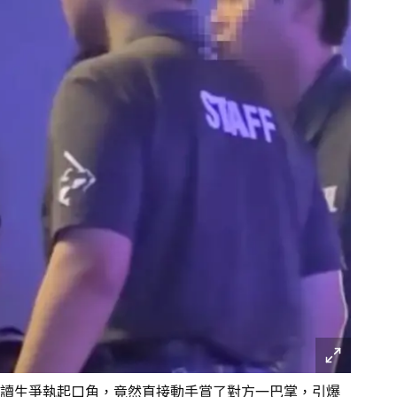
讀生爭執起口角，竟然直接動手賞了對方一巴掌，引爆