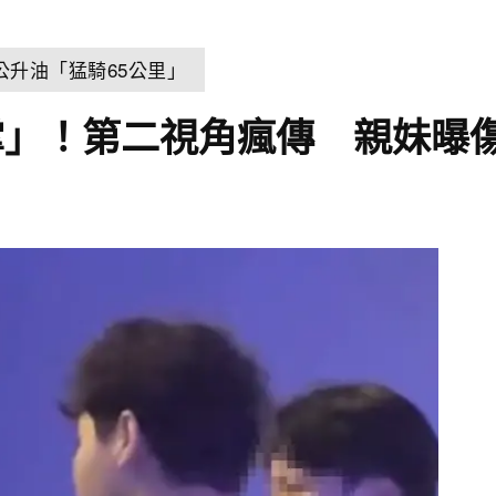
公升油「猛騎65公里」
掌」！第二視角瘋傳 親妹曝