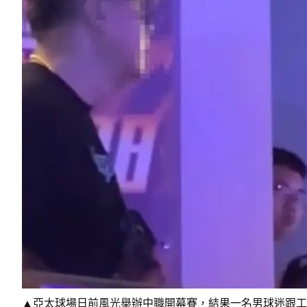
▲亞太球場日前風光舉辦中職開幕賽，結果一名男球迷跟工