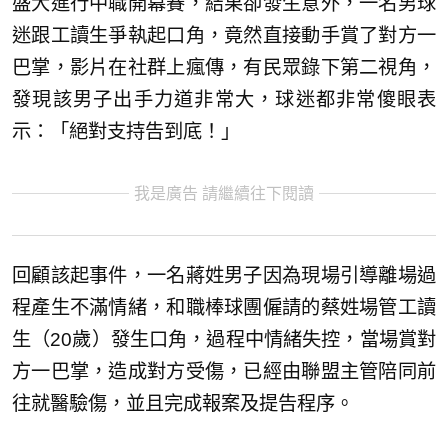
盛大進行中職開幕賽，結果卻發生意外，一名男球
迷跟工讀生爭執起口角，竟然直接動手賞了對方一
巴掌，影片在社群上瘋傳，有民眾錄下第二視角，
發現該男子出手力道非常大，球迷都非常傻眼表
示：「絕對支持告到底！」
我是廣告 請繼續往下閱讀
回顧該起事件，一名蔣姓男子因為現場引導離場過
程產生不滿情緒，和職棒球團僱請的蔡姓場管工讀
生（20歲）發生口角，過程中情緒失控，當場賞對
方一巴掌，造成對方受傷，已經由聯盟主管陪同前
往就醫驗傷，並且完成報案及提告程序。