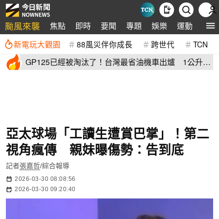
颱風來襲
焦點
即時
要聞
專題
娛樂
運動
全球
新電玩大觀園
88風災伴你成長
跨世代
TCN
GP125已經被淘汰了！台灣最省油機車出爐 1公升油
「猛騎65公里」
亞太球場「工讀生遭賞巴掌」！第二
視角瘋傳 親妹曝傷勢：告到底
記者
張嘉哲
/綜合報導
2026-03-30 08:08:56
2026-03-30 09:20:40