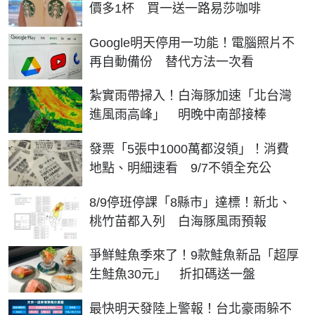
價多1杯 買一送一路易莎咖啡
Google明天停用一功能！電腦照片不
再自動備份 替代方法一次看
紮實雨帶掃入！白海豚加速「北台灣
進風雨高峰」 明晚中南部接棒
發票「5張中1000萬都沒領」！消費
地點、明細速看 9/7不領全充公
8/9停班停課「8縣市」達標！新北、
桃竹苗都入列 白海豚風雨預報
爭鮮鮭魚季來了！9款鮭魚新品「超厚
生鮭魚30元」 折扣碼送一盤
最快明天發陸上警報！台北豪雨躲不