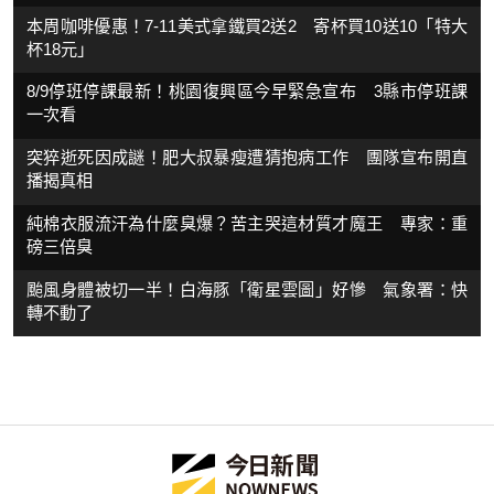
本周咖啡優惠！7-11美式拿鐵買2送2 寄杯買10送10「特大
杯18元」
8/9停班停課最新！桃園復興區今早緊急宣布 3縣市停班課
一次看
突猝逝死因成謎！肥大叔暴瘦遭猜抱病工作 團隊宣布開直
播揭真相
純棉衣服流汗為什麼臭爆？苦主哭這材質才魔王 專家：重
磅三倍臭
颱風身體被切一半！白海豚「衛星雲圖」好慘 氣象署：快
轉不動了