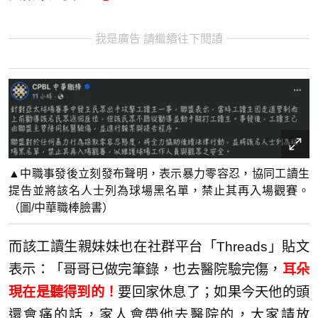
我是廣告 請繼續往下閱讀
▲中職事發後立刻發布聲明，表示暴力零容忍，協同工讀生
提告並將該名人士列為球場黑名單，禁止其再入場觀賽。
（圖/中華職棒臉書）
而該工讀生親妹妹也在社群平台「Threads」貼文
表示：「哥哥已做完筆錄，也去醫院驗完傷，
耳朵
現在是聽得到的！
要回家休息了；如果今天他的頭
還會痛的話，家人會帶他去醫院的，大家請放