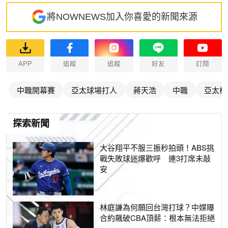
將NOWNEWS加入你喜愛的新聞來源
APP
追蹤
追蹤
好友
訂閱
中職開幕賽
亞太球場打人
蔣天浩
中職
亞太棒
探索新聞
大谷翔平不服三振秒拍頭！ABS挑
戰失敗球迷爆歡呼 連3打席未敲
安
林庭謙為何願回台灣打球？中媒曝
合約飆破CBA頂薪：根本無法拒絕