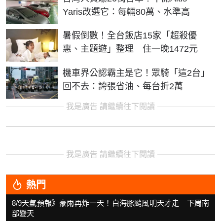
Yaris改選它：每輛80萬、水準高
暑假倒數！全台飯店15家「超殺優
惠、主題遊」整理 住一晚1472元
機車界公認霸主是它！眾騎「這2台」
回不去：誇張省油、每台折2萬
我是廣告 請繼續往下閱讀
我是廣告 請繼續往下閱讀
熱門
8/9天氣預報》豪雨再炸一天！白海豚颱風明天才走 下周南
部變天