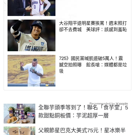
大谷翔平退明星賽挨罵！週末照打
卻不去費城 美球評：該感到羞恥
725》國民黨喊凱道破5萬人！震
撼空拍照曝 館長嗆：媒體都是垃
圾
Recommended by
全聯芋頭季等到了！聯名「食芋堂」5
款甜點銅板價：芋泥超厚一層
父親節星巴克大美式75元！星冰樂半