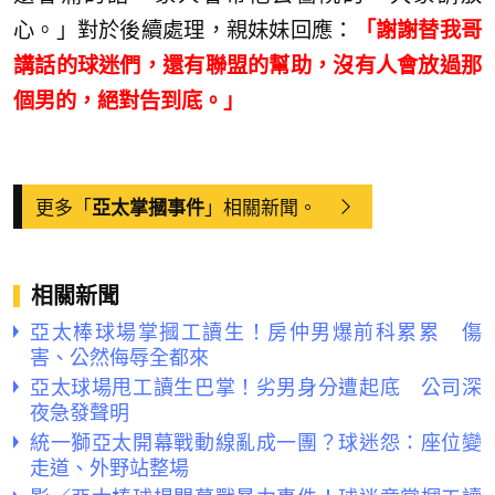
心。」對於後續處理，親妹妹回應：
「謝謝替我哥
講話的球迷們，還有聯盟的幫助，沒有人會放過那
個男的，絕對告到底。」
更多「
」相關新聞。
亞太掌摑事件
相關新聞
亞太棒球場掌摑工讀生！房仲男爆前科累累 傷
害、公然侮辱全都來
亞太球場甩工讀生巴掌！劣男身分遭起底 公司深
夜急發聲明
統一獅亞太開幕戰動線亂成一團？球迷怨：座位變
走道、外野站整場