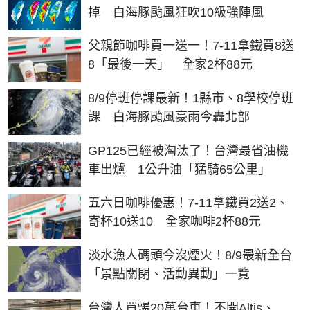
掉 白海豚颱風狂吹10級強陣風
父親節咖啡買一送一！7-11拿鐵買8送
8「最後一天」 全家2杯88元
8/9停班停課最新！1縣市、8學校停班
課 白海豚颱風豪雨今轟北部
GP125已經被淘汰了！台灣最省油機
車出爐 1公升油「猛騎65公里」
五六日咖啡優惠！7-11拿鐵買2送2、
寄杯10送10 全家咖啡2杯88元
淡水漁人碼頭今沒煙火！8/9最新全台
「景點關閉、活動異動」一覽
台灣人買爆20萬台車！不開Altis、