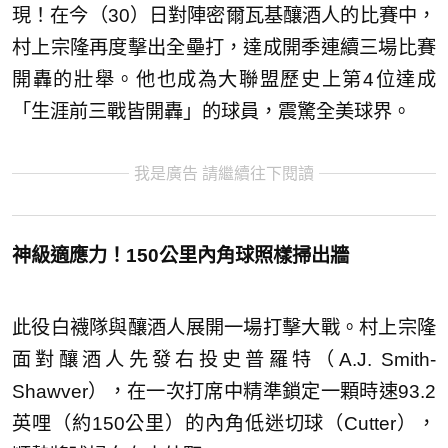
現！在今（30）日對陣密爾瓦基釀酒人的比賽中，
村上宗隆再度擊出全壘打，達成開季連續三場比賽
開轟的壯舉。他也成為大聯盟歷史上第4位達成
「生涯前三戰皆開轟」的球員，震驚全美球界。
我是廣告 請繼續往下閱讀
神級適應力！150公里內角球照樣掃出牆
此役白襪隊與釀酒人展開一場打擊大戰。村上宗隆
面對釀酒人先發右投史普羅特（A.J. Smith-
Shawver），在一次打席中精準鎖定一顆時速93.2
英哩（約150公里）的內角低迷切球（Cutter），