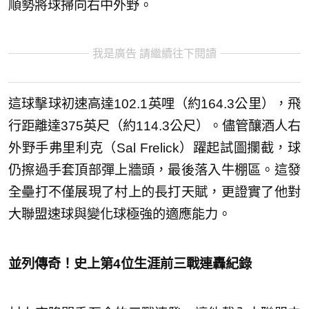
順勢將球掃向右中外野。
我是廣告 請繼續往下閱讀
這球擊球初速高達102.1英哩（約164.3公里），飛
行距離達375英尺（約114.3公尺）。儘管釀酒人右
外野手弗里利克（Sal Frelick）躍起試圖攔截，球
仍擦過手套頂部彈上牆頭，最後落入牛棚區。這發
全壘打不僅展現了村上的長打天賦，更證實了他對
大聯盟速球與變化球極強的適應能力。
並列傳奇！史上第4位生涯前三戰連轟紀錄