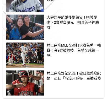
大谷翔平結婚後變慈父！呵護愛
妻、2寶暖舉曝光 揭真美子神助
攻
村上宗隆MLB全壘打大賽首秀一輪
遊！夯9轟被擠掉 首輪全成績一
覽
村上宗隆炸第25轟！破日籍菜鳥紀
錄 超狂「42度月球彈」主播看傻