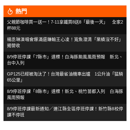
熱門
父親節咖啡買一送一！7-11拿鐵買8送8「最後一天」 全家2
杯88元
楊丞琳演唱會爆滿還賺輸王心凌！寬魚澄清「業績沒不好」
揭營收
8/9停班停課「7縣市」達標！白海豚颱風風雨預報 新北、
台中入列
GP125已經被淘汰了！台灣最省油機車出爐 1公升油「猛騎
65公里」
8/9停班停課「8縣市」達標！新北、桃竹苗都入列 白海豚
風雨預報
8/9停班停課最新通知／連江縣全區停班停課！新竹縣8校停
課不停班