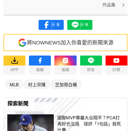
作品集
分享
分享
將NOWNEWS加入你喜愛的新聞來源
APP
追蹤
追蹤
好友
訂閱
MLB
村上宗隆
芝加哥白襪
探索新聞
國聯MVP專屬大谷翔平？PCA打
再好也沒用 球評「1句話」殺死
比賽