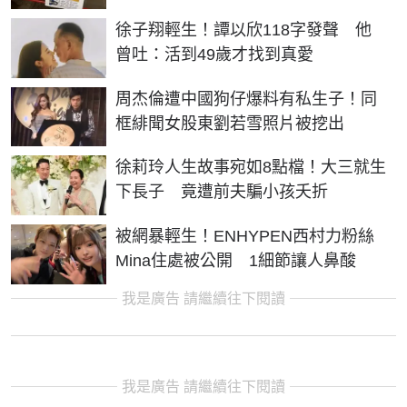
徐子翔輕生！譚以欣118字發聲 他
曾吐：活到49歲才找到真愛
周杰倫遭中國狗仔爆料有私生子！同
框緋聞女股東劉若雪照片被挖出
徐莉玲人生故事宛如8點檔！大三就生
下長子 竟遭前夫騙小孩夭折
被網暴輕生！ENHYPEN西村力粉絲
Mina住處被公開 1細節讓人鼻酸
我是廣告 請繼續往下閱讀
我是廣告 請繼續往下閱讀