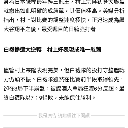
身為日本職棒最年輕三冠王，村上宗隆初登大聯盟
就繳出如此明確的成績單，其價值極高。美媒分析
指出，村上對比賽的調整速度極快，正迅速成為繼
大谷翔平之後，最受矚目的日籍強打者。
白襪慘遭大逆轉 村上好表現成唯一慰藉
儘管村上宗隆表現完美，但白襪隊的投打守整體戰
力仍顯不振。白襪隊雖然在比賽前半段取得領先，
卻在8局下半崩盤，被釀酒人單局狂灌6分反超。最
終白襪隊以7：9惜敗，未能保住勝利。
我是廣告 請繼續往下閱讀