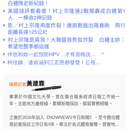
白襪隊史新紀錄！
美國球評都看傻！村上宗隆連2戰開轟成白襪第1
人 一棒收2神記錄
影／村上宗隆再度炸裂！連兩戰敲出陽春砲 飛行
距離長達125公尺
村上宗隆是真貨！大聯盟首秀就炸裂 白襪主帥：
希望他整季都這樣
黃建霖
編輯記者
畢業於中國文化大學，曾在聯合報系經濟日報工作過一
年，主跑地方產經線，累積新聞採訪、撰寫實務經驗。
之後於2016年加入《NOWNEWS今日新聞》，至今擔任體
育記者採訪工作已有9年，專注於各式體育報導，曾實地...