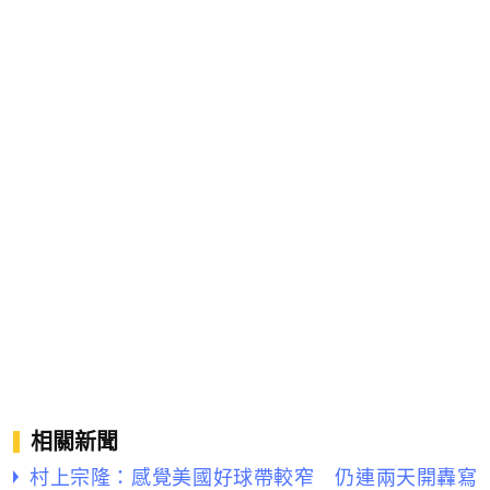
相關新聞
村上宗隆：感覺美國好球帶較窄 仍連兩天開轟寫