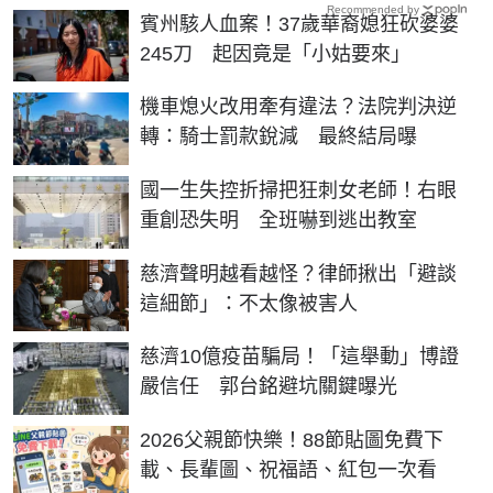
Recommended by
賓州駭人血案！37歲華裔媳狂砍婆婆
245刀 起因竟是「小姑要來」
機車熄火改用牽有違法？法院判決逆
轉：騎士罰款銳減 最終結局曝
國一生失控折掃把狂刺女老師！右眼
重創恐失明 全班嚇到逃出教室
慈濟聲明越看越怪？律師揪出「避談
這細節」：不太像被害人
慈濟10億疫苗騙局！「這舉動」博證
嚴信任 郭台銘避坑關鍵曝光
2026父親節快樂！88節貼圖免費下
載、長輩圖、祝福語、紅包一次看