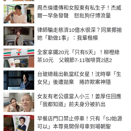
周杰倫遭傳和女股東有私生子！杰威
爾一早急發聲 怒批狗仔博流量
律師騙走慈濟10億水很深？同業揶揄
她「勤做1事」：我輩楷模
全家拿鐵20元「只有5天」！柳橙綠
茶10元 父親節7-11咖啡買2送2
台玻總裁出軌當紅女星！沈時華「生
女兒」後遭拋棄 捲詐欺案神隱
女友有老公還當人小三！姜厚任回應
「我都知道」前夫身分被扒出
早餐店門口禁止停車！只有「SJ始源
可以」本尊竟開保母車到場朝聖