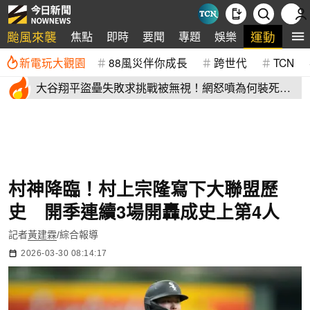
颱風來襲
運動
焦點
即時
要聞
專題
娛樂
全
新電玩大觀園
88風災伴你成長
跨世代
TCN
大谷翔平盜壘失敗求挑戰被無視！網怒噴為何裝死？
道奇教頭揭秘了
村神降臨！村上宗隆寫下大聯盟歷
史 開季連續3場開轟成史上第4人
記者
黃建霖
/綜合報導
2026-03-30 08:14:17