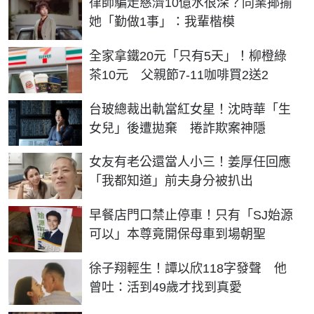
律師騙走慈濟10億水很深？同業揶揄
她「勤做1事」：我輩楷模
全家拿鐵20元「只有5天」！柳橙綠
茶10元 父親節7-11咖啡買2送2
台玻總裁出軌當紅女星！沈時華「生
女兒」後遭拋棄 捲詐欺案神隱
女友有老公還當人小三！姜厚任回應
「我都知道」前夫身分被扒出
早餐店門口禁止停車！只有「SJ始源
可以」本尊竟開保母車到場朝聖
徐子翔輕生！譚以欣118字發聲 他
曾吐：活到49歲才找到真愛