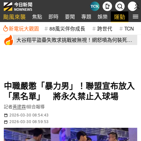
颱風來襲
運動
焦點
即時
要聞
專題
娛樂
全
新電玩大觀園
88風災伴你成長
跨世代
TCN
大谷翔平盜壘失敗求挑戰被無視！網怒噴為何裝死？
道奇教頭揭秘了
中職嚴懲「暴力男」！聯盟宣布放入
「黑名單」 將永久禁止入球場
記者
黃建霖
/綜合報導
2026-03-30 08:54:43
2026-03-30 08:59:53