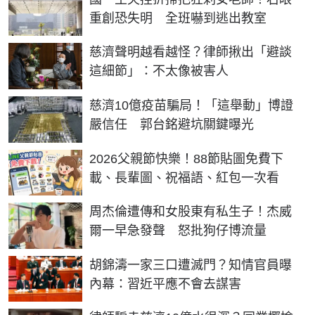
重創恐失明 全班嚇到逃出教室
慈濟聲明越看越怪？律師揪出「避談
這細節」：不太像被害人
慈濟10億疫苗騙局！「這舉動」博證
嚴信任 郭台銘避坑關鍵曝光
2026父親節快樂！88節貼圖免費下
載、長輩圖、祝福語、紅包一次看
周杰倫遭傳和女股東有私生子！杰威
爾一早急發聲 怒批狗仔博流量
胡錦濤一家三口遭滅門？知情官員曝
內幕：習近平應不會去謀害