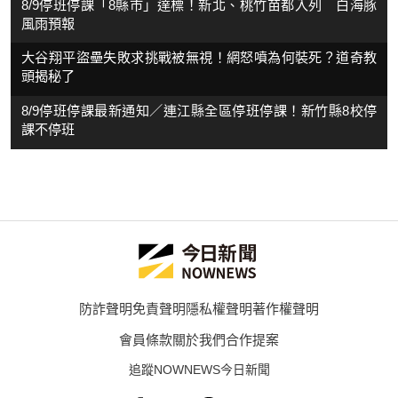
8/9停班停課「8縣市」達標！新北、桃竹苗都入列 白海豚
風雨預報
大谷翔平盜壘失敗求挑戰被無視！網怒噴為何裝死？道奇教
頭揭秘了
8/9停班停課最新通知／連江縣全區停班停課！新竹縣8校停
課不停班
防詐聲明
免責聲明
隱私權聲明
著作權聲明
會員條款
關於我們
合作提案
追蹤NOWNEWS今日新聞