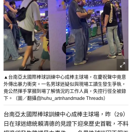
▲台南亞太國際棒球訓練中心成棒主球場，在慶祝聲中竟意
外傳出暴力衝突。一名男球迷疑似與現場工讀生發生爭執，
竟公然揮手掌摑到場了解情況的工作人員，失控行徑全被錄
下。（圖／翻攝自huhu_artnhandmade Threads）
台南亞太國際棒球訓練中心成棒主球場，昨（29）
日在球迷總統賴清德的見證下迎來歷史首戰，不料