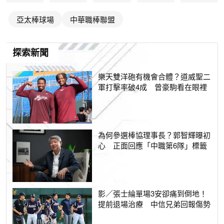
亞太棒球場
中華職棒聯盟
探索新聞
樂天雙洋砲有機會合體？道威聖二
軍打擊率破4成 曾豪駒看在眼裡
為何參選棒協理事長？郭智輝曝初
心 正面回應「中職第6隊」標籤
影／張士綸單場3安卻痛到倒地！
提前退場治療 中信兄弟回報傷勢