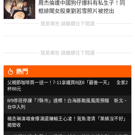
周杰倫遭中國狗仔爆料有私生子！同
框緋聞女股東劉若雪照片被挖出
我是廣告 請繼續往下閱讀
我是廣告 請繼續往下閱讀
熱門
父親節咖啡買一送一！7-11拿鐵買8送8「最後一天」 全家2
杯88元
8/9停班停課「7縣市」達標！白海豚颱風風雨預報 新北、
台中入列
楊丞琳演唱會爆滿還賺輸王心凌！寬魚澄清「業績沒不好」
揭營收