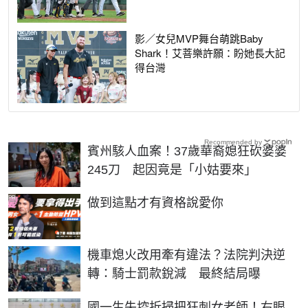
影／女兒MVP舞台萌跳Baby
Shark！艾菩樂許願：盼她長大記
得台灣
Recommended by
賓州駭人血案！37歲華裔媳狂砍婆婆
245刀 起因竟是「小姑要來」
PR
做到這點才有資格說愛你
機車熄火改用牽有違法？法院判決逆
轉：騎士罰款銳減 最終結局曝
國一生失控折掃把狂刺女老師！右眼