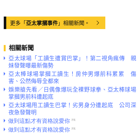
更多「
」相關新聞。
亞太掌摑事件
相關新聞
亞太球場「工讀生遭賞巴掌」！第二視角瘋傳 親
妹發聲曝最新傷勢
亞太棒球場掌摑工讀生！房仲男爆前科累累 傷
害、公然侮辱全都來
娛樂搶先看／日偶像爆玩全裸野球拳、亞太棒球場
掌摑男前科遭起底
亞太球場甩工讀生巴掌！劣男身分遭起底 公司深
夜急發聲明