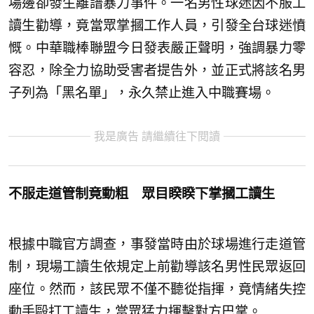
場邊卻發生離譜暴力事件。一名男性球迷因不服工
讀生勸導，竟當眾掌摑工作人員，引發全台球迷憤
慨。中華職棒聯盟今日發表嚴正聲明，強調暴力零
容忍，除全力協助受害者提告外，並正式將該名男
子列為「黑名單」，永久禁止進入中職賽場。
我是廣告 請繼續往下閱讀
不服走道管制竟動粗 眾目睽睽下掌摑工讀生
根據中職官方調查，事發當時由於球場進行走道管
制，現場工讀生依規定上前勸導該名男性民眾返回
座位。然而，該民眾不僅不聽從指揮，竟情緒失控
動手毆打工讀生，當眾猛力揮擊對方巴掌。