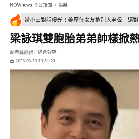
NOWnews 今日新聞
娛樂
當小三對話曝光！姜厚任女友搶別人老公 還對
梁詠琪雙胞胎弟弟帥樣掀
記者
蘇詠智
／綜合報導
2026-03-30 10:31:29