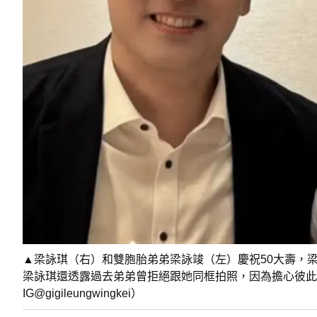
▲梁詠琪（右）和雙胞胎弟弟梁詠竣（左）慶祝50大壽，
梁詠琪還透露過去弟弟曾拒絕跟她同框拍照，因為擔心彼此
IG@gigileungwingkei）