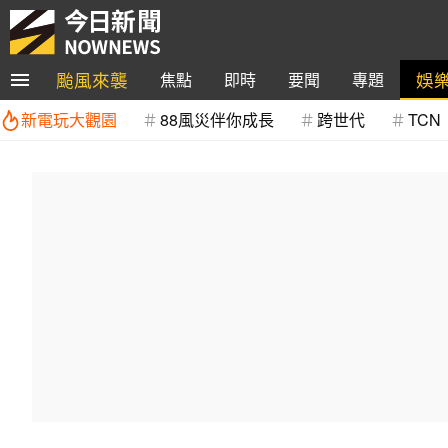
颱風來襲
娛
焦點
即時
要聞
專題
新電玩大觀園
88風災伴你成長
跨世代
TCN