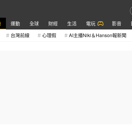
樂
運動
全球
財經
生活
電玩
影音
台灣前線
心理假
AI主播Niki＆Hanson報新聞