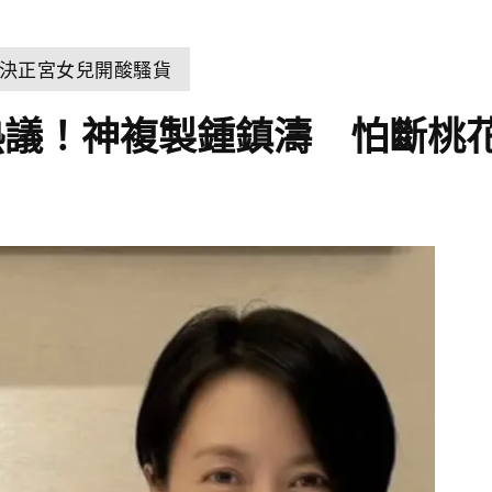
決正宮女兒開酸騷貨
熱議！神複製鍾鎮濤 怕斷桃