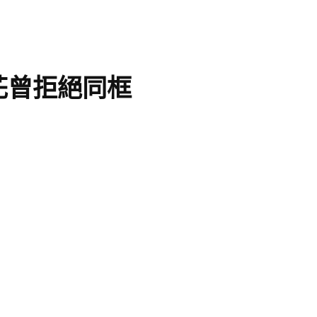
花曾拒絕同框