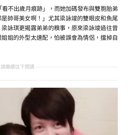
「看不出歲月痕跡」，而她加碼發布與雙胞胎弟
都是帥哥美女啊！」尤其梁詠竣的雙眼皮和魚尾
，梁詠琪更揭露弟弟的糗事，原來梁詠竣過往曾
跟姐姐的外型太速配，怕被誤會為情侶，擋掉自
 請繼續往下閱讀