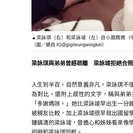
▲梁詠琪（右）和梁詠竣（左）自小跟媽媽（
（圖／摘自 IG@gigileungwingkei）
梁詠琪與弟弟曾經疏離 梁詠竣拒絕合照
人生到半百，自然意義非凡，梁詠琪不
為對比，還附上感性的文字，稱與弟弟
「多謝媽咪。」她比梁詠竣早出生一分
被親友比較，加上梁詠竣很早就出國留
鍾鎮濤的梁詠竣，曾擔心和姊姊看來像
迴避和梁詠琪同框。