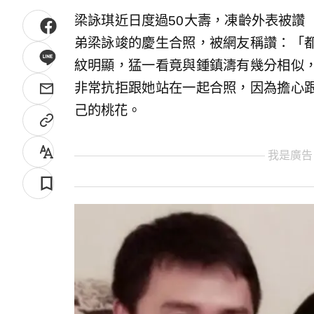
梁詠琪近日度過50大壽，凍齡外表被讚
弟梁詠竣的慶生合照，被網友稱讚：「
紋明顯，猛一看竟與鍾鎮濤有幾分相似
非常抗拒跟她站在一起合照，因為擔心
己的桃花。
我是廣告