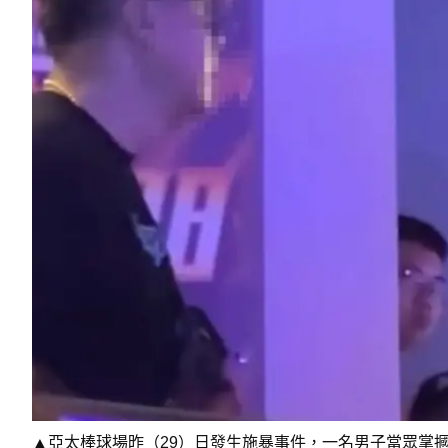
▲亞太棒球場昨（29）日發生施暴事件，一名男子當眾掌