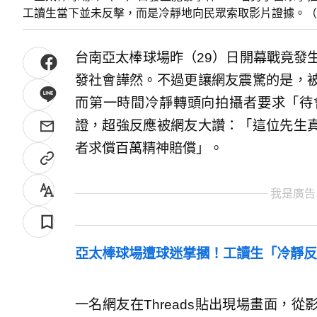
工讀生當下並未反擊，而是冷靜地向民眾索取影片證據。（圖／
台南亞太棒球場昨（29）日開幕戰竟發
發社會譁然。不過更讓網友震驚的是，
而第一時間冷靜轉頭向拍攝者要求「待
證，超強反應被網友大讚：「這位先生
者求償百萬精神賠償」。
我是廣告
亞太棒球場遭球迷掌摑！工讀生「冷靜反
一名網友在Threads貼出現場畫面，