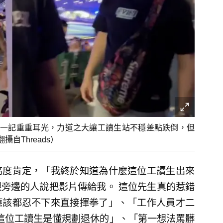
一記重重耳光，力道之大讓工讀生站不穩差點跌倒，但
自Threads）
高度肯定，「我終於知道為什麼這位工讀生出來
旁邊的人說把影片傳給我。 這位先生真的惹錯
應該都忍不下來直接揮拳了」、「工作人員才二
這位工讀生是懂規劃退休的」、「第一想法罵髒