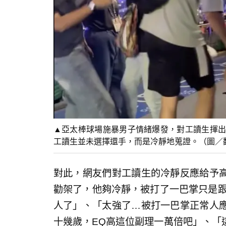
▲亞太棒球場施暴男子情緒爆發，對工讀生揮出
工讀生並未選擇還手，而是冷靜地蒐證。（圖／翻攝
對此，網友們對工讀生的冷靜反應給予
勸架了，他夠冷靜，被打了一巴掌只是跟
人了」、「太強了…被打一巴掌正常人
十幾歲，EQ高這位副理一萬倍吧」、「