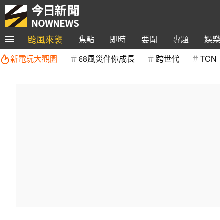
颱風來襲
焦點
即時
要聞
專題
娛樂
新電玩大觀園
88風災伴你成長
跨世代
TCN