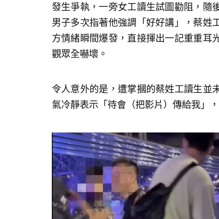
發生爭執，一旁女工讀生試圖勸阻，隨
男子多次指著他強調「好好講」，蔡姓
方情緒瞬間爆發，直接揮出一記重重耳
觀眾全嚇壞。
令人意外的是，遭掌摑的蔡姓工讀生並
氣冷靜表示「待會（把影片）傳給我」，