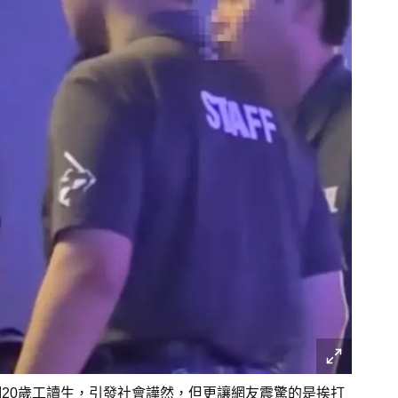
摑20歲工讀生，引發社會譁然，但更讓網友震驚的是挨打