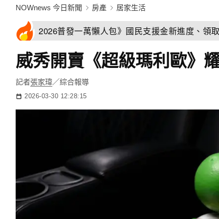
NOWnews 今日新聞
房產
居家生活
2026普發一萬懶人包》國民支援金新進度、領
威秀開賣《超級瑪利歐》
記者
張家瑋
／綜合報導
2026-03-30 12:28:15