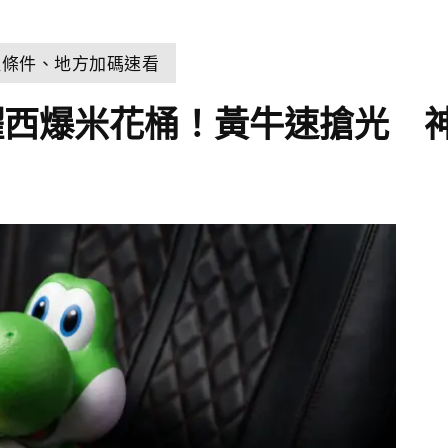
取條件、地方加碼速看
耀西爆米花桶！黃牛速搶光 