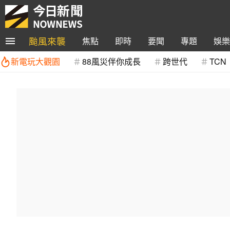
颱風來襲
焦點
即時
要聞
專題
娛樂
新電玩大觀園
88風災伴你成長
跨世代
TCN