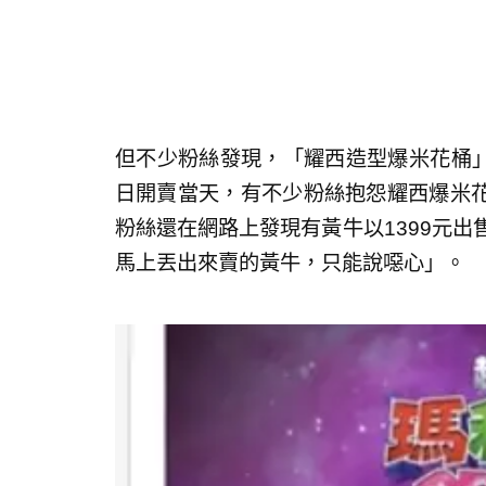
但不少粉絲發現，「耀西造型爆米花桶」
日開賣當天，有不少粉絲抱怨耀西爆米
粉絲還在網路上發現有黃牛以1399元出
馬上丟出來賣的黃牛，只能說噁心」。