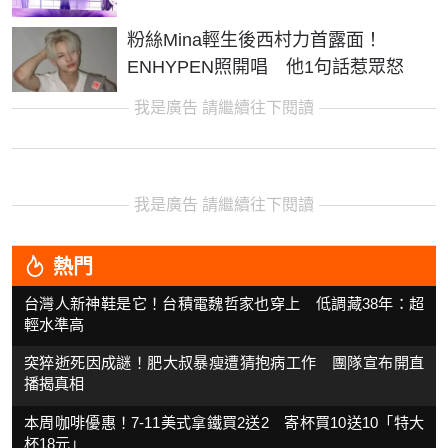
粉絲Mina輕生後西村力首露面！
ENHYPEN照開唱 他1句話惹眾怒
我是廣告 請繼續往下閱讀
我是廣告 請繼續往下閱讀
熱門
台灣人新神鞋是它！台積電魏哲家也穿上 低調藏38年：超
輕水準高
突猝逝死因成謎！肥大叔暴瘦遭猜抱病工作 團隊宣布開直
播揭真相
本周咖啡優惠！7-11美式拿鐵買2送2 寄杯買10送10「特大
杯18元」