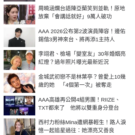
周曉涵爛台語陳亞蘭笑到並軌！原地
放棄「會講話就好」9萬人破功
AAA 2026公布第2波演員陣容！邊佑
錫偕3男神來台、將再添1主持人
李翊君、檢場「變室友」30年婚姻亮
紅燈？過年照片曝光最新近況
金城武初戀不是林葉亭？曾愛上10幾
歲的她 「4個第一次」被奪走
AAA高雄再公開4組男團！RIIZE、
TXT都來了 他將以雙重身分登台
西村力粉絲Mina遭網暴輕生！路人淚
憶一起追星過往：她漂亮又善良