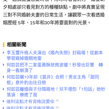
夕相處卻只看見對方的種種缺點。
劇中將真實呈現
三對不同婚齡夫妻的日常生活，
讓觀眾一次看透婚
姻歷經 5年、15年和30年將要面對的光景。
相關新聞
李玉璽升格人夫演出《婚內失戀》封箱場！從劇本
學習避掉婚姻地雷
何如芸把不二家蛋黃酥放微波爐！秒發出巨響 轉
身一看崩潰了
何如芸曬10年前《莫非》合照！男女主角「甜同
框」意外釣出往日戀
何如芸離婚與子分隔兩地！兒不埋怨「1句話」她秒
落淚：療癒了我