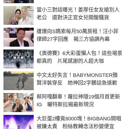
當小三對話曝光！姜厚任女友搶別人
老公 還對決正宮女兒開酸騷貨
遭爆向S媽索每月50萬房租！汪小菲
律師27字回應 揭三方協調內幕
《奧德賽》6大彩蛋懶人包！這些場景
都真的 片尾感謝的人超大咖
中文太好失言！BABYMONSTER雅
賢洋裝穿反 她神回2字髒話急道歉
蔡阿嘎翻車！蘿拉神隱19個月首更新
IG 曬特斯拉揭最新現況
大巨蛋2樓竟8000塊！BIGBANG開唱
被嫌太貴 粉絲教轉念法秒變便宜