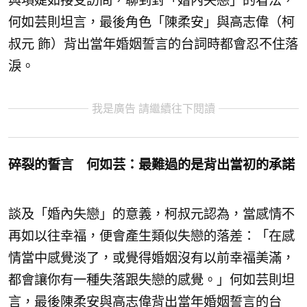
與項婕如接受訪問，聊到對「婚內失戀」的看法，
何如芸則坦言，最後角色「陳柔安」與⾼志偉（柯
叔元 飾）背出當年婚姻誓言的台詞時都會忍不住落
淚。
我是廣告 請繼續往下閱讀
碎裂的誓言
何如芸：最難過的是背出當初的承諾
談及「婚內失戀」的意義，柯叔元認為，當感情不
再如以往幸福，
便會產生類似失戀的落差：「在感
情當中感覺淡了，
或覺得婚姻沒有以前幸福美滿，
都會讓你有一種失落跟失戀的感覺。
」何如芸則坦
言，最後陳柔安與⾼志偉背出當年婚姻誓言的台