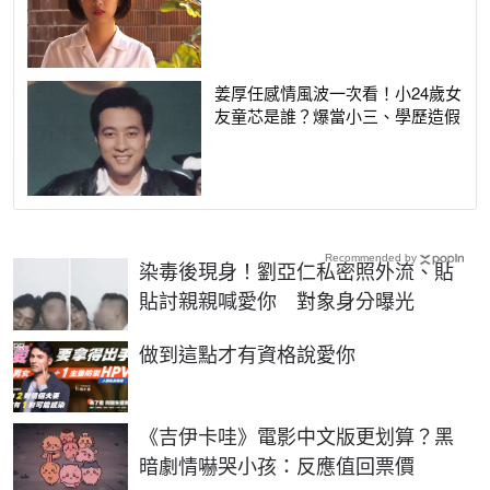
姜厚任感情風波一次看！小24歲女
友童芯是誰？爆當小三、學歷造假
Recommended by
染毒後現身！劉亞仁私密照外流、貼
貼討親親喊愛你 對象身分曝光
PR
做到這點才有資格說愛你
《吉伊卡哇》電影中文版更划算？黑
暗劇情嚇哭小孩：反應值回票價