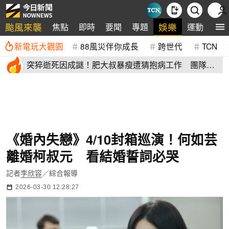
颱風來襲
娛樂
焦點
即時
要聞
專題
運動
全
新電玩大觀園
88風災伴你成長
跨世代
TCN
突猝逝死因成謎！肥大叔暴瘦遭猜抱病工作 團隊宣
布開直播揭真相
《婚內失戀》4/10封箱巡演！何如芸
離婚柯叔元 看結婚誓詞必哭
記者
李欣容
／綜合報導
2026-03-30 12:28:27