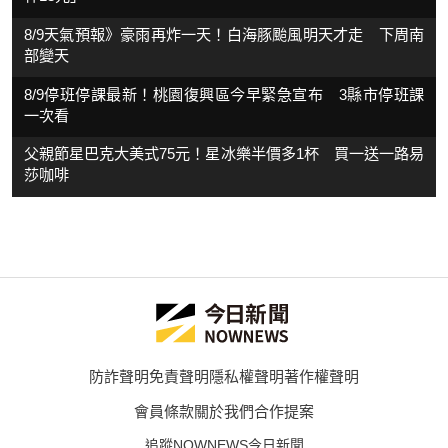
8/9天氣預報》豪雨再炸一天！白海豚颱風明天才走 下周南
部變天
8/9停班停課最新！桃園復興區今早緊急宣布 3縣市停班課
一次看
父親節星巴克大美式75元！星冰樂半價多1杯 買一送一路易
莎咖啡
防詐聲明
免責聲明
隱私權聲明
著作權聲明
會員條款
關於我們
合作提案
追蹤NOWNEWS今日新聞