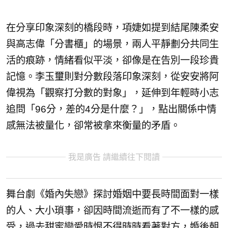
在分享印象深刻的橋段時，項婕如提到結尾陳柔安
與⾼志偉「
分書櫃」的場景，兩人平靜劃分共同生
活的痕跡，情緒看似平淡，
卻像是在告別一段珍貴
記憶。李玉璽則對分數段落印象深刻，
從安安將阿
偉視為「觀察打分數的對象」，延伸到年輕時小志
追問「
96分，差的4分是什麼？」，點出關係中情
感無法被量化，
卻常被拿來衡量的矛盾。
我是廣告 請繼續往下閱讀
舞台劇《婚內失戀》探討婚姻中要長時間面對一樣
的人、大小瑣事，
卻因時間流逝而有了不一樣的感
受，
過去甜蜜戀愛時恨不得時時看著對方，
婚後朝