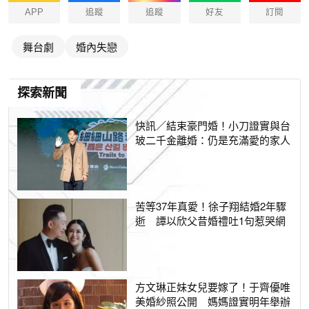
APP
追蹤
追蹤
好友
訂閱
舞台劇
婚內失戀
探索新聞
快訊／結束豪門婚！小刀證實與台
玻二千金離婚：仍是充滿愛的家人
苦等37年真愛！徐子翔結婚2年驟
逝 譚以欣父昔婚禮吐1句惹哭網
方文琳正妹女兒要嫁了！于齊優唯
美婚紗照公開 媽媽證實明年舉辦