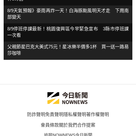
8/9天氣預報》豪雨再炸一天！白海豚颱風明天才走 下周南
部變天
8/9停班停課最新！桃園復興區今早緊急宣布 3縣市停班課
一次看
父親節星巴克大美式75元！星冰樂半價多1杯 買一送一路易
莎咖啡
防詐聲明
免責聲明
隱私權聲明
著作權聲明
會員條款
關於我們
合作提案
追蹤NOWNEWS今日新聞