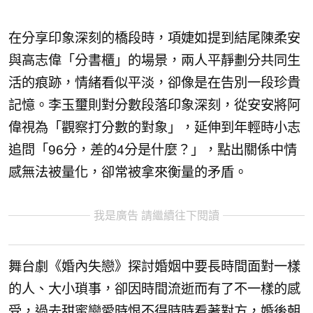
在分享印象深刻的橋段時，項婕如提到結尾陳柔安
與⾼志偉「
分書櫃」的場景，兩人平靜劃分共同生
活的痕跡，情緒看似平淡，
卻像是在告別一段珍貴
記憶。李玉璽則對分數段落印象深刻，
從安安將阿
偉視為「觀察打分數的對象」，延伸到年輕時小志
追問「
96分，差的4分是什麼？」，點出關係中情
感無法被量化，
卻常被拿來衡量的矛盾。
我是廣告 請繼續往下閱讀
舞台劇《婚內失戀》探討婚姻中要長時間面對一樣
的人、大小瑣事，
卻因時間流逝而有了不一樣的感
受，
過去甜蜜戀愛時恨不得時時看著對方，
婚後朝