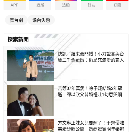
APP
追蹤
追蹤
好友
訂閱
舞台劇
婚內失戀
探索新聞
快訊／結束豪門婚！小刀證實與台
玻二千金離婚：仍是充滿愛的家人
苦等37年真愛！徐子翔結婚2年驟
逝 譚以欣父昔婚禮吐1句惹哭網
方文琳正妹女兒要嫁了！于齊優唯
美婚紗照公開 媽媽證實明年舉辦