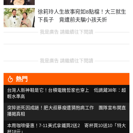
徐莉玲人生故事宛如8點檔！大三就生
下長子 竟遭前夫騙小孩夭折
我是廣告 請繼續往下閱讀
我是廣告 請繼續往下閱讀
熱門
台灣人新神鞋是它！台積電魏哲家也穿上 低調藏38年：超
輕水準高
突猝逝死因成謎！肥大叔暴瘦遭猜抱病工作 團隊宣布開直
播揭真相
本周咖啡優惠！7-11美式拿鐵買2送2 寄杯買10送10「特大
杯18元」