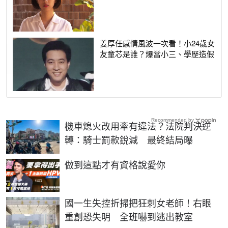
姜厚任感情風波一次看！小24歲女
友童芯是誰？爆當小三、學歷造假
Recommended by
機車熄火改用牽有違法？法院判決逆
轉：騎士罰款銳減 最終結局曝
PR
做到這點才有資格說愛你
國一生失控折掃把狂刺女老師！右眼
重創恐失明 全班嚇到逃出教室