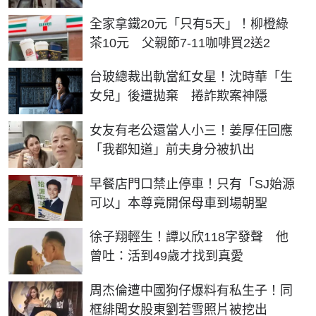
全家拿鐵20元「只有5天」！柳橙綠
茶10元 父親節7-11咖啡買2送2
台玻總裁出軌當紅女星！沈時華「生
女兒」後遭拋棄 捲詐欺案神隱
女友有老公還當人小三！姜厚任回應
「我都知道」前夫身分被扒出
早餐店門口禁止停車！只有「SJ始源
可以」本尊竟開保母車到場朝聖
徐子翔輕生！譚以欣118字發聲 他
曾吐：活到49歲才找到真愛
周杰倫遭中國狗仔爆料有私生子！同
框緋聞女股東劉若雪照片被挖出