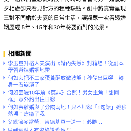
夕相處卻只看見對方的種種缺點。
劇中將真實呈現
三對不同婚齡夫妻的日常生活，
讓觀眾一次看透婚
姻歷經 5年、15年和30年將要面對的光景。
相關新聞
李玉璽升格人夫演出《婚內失戀》封箱場！從劇本
學習避掉婚姻地雷
何如芸把不二家蛋黃酥放微波爐！秒發出巨響 轉
身一看崩潰了
何如芸曬10年前《莫非》合照！男女主角「甜同
框」意外釣出往日戀
何如芸離婚與子分隔兩地！兒不埋怨「1句話」她秒
落淚：療癒了我