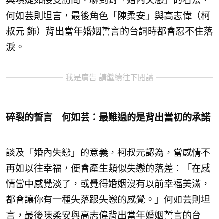
與項婕如接受訪問，聊到對「婚內失戀」的看法，
何如芸則坦言，最後角色「陳柔安」與⾼志偉（柯
叔元 飾）背出當年婚姻誓言的台詞時都會忍不住落
淚。
我是廣告 請繼續往下閱讀
碎裂的誓言
何如芸：最難過的是背出當初的承諾
談及「婚內失戀」的意義，柯叔元認為，當感情不
再如以往幸福，
便會產生類似失戀的落差：「在感
情當中感覺淡了，
或覺得婚姻沒有以前幸福美滿，
都會讓你有一種失落跟失戀的感覺。
」何如芸則坦
言，最後陳柔安與⾼志偉背出當年婚姻誓言的台