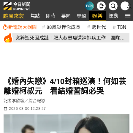
颱風來襲
娛樂
焦點
即時
要聞
專題
運動
全
新電玩大觀園
88風災伴你成長
跨世代
TCN
突猝逝死因成謎！肥大叔暴瘦遭猜抱病工作 團隊宣
布開直播揭真相
《婚內失戀》4/10封箱巡演！何如芸
離婚柯叔元 看結婚誓詞必哭
記者
李欣容
／綜合報導
2026-03-30 12:28:27