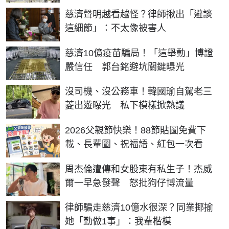
慈濟聲明越看越怪？律師揪出「避談
這細節」：不太像被害人
慈濟10億疫苗騙局！「這舉動」博證
嚴信任 郭台銘避坑關鍵曝光
沒司機、沒公務車！韓國瑜自駕老三
菱出遊曝光 私下模樣掀熱議
2026父親節快樂！88節貼圖免費下
載、長輩圖、祝福語、紅包一次看
周杰倫遭傳和女股東有私生子！杰威
爾一早急發聲 怒批狗仔博流量
律師騙走慈濟10億水很深？同業揶揄
她「勤做1事」：我輩楷模