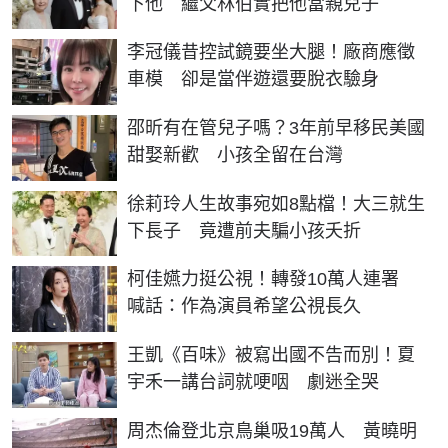
下他 繼父林伯實把他當親兒子
李冠儀昔控試鏡要坐大腿！廠商應徵
車模 卻是當伴遊還要脫衣驗身
邵昕有在管兒子嗎？3年前早移民美國
甜娶新歡 小孩全留在台灣
徐莉玲人生故事宛如8點檔！大三就生
下長子 竟遭前夫騙小孩夭折
柯佳嬿力挺公視！轉發10萬人連署
喊話：作為演員希望公視長久
王凱《百味》被寫出國不告而別！夏
宇禾一講台詞就哽咽 劇迷全哭
周杰倫登北京鳥巢吸19萬人 黃曉明