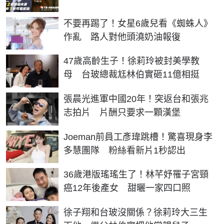
不要再踢了！女星6歲兒看《蜘蛛人》
作亂 路人對他頭澆奶油報復
47歲高齡生子！徐莉玲被封美學教
母 台玻總裁尪林伯實砸11億相挺
張晨光進軍中國20年！突返台和張兆
志拍片 片酬只要求一顆漢堡
Joeman前員工彥瑋跳槽！驚喜現身李
多慧團隊 粉絲看新片1秒認出
36歲港版瑤瑤生了！林芊妤罹子宮頸
癌12年後產女 甜曬一家四口照
徐子翔和台玻沒關係？徐莉玲大三生