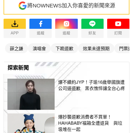
將NOWNEWS加入你喜愛的新聞來源
APP
追蹤
追蹤
好友
訂閱
薛之謙
演唱會
下跪道歉
效果未達預期
門票退
探索新聞
爆不續約JYP！子瑜16歲舉國旗遭
公司逼道歉 黑衣憔悴讓全台心疼
爆抄襲道歉消費者不買單！
HAHABABY福箱全遭退貨 與垃
圾堆在一起