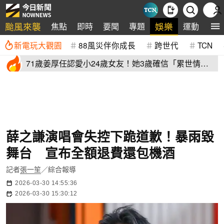
颱風來襲
娛樂
焦點
即時
要聞
專題
運動
全
新電玩大觀園
88風災伴你成長
跨世代
TCN
71歲姜厚任認愛小24歲女友！她3歲確信「累世情
緣」小一寫信示愛
薛之謙演唱會失控下跪道歉！暴雨毀
舞台 宣布全額退費還包機酒
記者
張一笙
／綜合報導
2026-03-30 14:55:36
2026-03-30 15:30:12