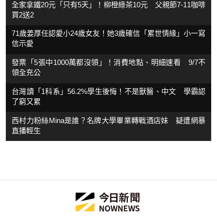
全家拿鐵20元「只有5天」！柳橙綠茶10元 父親節7-11咖啡
買2送2
71歲姜厚任認愛小24歲女友！她3歲確信「累世情緣」小一寫
信示愛
發票「5張中1000萬都沒領」！消費地點、明細速看 9/7不
領全充公
台灣讀「1科系」56.2%學生後悔！不是獸醫、中文 學霸認
了窮又累
西村力粉絲Mina是誰？名牌大學畢業轉戰酒店妹 疑遭網暴
直播輕生