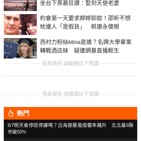
坐台下羨慕狂讚：娶到天使老婆
約會第一天要求婷婷卸妝！邵昕不想
枕邊人「是假貨」 蔡康永傻眼
西村力粉絲Mina是誰？名牌大學畢業
轉戰酒店妹 疑遭網暴直播輕生
我是廣告 請繼續往下閱讀
我是廣告 請繼續往下閱讀
熱門
8/7明天會停班停課嗎？白海豚暴風侵襲率飆升 北北基6縣
市破50%