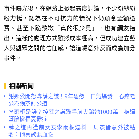
事件曝光後，在網路上掀起高度討論，不少粉絲紛
紛力挺，認為在不可抗力的情況下仍願意全額退
費、甚至下跪致歉「真的很少見」，也有網友指
出，這樣的處理方式雖然成本極高，但成功建立藝
人與觀眾之間的信任感，讓這場意外反而成為加分
事件。
相關新聞
謝娜公開怒轟薛之謙！9年恩怨一口氣爆發 心疼老
公為張杰討公道
李雨桐是誰？控薛之謙聯手前妻騙她1000萬 被逼
墮胎慘罹憂鬱症
薛之謙再遭前女友李雨桐爆料！周杰倫意外被點
名：他喜歡混血臉