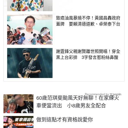
致癌油風暴燒不停！黃國昌轟政府
蓋牌 要賴清德道歉、卓榮泰下台
謝霆鋒父親謝賢離世照開唱！穿全
黑上台彩排 3字發言惹粉絲鼻酸
Recommended by
60歲范琪斐颱風天好無聊！在家練火
車便當流出 小8歲男友全配合
PR
做到這點才有資格說愛你