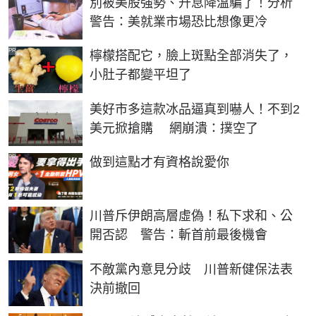
別被美股強勢、升息降溫騙了！分析
警告：美就業市場恐比想像更冷
PR
檸檬搭配它，臉上斑點全部消失了，
小肚子都變平坦了
美好市多這款冰品逼真到嚇人！不到2
美元掀搶購 網崩潰：撲空了
PR
做到這點才有資格說愛你
川普斥伊朗高層虛偽！私下求和、公
開否認 警告：斬首前最後機會
不敵黨內意見分歧 川普新健保法表
決前撤回