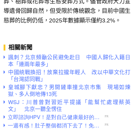
葬、樹葬或花葬等生態安葬方式。儘管政府大力宣
導遺骨回歸自然，但受限於傳統觀念，目前中國生
態葬的比例仍低，2025年數據顯示僅約3.2%。
相關新聞
諷刺？北京頻籲公民避免赴日 中國人歸化入籍日
本「連兩年最多」
中國統戰換招！放棄拉攏年輕人 改以中華文化打
「台灣認同戰」
皇城腳下獻忠？男開鏟車撞北京市集 現場如煉
獄、多人倒地傳13死
WSJ：川普曾對習近平提議「能幫忙處理蔡英
文」 北京一聽全愣住