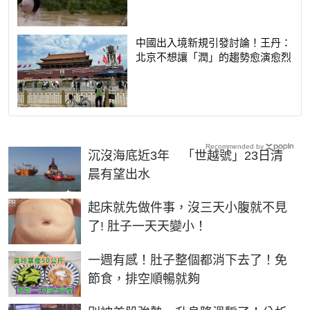
中國出入境新規引發討論！王丹：
北京不想讓「潤」的趨勢愈演愈烈
Recommended by
沉沒海底近3年 「世越號」23日清
晨有望出水
PR
起床就先做件事，沒三天小腹就不見
了! 肚子一天天變小！
PR
一週有感！肚子整個都消下去了！免
節食，排空順暢就夠