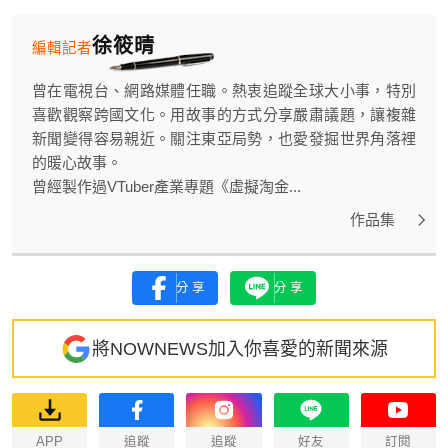
徐筱晴
編輯記者
曾在電視台、網路媒體任職。熱衷追蹤全球大小事，特別
喜歡觀察跨國文化。用故事的方式分享嚴肅議題，讓複雜
新聞變得容易親近。關注東亞局勢，也愛發掘世界角落裡
的暖心故事。
曾經製作過VTuber產業專題《虛擬淘金...
作品集
分享
分享
將NOWNEWS加入你喜愛的新聞來源
APP
追蹤
追蹤
好友
訂閱