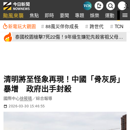
颱風來襲
全
焦點
即時
要聞
專題
娛樂
運動
新電玩大觀園
88風災伴你成長
跨世代
TCN
泰國校園槍擊7死22傷！9年級生嫌犯先殺害祖父母再
血洗校園
清明將至怪象再現！中國「骨灰房」
暴增 政府出手封殺
國際中心
徐筱晴
／綜合報導
2026-03-30 15:46:55