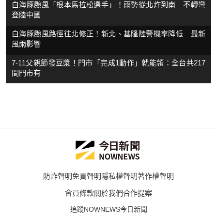
白海豚颱風「根本馬拉松選手」！雨勢從北炸到南 不轉彎
登陸中國
白海豚颱風路徑往北修正！新北、基隆陸警機率降低 最新
風雨影響
7-11父親節發豆漿！門市「完成1動作」就能領：全台共217
間門市有
防詐聲明
免責聲明
隱私權聲明
著作權聲明
會員條款
關於我們
合作提案
追蹤NOWNEWS今日新聞