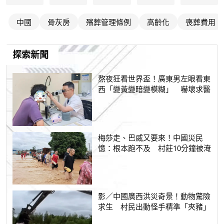
中國
骨灰房
殯葬管理條例
高齡化
喪葬費用
探索新聞
熬夜狂看世界盃！廣東男左眼看東
西「變黃變暗變模糊」 嚇壞求醫
梅莎走、巴威又要來！中國災民
憶：根本跑不及 村莊10分鐘被淹
影／中國廣西洪災奇景！動物驚險
求生 村民出動怪手精準「夾豬」