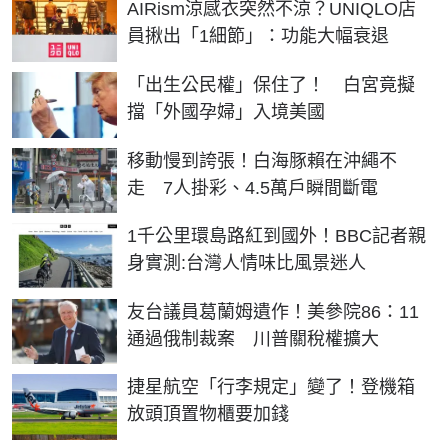
AIRism涼感衣突然不涼？UNIQLO店
員揪出「1細節」：功能大幅衰退
「出生公民權」保住了！ 白宮竟擬
擋「外國孕婦」入境美國
移動慢到誇張！白海豚賴在沖繩不
走 7人掛彩、4.5萬戶瞬間斷電
1千公里環島路紅到國外！BBC記者親
身實測:台灣人情味比風景迷人
友台議員葛蘭姆遺作！美參院86：11
通過俄制裁案 川普關稅權擴大
捷星航空「行李規定」變了！登機箱
放頭頂置物櫃要加錢