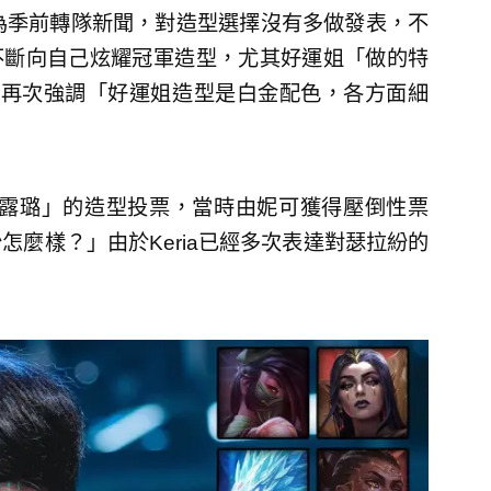
i因為季前轉隊新聞，對造型選擇沒有多做發表，不
usi不斷向自己炫耀冠軍造型，尤其好運姐「做的特
，還再次強調「好運姐造型是白金配色，各方面細
及「露璐」的造型投票，當時由妮可獲得壓倒性票
紛怎麼樣？」由於Keria已經多次表達對瑟拉紛的