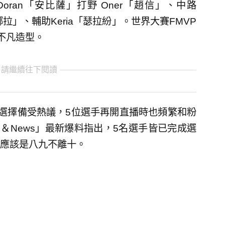
ran「安比薩」打野 Oner「趙信」、中路
尤娜拉」、輔助Keria「瑟拉紛」。世界大賽FMVP
爵不凡造型。
 請繼續往下閱讀
的選擇備受熱議，5位選手再開直播時也頻繁和粉
 Leaks＆News」最新爆料指出，5名選手皆已完成選
應該是八九不離十。