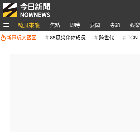
颱風來襲
焦點
即時
要聞
專題
娛樂
新電玩大觀園
88風災伴你成長
跨世代
TCN