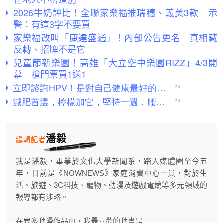
2026牛奶評比！全聯家樂福推瑞穗、義美3款 示
警：有這3字不要買
家樂福改叫「康達盛通」！內部公告更名 真相藏
反轉、招牌不是它
兒童節新樂園！高雄「大立空中樂園RIZZ」4/3開
幕 搶門票買1送1
潘毅
編輯記者
我是潘毅，畢業於文化大學新聞系，踏入媒體圈至今五
年，目前是《NOWNEWS》家庭消費中心一員，對於生
活、旅遊、3C科技、寵物、動漫及遊戲電競等多元領域的
報導都有涉略。
在眾多動漫作品中，我最喜歡的動畫是...