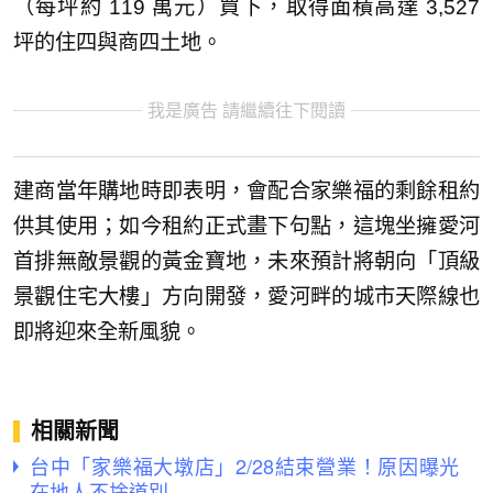
（每坪約 119 萬元）買下，取得面積高達 3,527
坪的住四與商四土地。
我是廣告 請繼續往下閱讀
建商當年購地時即表明，會配合家樂福的剩餘租約
供其使用；如今租約正式畫下句點，這塊坐擁愛河
首排無敵景觀的黃金寶地，未來預計將朝向「頂級
景觀住宅大樓」方向開發，愛河畔的城市天際線也
即將迎來全新風貌。
相關新聞
台中「家樂福大墩店」2/28結束營業！原因曝光
在地人不捨道別