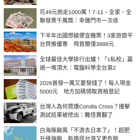
花49元抱走1000萬！7-11、全家、全
聯發票千萬獎：幸運門市一次收
下半年出國想搶便宜機票！3家旅遊平
台齊推優惠 飛首爾僅3888元
全球最佳大學排行出爐！「1私校」贏
過一堆頂大：電腦科學全台第2
2026普發一萬又要發錢了！每人現金
5000元 地方加碼領取資格登記
台灣人為何買爆Corolla Cross？撞擊
測試結果被挖出：難怪賣翻了
白海豚颱風「不游去日本了」！超肥
升級強颱 新路徑台灣又更危險