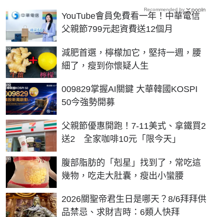
Recommended by
YouTube會員免費看一年！中華電信
父親節799元起資費送12個月
PR
減肥首選，檸檬加它，堅持一週，腰
細了，瘦到你懷疑人生
PR
009829掌握AI關鍵 大華韓國KOSPI
50今強勢開募
父親節優惠開跑！7-11美式、拿鐵買2
送2 全家咖啡10元「限今天」
PR
腹部脂肪的「剋星」找到了，常吃這
幾物，吃走大肚囊，瘦出小蠻腰
2026關聖帝君生日是哪天？8/6拜拜供
品禁忌、求財吉時：6類人快拜