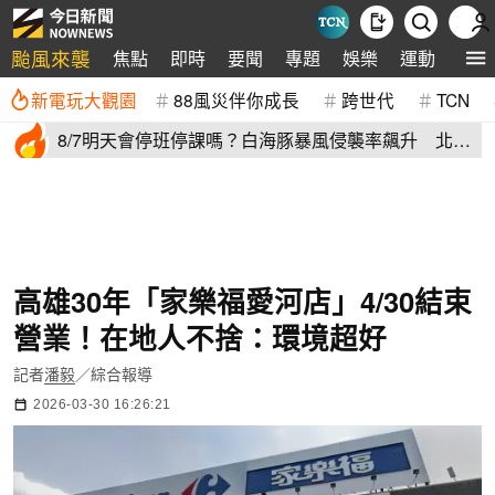
颱風來襲
焦點
即時
要聞
專題
娛樂
運動
全球
新電玩大觀園
88風災伴你成長
跨世代
TCN
8/7明天會停班停課嗎？白海豚暴風侵襲率飆升 北北
基6縣市破50%
高雄30年「家樂福愛河店」4/30結束
營業！在地人不捨：環境超好
記者
潘毅
／綜合報導
2026-03-30 16:26:21