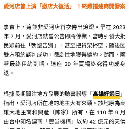
愛河店曾上演「撤店大復活」 ！終難擋建商開發案
事實上，這並非愛河店首次傳出熄燈。早在 2023
年 2 月，愛河店就曾公告即將停業，當時引發大批
民眾前往「朝聖告別」，甚至把貨架掃空；隨後因
雙方租約談判成功，戲劇性地獲得續約。然而，隨
著最終租約到期，這座 30 年賣場終究得功成身
退。
根據長期關注地方發展的臉書粉專「
高雄好過日
」
指出，愛河店所在地的地主大有來頭。該地原為高
雄大地主南和興產（陳家）所有，在 110 年 9 月
由台中知名建商「豐邑機構」以約 42 億元的天價