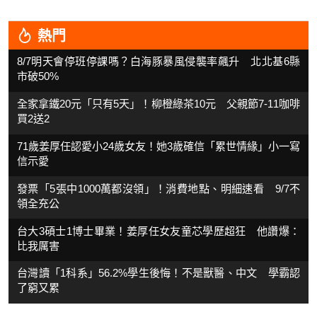
熱門
8/7明天會停班停課嗎？白海豚暴風侵襲率飆升 北北基6縣
市破50%
全家拿鐵20元「只有5天」！柳橙綠茶10元 父親節7-11咖啡
買2送2
71歲姜厚任認愛小24歲女友！她3歲確信「累世情緣」小一寫
信示愛
發票「5張中1000萬都沒領」！消費地點、明細速看 9/7不
領全充公
台大3碩士1博士畢業！姜厚任女友童芯學歷超狂 他讚爆：
比我厲害
台灣讀「1科系」56.2%學生後悔！不是獸醫、中文 學霸認
了窮又累