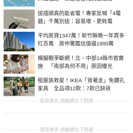
拔插頭真的能省電！專家反喊「4電
器」千萬別拔：容易壞、更耗電
平均房貸1347萬！新竹縣晚一年買多
扛百萬 房仲驚鑑估值逼1900萬
模擬戰爭斷網！北、中部14縣市首實
施 「南部為何不用」原因曝光
租屋族救星！IKEA「背著走」免鑽孔
家具 全品項12款：7款已缺貨
我是廣告 請繼續往下閱讀
我是廣告 請繼續往下閱讀