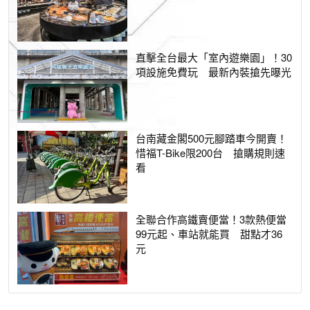
直擊全台最大「室內遊樂園」！30
項設施免費玩 最新內裝搶先曝光
台南藏金閣500元腳踏車今開賣！
惜福T-Bike限200台 搶購規則速
看
全聯合作高鐵賣便當！3款熱便當
99元起、車站就能買 甜點才36
元