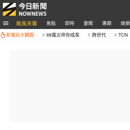
颱風來襲
焦點
即時
要聞
專題
娛樂
新電玩大觀園
88風災伴你成長
跨世代
TCN