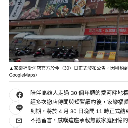
▲家樂福愛河店官方於今（30）日正式發布公告，因租約到期，
GoogleMaps）
陪伴高雄人走過 30 個年頭的愛河畔
經多次撤店傳聞與短暫續約後，家樂福愛
到期，將於 4 月 30 日晚間 11 時
不捨留言，感嘆這座承載無數家庭回憶的