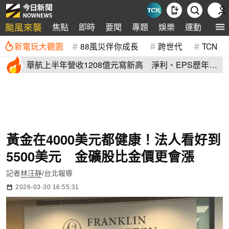
颱風來襲
焦點
即時
要聞
專題
娛樂
運動
全球
新電玩大觀園
88風災伴你成長
跨世代
TCN
華航上半年營收1208億元寫新高 淨利、EPS歷年次
高
黃金在4000美元都健康！法人看好到
5500美元 金礦股比金價更會漲
記者
林汪靜
/台北報導
2026-03-30 16:55:31