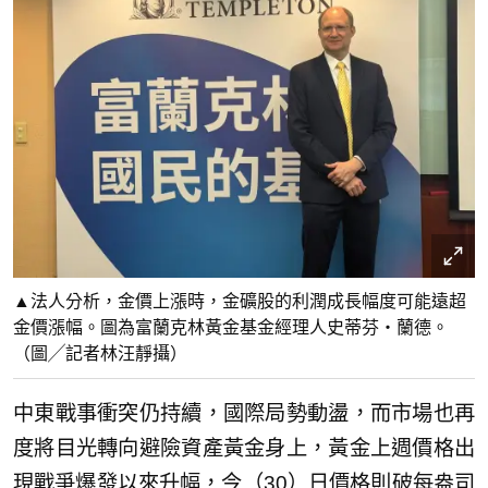
▲法人分析，金價上漲時，金礦股的利潤成長幅度可能遠超
金價漲幅。圖為富蘭克林黃金基金經理人史蒂芬‧蘭德。
（圖╱記者林汪靜攝）
中東戰事衝突仍持續，國際局勢動盪，而市場也再
度將目光轉向避險資產黃金身上，黃金上週價格出
現戰爭爆發以來升幅，今（30）日價格則破每盎司