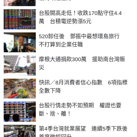
台股開高走低！收跌170點守住4.4
萬 台積電逆勢漲5元
520卸任後 鄧振中最想環島旅行
不打算到企業任職
摩根大通捐款300萬 援助南台灣賑
災
快訊／8月消費者信心指數 6項指標
全數下降
台股行情走勢不如預期 權證也要
斷、捨、離！
第4季台灣就業展望 連續5季下跌後