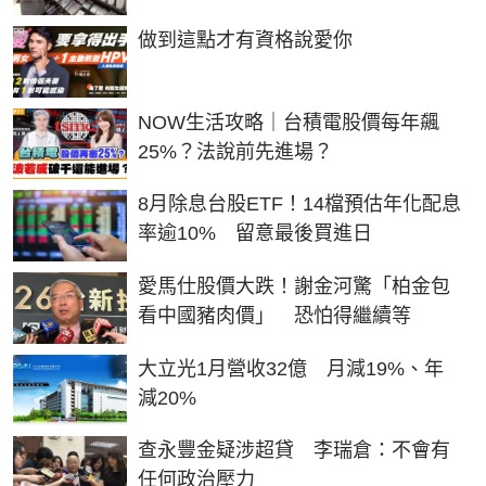
PR
做到這點才有資格說愛你
NOW生活攻略｜台積電股價每年飆
25%？法說前先進場？
8月除息台股ETF！14檔預估年化配息
率逾10% 留意最後買進日
愛馬仕股價大跌！謝金河驚「柏金包
看中國豬肉價」 恐怕得繼續等
大立光1月營收32億 月減19%、年
減20%
查永豐金疑涉超貸 李瑞倉：不會有
任何政治壓力