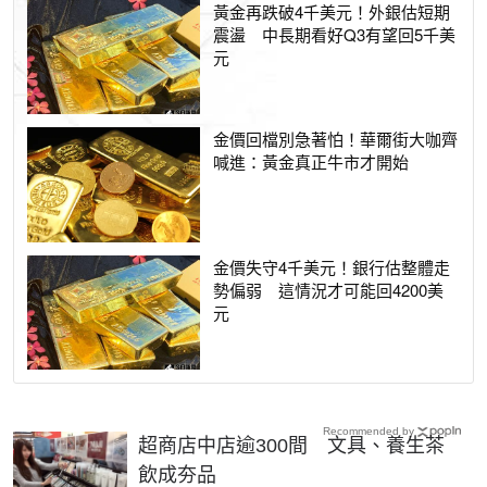
黃金再跌破4千美元！外銀估短期
震盪 中長期看好Q3有望回5千美
元
金價回檔別急著怕！華爾街大咖齊
喊進：黃金真正牛市才開始
金價失守4千美元！銀行估整體走
勢偏弱 這情況才可能回4200美
元
Recommended by
超商店中店逾300間 文具、養生茶
飲成夯品