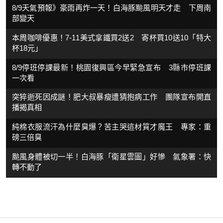
8/9天氣預報》豪雨再炸一天！白海豚颱風明天才走 下周南
部變天
本周咖啡優惠！7-11美式拿鐵買2送2 寄杯買10送10「特大
杯18元」
8/9停班停課最新！桃園復興區今早緊急宣布 3縣市停班課
一次看
突猝逝死因成謎！肥大叔暴瘦遭猜抱病工作 團隊宣布開直
播揭真相
純棉衣服流汗為什麼臭爆？苦主哭這材質才魔王 專家：重
磅三倍臭
颱風身體被切一半！白海豚「衛星雲圖」好慘 氣象署：快
轉不動了