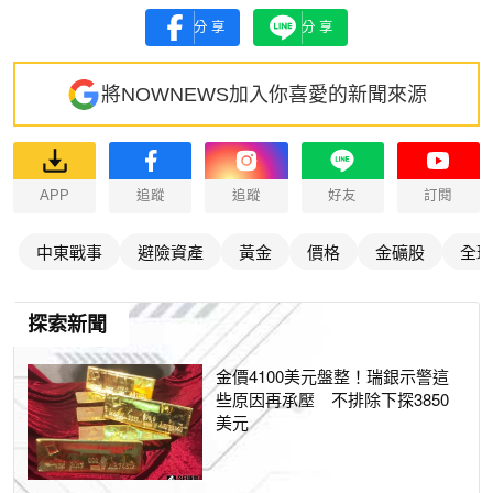
分享
分享
將NOWNEWS加入你喜愛的新聞來源
APP
追蹤
追蹤
好友
訂閱
中東戰事
避險資產
黃金
價格
金礦股
全球
探索新聞
金價4100美元盤整！瑞銀示警這
些原因再承壓 不排除下探3850
美元