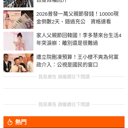
首度微幅回升
2026普發一萬父親節發錢！10000現
金倒數2天、錯過充公 資格速看
家人父親節回韓國！李多慧來台生活4
年突淚崩：離別還是很難過
遭立院刪凍預算！王小棣不爽為何黨
政介入：公視是國民的窗口
我是廣告 請繼續往下閱讀
我是廣告 請繼續往下閱讀
熱門