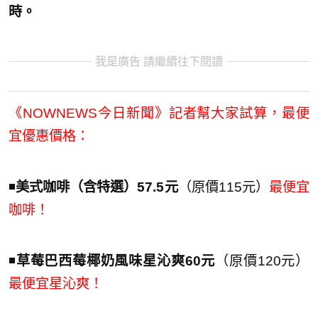
時。
我是廣告 請繼續往下閱讀
《NOWNEWS今日新聞》記者幫大家試算，最便
宜優惠價格：
◾️
美式咖啡（含特選）57.5元
（原價115元）
最便宜
咖啡！
◾️
草莓巴西莓椰奶風味星沁爽60元
（原價120元）
最便宜星沁爽！