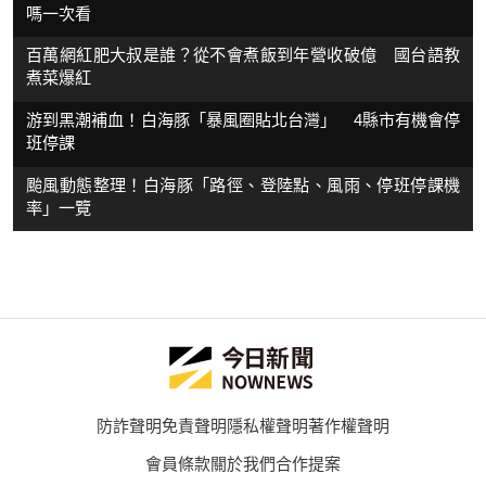
嗎一次看
百萬網紅肥大叔是誰？從不會煮飯到年營收破億 國台語教
煮菜爆紅
游到黑潮補血！白海豚「暴風圈貼北台灣」 4縣市有機會停
班停課
颱風動態整理！白海豚「路徑、登陸點、風雨、停班停課機
率」一覽
防詐聲明
免責聲明
隱私權聲明
著作權聲明
會員條款
關於我們
合作提案