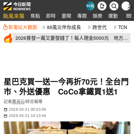
颱風來襲
焦點
即時
要聞
專題
娛樂
運動
全球
新電玩大觀園
88風災伴你成長
跨世代
TCN
2026普發一萬又要發錢了！每人現金5000元 地方加
碼領取資格登記
星巴克買一送一今再折70元！全台門
市、外送優惠 CoCo拿鐵買1送1
記者
蕭涵云
/綜合報導
2026-03-31 00:03:00
2026-03-31 14:10:44