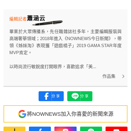
蕭涵云
編輯記者
畢業於大眾傳播系，先任職雜誌社多年，主要編輯服裝與
高端奢華領域；2018年進入《NOWNEWS今日新聞》，帶
領《姊妹淘》表現獲「遊戲橘子」2019 GAMA STAR年度
MVP肯定。
以時尚流行敏銳度打開眼界，喜歡追求「美...
作品集
分享
分享
將NOWNEWS加入你喜愛的新聞來源