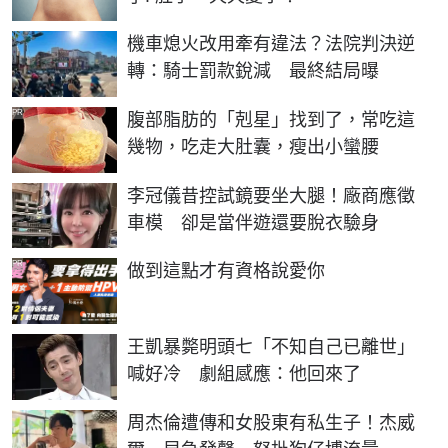
機車熄火改用牽有違法？法院判決逆
轉：騎士罰款銳減 最終結局曝
PR
腹部脂肪的「剋星」找到了，常吃這
幾物，吃走大肚囊，瘦出小蠻腰
李冠儀昔控試鏡要坐大腿！廠商應徵
車模 卻是當伴遊還要脫衣驗身
PR
做到這點才有資格說愛你
王凱暴斃明頭七「不知自己已離世」
喊好冷 劇組感應：他回來了
周杰倫遭傳和女股東有私生子！杰威