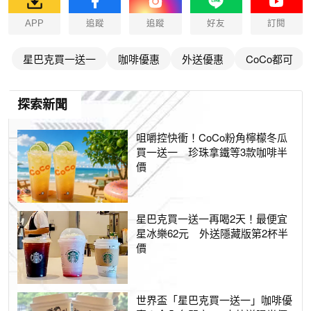
APP
追蹤
追蹤
好友
訂閱
星巴克買一送一
咖啡優惠
外送優惠
CoCo都可
探索新聞
咀嚼控快衝！CoCo粉角檸檬冬瓜
買一送一 珍珠拿鐵等3款咖啡半
價
星巴克買一送一再喝2天！最便宜
星冰樂62元 外送隱藏版第2杯半
價
世界盃「星巴克買一送一」咖啡優