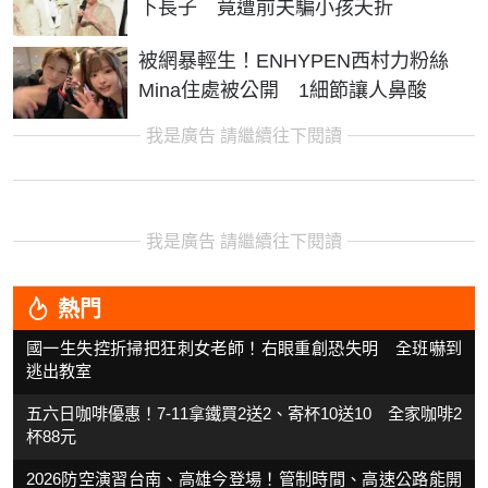
下長子 竟遭前夫騙小孩夭折
被網暴輕生！ENHYPEN西村力粉絲
Mina住處被公開 1細節讓人鼻酸
我是廣告 請繼續往下閱讀
我是廣告 請繼續往下閱讀
熱門
國一生失控折掃把狂刺女老師！右眼重創恐失明 全班嚇到
逃出教室
五六日咖啡優惠！7-11拿鐵買2送2、寄杯10送10 全家咖啡2
杯88元
2026防空演習台南、高雄今登場！管制時間、高速公路能開