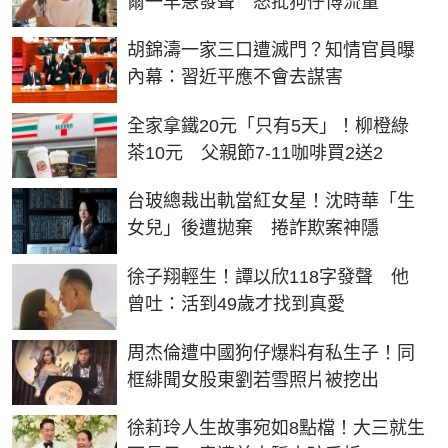
爾一早急發聲 怒批狗仔博流量
胡錦濤一家三口遭滅門？知情官員曝
內幕：習近平應不會去謀害
全家拿鐵20元「只有5天」！柳橙綠
茶10元 父親節7-11咖啡買2送2
台玻總裁出軌當紅女星！沈時華「生
女兒」後遭拋棄 捲詐欺案神隱
徐子翔輕生！譚以欣118字發聲 他
曾吐：活到49歲才找到真愛
周杰倫遭中國狗仔爆料有私生子！同
框緋聞女股東劉若雪照片被挖出
徐莉玲人生故事宛如8點檔！大三就生