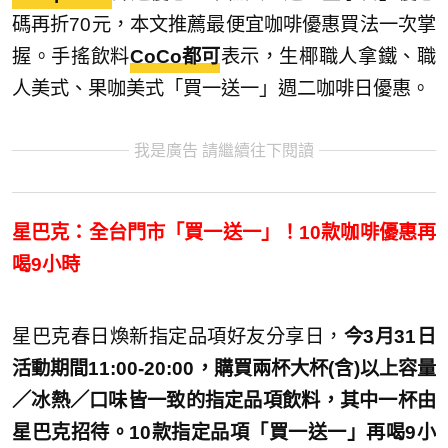
碼再折70元，本文推薦最便宜咖啡優惠買法一次掌
握。手搖飲料
CoCo都可
表示，生椰職人拿鐵、職
人美式、果咖美式「買一送一」週二咖啡日優惠。
我是廣告 請繼續往下閱讀
星巴克：全台門市「買一送一」！10款咖啡優惠再
喝9小時
星巴克春日煥新指定品項好友分享日，
今3月31日
活動期間11:00-20:00，
購買兩杯大杯(含)以上容量
／冰熱／口味皆一致的指定品項飲料，其中一杯由
星巴克招待。10款指定品項「買一送一」再喝9小