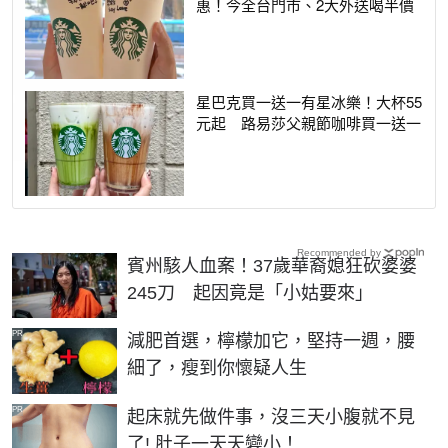
惠！今全台門市、2大外送喝半價
星巴克買一送一有星冰樂！大杯55
元起 路易莎父親節咖啡買一送一
Recommended by
賓州駭人血案！37歲華裔媳狂砍婆婆
245刀 起因竟是「小姑要來」
PR
減肥首選，檸檬加它，堅持一週，腰
細了，瘦到你懷疑人生
PR
起床就先做件事，沒三天小腹就不見
了! 肚子一天天變小！