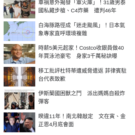
車禍意外揭發「軍火庫」！31歲男泰
國私藏步槍、C4炸藥 遭判46年
白海豚路徑成「迷走颱風」！日本氣
象專家直呼環境複雜
時薪5美元起家！Costco收銀員做40
年買泳池豪宅 身家3千萬秘訣曝
移工批評杜特蒂遭威脅遣返 菲律賓駐
台代表致歉
伊斯蘭國困獸之鬥 派出媽媽自殺炸
彈客
睽違11年！南北韓敲定 文在寅、金
正恩4月底會面