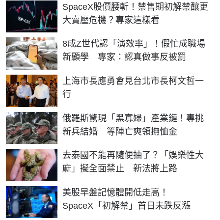
SpaceX股價腰斬！禁售期初解禁釀更
大賣壓危機？專家這樣看
8成Z世代認「演效率」！假忙成職場
新顯學 專家：認真做事反被罰
上海市長應勇會見台北市長柯文哲一
行
俄羅斯驚現「黑寡婦」產業鏈！專挑
新兵結婚 等陣亡爽領撫恤金
去泰國不能再隨便抽了？「娛樂性大
麻」擬全面禁止 新法將上路
美股早盤記憶體開低走高！
SpaceX「初解禁」首日未跌反漲