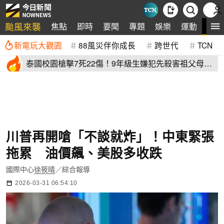
颱風來襲
全
焦點
即時
要聞
專題
娛樂
運動
新電玩大觀園
88風災伴你成長
跨世代
TCN
泰國校園槍擊7死22傷！9年級生嫌犯先殺害祖父母再
血洗校園
川普再開嗆「不談就炸」！中東緊張
拖累 油價飆、美股多收跌
國際中心
徐筱晴
／綜合報導
2026-03-31 06:54:10