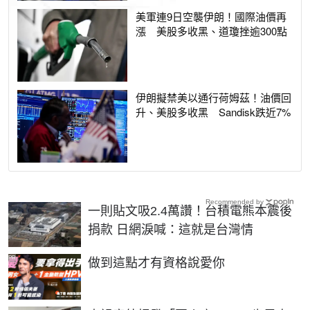
美軍連9日空襲伊朗！國際油價再
漲 美股多收黑、道瓊挫逾300點
伊朗擬禁美以通行荷姆茲！油價回
升、美股多收黑 Sandisk跌近7%
Recommended by
一則貼文吸2.4萬讚！台積電熊本震後
捐款 日網淚喊：這就是台灣情
PR
做到這點才有資格說愛你