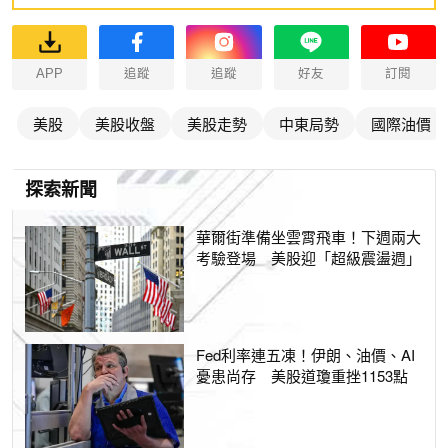
APP
追蹤
追蹤
好友
訂閱
美股
美股收盤
美股走勢
中東局勢
國際油價
探索新聞
華爾街準備坐雲霄飛車！下週兩大
考驗登場 美股迎「超級震盪週」
Fed利率連五凍！伊朗、油價、AI
憂患尚存 美股道瓊重挫1153點