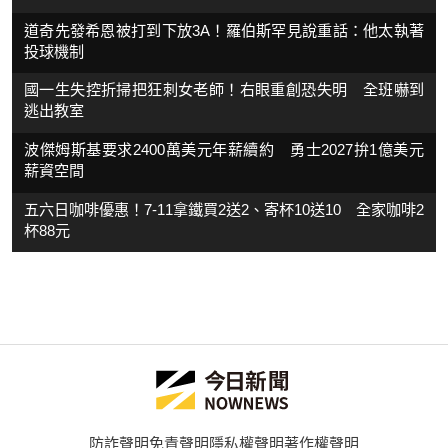
道奇先發希恩被打到下放3A！羅伯斯罕見說重話：他太執著
投球機制
國一生失控折掃把狂刺女老師！右眼重創恐失明 全班嚇到
逃出教室
波傑姆斯基要求2400萬美元年薪續約 勇士2027拚1億美元
薪資空間
五六日咖啡優惠！7-11拿鐵買2送2、寄杯10送10 全家咖啡2
杯88元
防詐聲明
免責聲明
隱私權聲明
著作權聲明