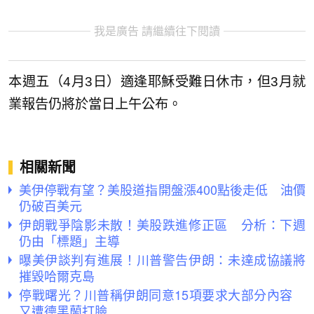
我是廣告 請繼續往下閱讀
本週五（4月3日）適逢耶穌受難日休市，但3月就
業報告仍將於當日上午公布。
相關新聞
美伊停戰有望？美股道指開盤漲400點後走低 油價
仍破百美元
伊朗戰爭陰影未散！美股跌進修正區 分析：下週
仍由「標題」主導
曝美伊談判有進展！川普警告伊朗：未達成協議將
摧毀哈爾克島
停戰曙光？川普稱伊朗同意15項要求大部分內容
又遭德黑蘭打臉