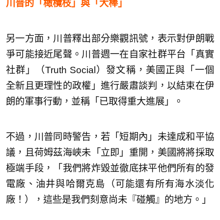
川普的「橄欖枝」與「大棒」
另一方面，川普釋出部分樂觀訊號，表示對伊朗戰
爭可能接近尾聲。川普週一在自家社群平台「真實
社群」（Truth Social）發文稱，美國正與「一個
全新且更理性的政權」進行嚴肅談判，以結束在伊
朗的軍事行動，並稱「已取得重大進展」。
不過，川普同時警告，若「短期內」未達成和平協
議，且荷姆茲海峽未「立即」重開，美國將將採取
極端手段，「我們將炸毀並徹底抹平他們所有的發
電廠、油井與哈爾克島（可能還有所有海水淡化
廠！），這些是我們刻意尚未『碰觸』的地方。」