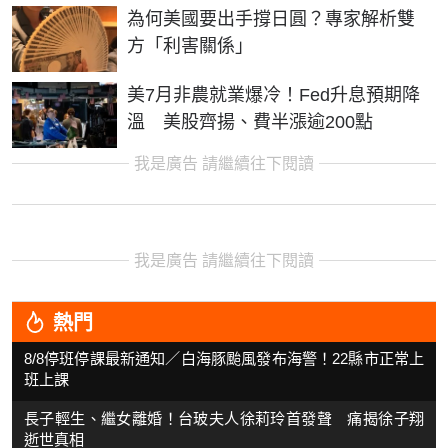
為何美國要出手撐日圓？專家解析雙
方「利害關係」
美7月非農就業爆冷！Fed升息預期降
溫 美股齊揚、費半漲逾200點
我是廣告 請繼續往下閱讀
我是廣告 請繼續往下閱讀
熱門
8/8停班停課最新通知／白海豚颱風發布海警！22縣市正常上
班上課
長子輕生、繼女離婚！台玻夫人徐莉玲首發聲 痛揭徐子翔
逝世真相