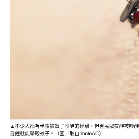
▲不少人都有半夜被蚊子吵醒的經驗，但有民眾提醒被吵醒
分鐘就能擊殺蚊子。（圖／取自photoAC）