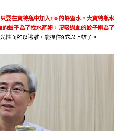
只要在寶特瓶中加入1%的蜂蜜水，大寶特瓶水
，吸過血的蚊子為了找水產卵，沒吸過血的蚊子則為了
光性而難以逃離，能抓住9成以上蚊子。