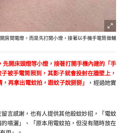
開房間電燈，而是先打開小燈，接著以手機手電筒做輔
，先開床頭燈等小燈，接著打開手機內建的「手
蚊子被手電筒照到，其影子就會投射在牆壁上，
睛，再拿出電蚊拍，跟蚊子說掰掰」
，經過她實
友留言感謝，也有人提供其他殺蚊妙招，「電蚊
精的噴灑」、「原本用電蚊拍，但沒有隨時放在
有用」。