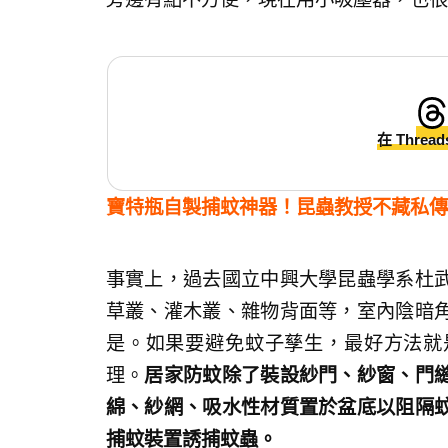
在 Threa
寶特瓶自製捕蚊神器！昆蟲教授不藏私傳
事實上，過去國立中興大學昆蟲學系杜
草叢、灌木叢、雜物背面等，室內陰暗
是。如果要避免蚊子孳生，最好方法就
理。
居家防蚊除了裝設紗門、紗窗、門
綿、紗網、吸水性材質置於盆底以阻隔
捕蚊裝置誘捕蚊蟲。