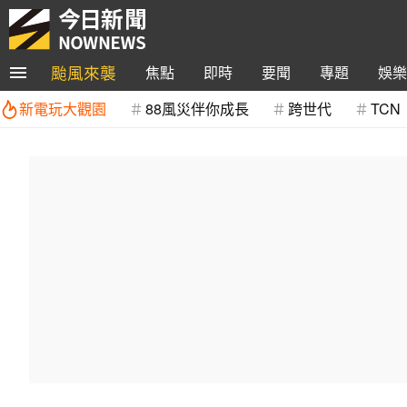
颱風來襲
焦點
即時
要聞
專題
娛樂
新電玩大觀園
88風災伴你成長
跨世代
TCN