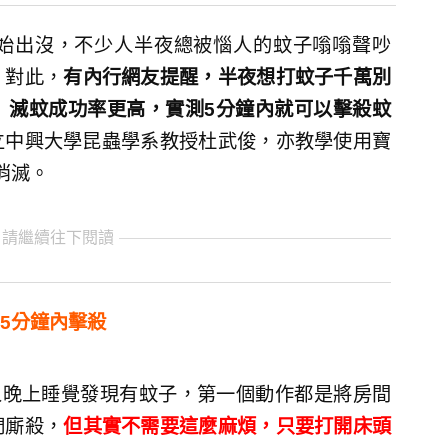
始出沒，不少人半夜總被惱人的蚊子嗡嗡聲吵
。對此，
有內行網友提醒，半夜想打蚊子千萬別
」滅蚊成功率更高，實測5分鐘內就可以擊殺蚊
立中興大學昆蟲學系教授杜武俊，亦教學使用寶
消滅。
 請繼續往下閱讀
5分鐘內擊殺
少人晚上睡覺發現有蚊子，第一個動作都是將房間
們廝殺，
但其實不需要這麼麻煩，只要打開床頭