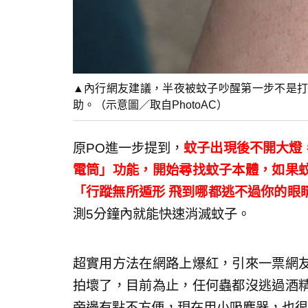
▲內行網友建議，半夜被蚊子吵醒第一步不是打
助。（示意圖／取自PhotoAC）
原PO進一步提到，
蚊子出現後不開大燈
電筒」功能，開始尋找蚊子本體，如果
「行蹤無所遁形 飛到哪都逃不過你的眼
測5分鐘內就能快速消滅蚊子。
超實用方法在網路上爆紅，引來一票網
拍壞了，目前為止，任何蟲都沒逃過酒
旁邊有點不方便，現在用小吸塵器，也很