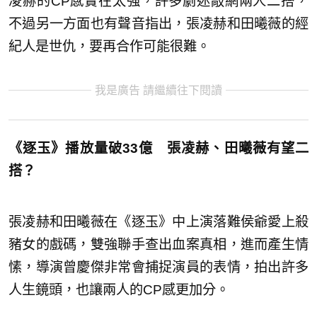
凌赫的CP感實在太強，許多劇迷敲網兩人二搭，
不過另一方面也有聲音指出，張凌赫和田曦薇的經
紀人是世仇，要再合作可能很難。
我是廣告 請繼續往下閱讀
《逐玉》播放量破33億 張凌赫、田曦薇有望二
搭？
張凌赫和田曦薇在《逐玉》中上演落難侯爺愛上殺
豬女的戲碼，雙強聯手查出血案真相，進而產生情
愫，導演曾慶傑非常會捕捉演員的表情，拍出許多
人生鏡頭，也讓兩人的CP感更加分。