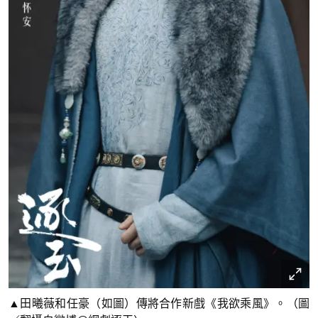
▲田曦薇和任豪（如圖）傳將合作新戲《我欲乘風》。（圖