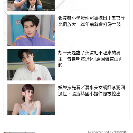
張凌赫小學證件照被挖出！五官等
比例放大 20年前就會打爵士鼓
胡一天是誰？永遠紅不起來的男
主 昔自嘲該退休1原因難東山再
起
娛樂搶先看／潛水美女網紅李潤潤
過世、張凌赫國小證件照被挖出
Recommended by