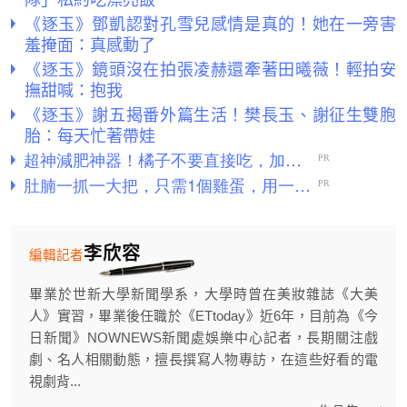
《逐玉》鄧凱認對孔雪兒感情是真的！她在一旁害
羞掩面：真感動了
《逐玉》鏡頭沒在拍張凌赫還牽著田曦薇！輕拍安
撫甜喊：抱我
《逐玉》謝五揭番外篇生活！樊長玉、謝征生雙胞
胎：每天忙著帶娃
李欣容
編輯記者
畢業於世新大學新聞學系，大學時曾在美妝雜誌《大美
人》實習，畢業後任職於《ETtoday》近6年，目前為《今
日新聞》NOWNEWS新聞處娛樂中心記者，長期關注戲
劇、名人相關動態，擅長撰寫人物專訪，在這些好看的電
視劇背...