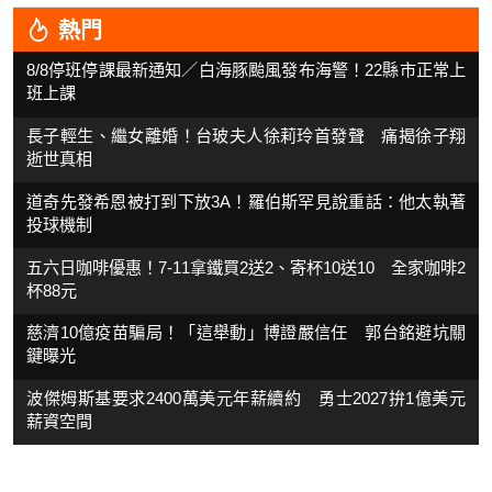
熱門
8/8停班停課最新通知／白海豚颱風發布海警！22縣市正常上
班上課
長子輕生、繼女離婚！台玻夫人徐莉玲首發聲 痛揭徐子翔
逝世真相
道奇先發希恩被打到下放3A！羅伯斯罕見說重話：他太執著
投球機制
五六日咖啡優惠！7-11拿鐵買2送2、寄杯10送10 全家咖啡2
杯88元
慈濟10億疫苗騙局！「這舉動」博證嚴信任 郭台銘避坑關
鍵曝光
波傑姆斯基要求2400萬美元年薪續約 勇士2027拚1億美元
薪資空間