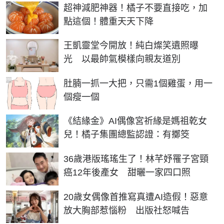
PR
超神減肥神器！橘子不要直接吃，加
點這個！體重天天下降
王凱靈堂今開放！純白燦笑遺照曝
光 以最帥氣模樣向親友道別
PR
肚腩一抓一大把，只需1個雞蛋，用一
個瘦一個
《結緣金》AI偶像宮祈緣是媽祖乾女
兒！橘子集團總監認證：有擲筊
36歲港版瑤瑤生了！林芊妤罹子宮頸
癌12年後產女 甜曬一家四口照
20歲女偶像首推寫真遭AI造假！惡意
放大胸部惹惱粉 出版社怒喊告