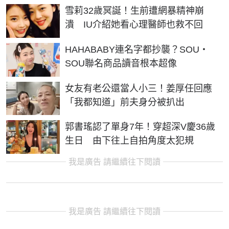
雪莉32歲冥誕！生前遭網暴精神崩
潰 IU介紹她看心理醫師也救不回
HAHABABY連名字都抄襲？SOU・
SOU聯名商品讀音根本超像
女友有老公還當人小三！姜厚任回應
「我都知道」前夫身分被扒出
郭書瑤認了單身7年！穿超深V慶36歲
生日 由下往上自拍角度太犯規
我是廣告 請繼續往下閱讀
我是廣告 請繼續往下閱讀