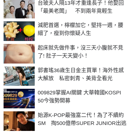
台玻夫人隔13年才重逢長子！他娶回
「最美老闆」 不到兩年竟輕生
PR
減肥首選，檸檬加它，堅持一週，腰
細了，瘦到你懷疑人生
PR
起床就先做件事，沒三天小腹就不見
了! 肚子一天天變小！
郭書瑤36歲生日金主買單！海外性感
大解放 私密刺青、美背全看光
PR
009829掌握AI關鍵 大華韓國KOSPI
50今強勢開募
始源K-POP最強富二代！為了不續約
SM 掏500億帶SUPER JUNIOR出逃