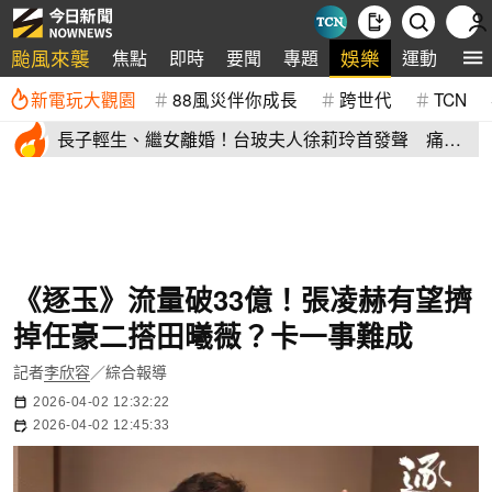
颱風來襲
娛樂
焦點
即時
要聞
專題
運動
全
新電玩大觀園
88風災伴你成長
跨世代
TCN
長子輕生、繼女離婚！台玻夫人徐莉玲首發聲 痛揭
徐子翔逝世真相
《逐玉》流量破33億！張凌赫有望擠
掉任豪二搭田曦薇？卡一事難成
記者
李欣容
／綜合報導
2026-04-02 12:32:22
2026-04-02 12:45:33