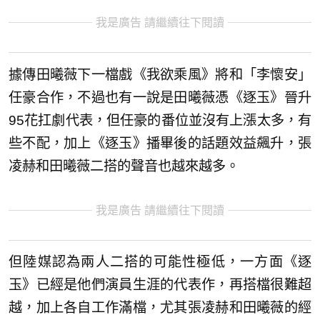
我是廣告 請繼續往下閱讀
據傳田曦薇下一檔戲《我欲乘風》將和「李懷安」
任豪合作，不過也有一說是田曦薇憑《逐玉》晉升
95花扛劇代表，但任豪的番位並沒有上漲太多，有
些不配，加上《逐玉》播畢後的話題效益飆升，張
凌赫和田曦薇二搭的聲音也越來越多。
我是廣告 請繼續往下閱讀
但陸媒認為兩人二搭的可能性極低，一方面《逐
玉》已經是他們演員生涯的代表作，再搭檔很難超
越，加上各自工作滿檔，尤其張凌赫和田曦薇的經