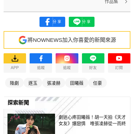
作品集
分享
分享
將NOWNEWS加入你喜愛的新聞來源
APP
追蹤
追蹤
好友
訂閱
陸劇
逐玉
張凌赫
田曦薇
任豪
探索新聞
劇迷心疼田曦薇！胡一天拍《天才
女友》爆戀情 唯張凌赫從一而終