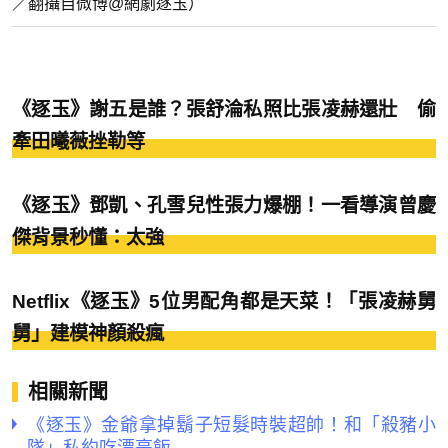
／翻攝自微博@網劇逐玉）
《逐玉》謝五是誰？張舒淪私照比張凌赫還壯 偷
牽田曦薇挫勒等
《逐玉》鄧凱、孔雪兒性張力爆棚！一看導演曾慶
傑背景秒懂：太強
Netflix《逐玉》5位男配角都是天菜！「張凌赫舅
舅」建模神顏殺瘋
相關新聞
《逐玉》金爺拿掉鬍子短髮時裝超帥！和「殺豬小
隊」私約吃漂亮飯