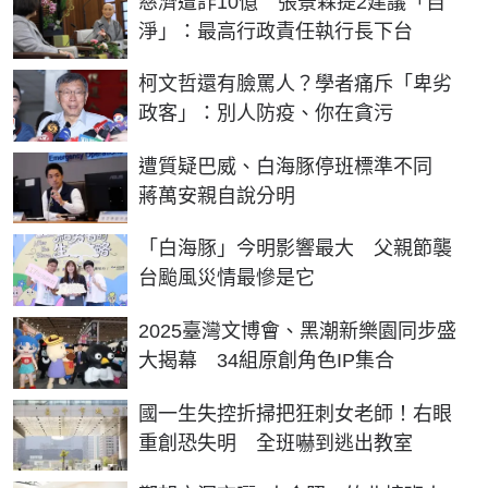
慈濟遭詐10億 張景森提2建議「自
淨」：最高行政責任執行長下台
柯文哲還有臉罵人？學者痛斥「卑劣
政客」：別人防疫、你在貪污
遭質疑巴威、白海豚停班標準不同
蔣萬安親自說分明
「白海豚」今明影響最大 父親節襲
台颱風災情最慘是它
2025臺灣文博會、黑潮新樂園同步盛
大揭幕 34組原創角色IP集合
國一生失控折掃把狂刺女老師！右眼
重創恐失明 全班嚇到逃出教室