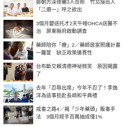
鄭朝方深夜曬3人合照 竹北接班人
「二選一」呼之欲出
3個月嬰送托才2天午睡OHCA送醫不
治 屏東縣府啟動調查
藥師陪你「療」2／藥師居家照護計畫
一籮筐 缺乏政策連貫性
台布斷交賴清德神祕微笑 原因揭露
了
去年「忍辱出席」今年不忍了！李逸
洋為這事拒赴長崎和平典禮
戒毒之路4／揭「少年藥頭」販毒手
法 3個月經手百萬抽成僅1%