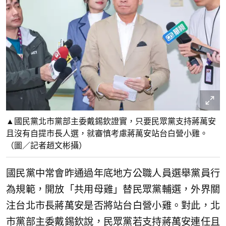
▲國民黨北市黨部主委戴錫欽證實，只要民眾黨支持蔣萬安
且沒有自提市長人選，就審慎考慮蔣萬安站台白營小雞。
（圖／記者趙文彬攝）
國民黨中常會昨通過年底地方公職人員選舉黨員行
為規範，開放「共用母雞」替民眾黨輔選，外界關
注台北市長蔣萬安是否將站台白營小雞。對此，北
市黨部主委戴錫欽說，民眾黨若支持蔣萬安連任且