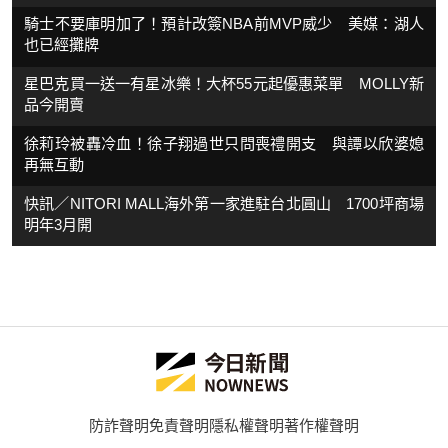
騎士不要庫明加了！預計改簽NBA前MVP威少 美媒：湖人
也已經攤牌
星巴克買一送一有星冰樂！大杯55元起優惠菜單 MOLLY新
品今開賣
徐莉玲被轟冷血！徐子翔過世只問喪禮開支 與譚以欣婆媳
再無互動
快訊／NITORI MALL海外第一家進駐台北圓山 1700坪商場
明年3月開
防詐聲明
免責聲明
隱私權聲明
著作權聲明