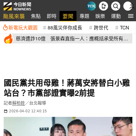
颱風來襲
要聞
焦點
即時
專題
娛樂
運動
全
新電玩大觀園
88風災伴你成長
跨世代
TCN
慈濟遭詐10億 張景森直指一人：應概括承受所有責
任辭職下台
國民黨共用母雞！蔣萬安將替白小雞
站台？市黨部證實曝2前提
記者
蘇柏銓
／台北報導
2026-04-02 12:40:15