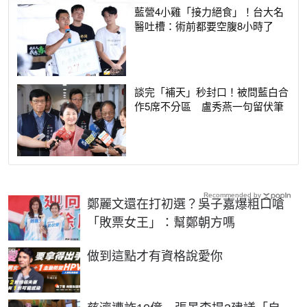
藍營4小雞「接力絕食」！台大名
醫吐槽：術前都要空腹8小時了
談完「補天」秒封口！被問藍白合
作5席不分區 盧秀燕一句留伏筆
Recommended by
鄭麗文還在打初選？吳子嘉爆粗口嗆
「敗票女王」：幫鄭朝方嗎
PR
做到這點才有資格說愛你