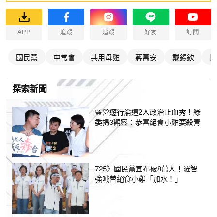
APP
追蹤
追蹤
好友
訂閱
國民黨
中常會
共用母雞
蔣萬安
戴錫欽
民
探索新聞
藍營遊行淪這2人政治止血秀！綠
委揭3觀察：恭喜絕食小雞要殺青
725》國民黨宣布破8萬人！羅智
強喊替絕食小雞「加水！」