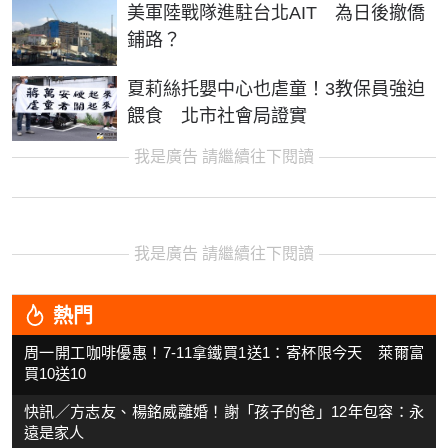
美軍陸戰隊進駐台北AIT 為日後撤僑
鋪路？
夏莉絲托嬰中心也虐童！3教保員強迫
餵食 北市社會局證實
我是廣告 請繼續往下閱讀
我是廣告 請繼續往下閱讀
熱門
周一開工咖啡優惠！7-11拿鐵買1送1：寄杯限今天 萊爾富
買10送10
快訊／方志友、楊銘威離婚！謝「孩子的爸」12年包容：永
遠是家人