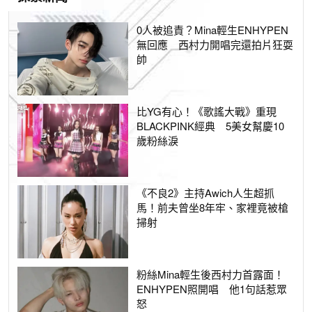
0人被追責？Mina輕生ENHYPEN
無回應 西村力開唱完還拍片狂耍
帥
比YG有心！《歌謠大戰》重現
BLACKPINK經典 5美女幫慶10
歲粉絲淚
《不良2》主持Awich人生超抓
馬！前夫曾坐8年牢、家裡竟被槍
掃射
粉絲Mina輕生後西村力首露面！
ENHYPEN照開唱 他1句話惹眾
怒