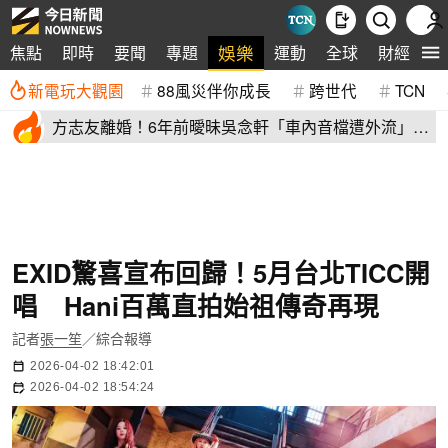
娛樂
焦點
即時
要聞
專題
運動
全球
財經
生
新電玩大觀園
88風災伴你成長
跨世代
TCN
方志友離婚！6年前曖昧吳念軒「車內音檔遭外流」
喊：沒人看得到
EXID驚喜宣布回歸！5月台北TICC開
唱 Hani百萬直拍始祖傳奇再現
記者
張一笙
／綜合報導
2026-04-02 18:42:01
2026-04-02 18:54:24