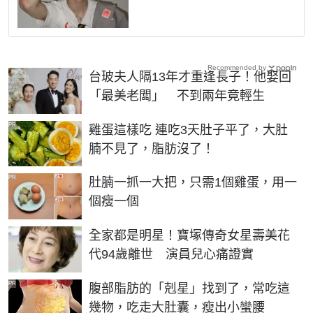
Recommended by
台玻夫人隔13年才重逢長子！他娶回
「最美老闆」 不到兩年竟輕生
PR
雞蛋這樣吃 連吃3天肚子平了，大肚
腩不見了，脂肪沒了！
PR
肚腩一抓一大把，只需1個雞蛋，用一
個瘦一個
全家都是明星！寶塚傳奇女星壽美花
代94歲離世 演員兒心痛證實
PR
腹部脂肪的「剋星」找到了，常吃這
幾物，吃走大肚囊，瘦出小蠻腰