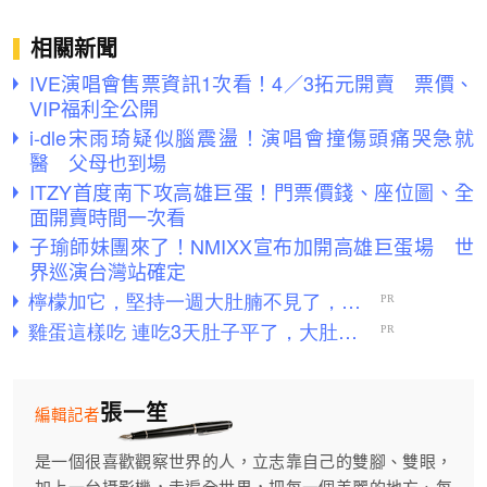
相關新聞
IVE演唱會售票資訊1次看！4／3拓元開賣 票價、
VIP福利全公開
i-dle宋雨琦疑似腦震盪！演唱會撞傷頭痛哭急就
醫 父母也到場
ITZY首度南下攻高雄巨蛋！門票價錢、座位圖、全
面開賣時間一次看
子瑜師妹團來了！NMIXX宣布加開高雄巨蛋場 世
界巡演台灣站確定
張一笙
編輯記者
是一個很喜歡觀察世界的人，立志靠自己的雙腳、雙眼，