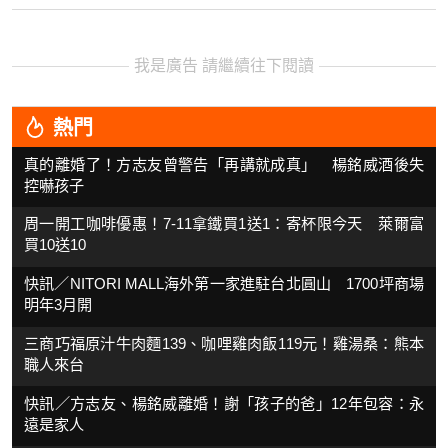
我是廣告 請繼續往下閱讀
熱門
真的離婚了！方志友曾警告「再講就成真」 楊銘威酒後失
控嚇孩子
周一開工咖啡優惠！7-11拿鐵買1送1：寄杯限今天 萊爾富
買10送10
快訊／NITORI MALL海外第一家進駐台北圓山 1700坪商場
明年3月開
三商巧福原汁牛肉麵139、咖哩雞肉飯119元！雞湯桑：熊本
職人來台
快訊／方志友、楊銘威離婚！謝「孩子的爸」12年包容：永
遠是家人