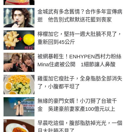
金城武有多念舊情？合作多年宣傳病
逝 他告別式默默送花籃到喪家
PR
檸檬加它，堅持一週大肚腩不見了，
重新回到45公斤
被網暴輕生！ENHYPEN西村力粉絲
Mina住處被公開 1細節讓人鼻酸
PR
雞蛋加它瘦肚子，全身脂肪全部消失
了，小腹都平坦了
無緣的豪門女婿！小刀掰了台玻千
金 吳建豪前妻家產100億元以上
PR
早晨吃這個，腹部脂肪掉光光，一個
月大肚腩不見了