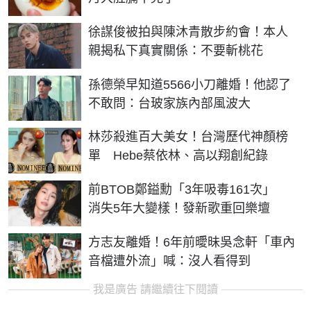
徐謀俊被拍與陳沐青散步約會！本人
親揭私下真實關係：不要斬桃花
孫德榮早知道5566小刀離婚！他認了
不敢問：台玻家族內部風波大
林莎殺進百大美女！台灣歷代神顏榜
單 Hebe蔡依林、高以翔創紀錄
前BTOB鄭鎰勳「3年吸毒161次」
消失5年大變樣！發新歌重回樂壇
方志友離婚！6年前曖昧吳念軒「車內
音檔遭外流」喊：沒人看得到
我是廣告 請繼續往下閱讀