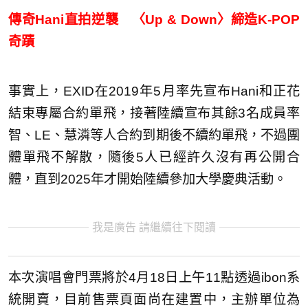
傳奇Hani直拍逆襲 〈Up & Down〉締造K-POP
奇蹟
事實上，EXID在2019年5月率先宣布Hani和正花
結束專屬合約單飛，接著陸續宣布其餘3名成員率
智、LE、慧潾等人合約到期後不續約單飛，不過團
體單飛不解散，隨後5人已經許久沒有再公開合
體，直到2025年才開始陸續參加大學慶典活動。
我是廣告 請繼續往下閱讀
本次演唱會門票將於4月18日上午11點透過ibon系
統開賣，目前售票頁面尚在建置中，主辦單位為