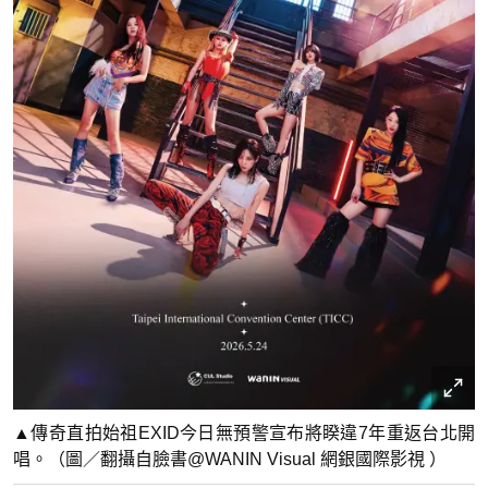
▲傳奇直拍始祖EXID今日無預警宣布將睽違7年重返台北開
唱。（圖／翻攝自臉書@WANIN Visual 網銀國際影視 ）