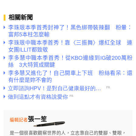
相關新聞
李珠珢本季首秀封神了！黑色綁帶裝辣翻 粉暈：
富邦5本柱怎麼輸
李珠珢中職本季首秀！靠〈三振舞〉爆紅全球 連
女團ILLIT都致敬
李多慧中職本季首秀！從KBO邊緣到IG破200萬粉
絲 3大特質成關鍵
李多慧又進化了！自己開車上下班 粉絲看呆：還
有什麼是妳不會的
張一笙
編輯記者
是一個很喜歡觀察世界的人，立志靠自己的雙腳、雙眼，