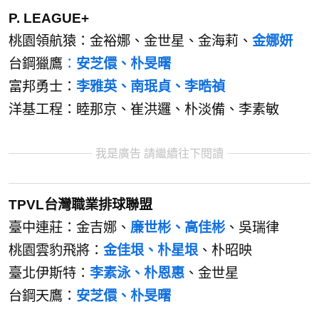
P. LEAGUE+
桃園領航猿：金裕娜、金世星、金海莉、
金娜妍
台鋼獵鷹
：
安芝儇、朴旻曙
富邦勇士：
李雅英、南珉貞、李晧禎
洋基工程：睦那京、崔洪邏、朴淡備、李素敏
我是廣告 請繼續往下閱讀
TPVL台灣職業排球聯盟
臺中連莊：金吉娜、
廉世彬、高佳彬
、吳瑞律
桃園雲豹飛將：
金佳垠、朴星垠
、朴昭映
臺北伊斯特：
李素泳、朴恩惠
、金世星
台鋼天鷹：
安芝儇、朴旻曙