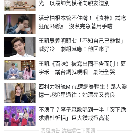
光 以最帥氣模樣向親友道別
潘瑋柏根本管不住嘴！《食神》試吃
狂配3碗飯 沒煮完急著用手嚐
王凱暴斃明頭七「不知自己已離世」
喊好冷 劇組感應：他回來了
王凱《百味》被寫出國不告而別！夏
宇禾一講台詞就哽咽 劇迷全哭
西村力粉絲Mina遭網暴輕生！路人淚
憶一起追星過往：她漂亮又善良
不演了？李子森歌唱到一半「突下跪
求婚杜忻恬」巨大鑽戒掀高潮
我是廣告 請繼續往下閱讀