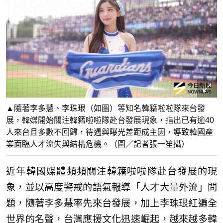
▲隨著李多慧、李珠珢（如圖）等知名韓籍啦啦隊來台發
展，韓媒開始關注韓籍啦啦隊赴台發展現象，指出已有逾40
人來台且多數不回歸，待遇與曝光差距成主因，導致韓國產
業面臨人才流失與結構危機。（圖／記者張一笙攝）
近年韓國媒體頻頻關注韓籍啦啦隊赴台發展的現
象，並以高度警戒的語氣報導「人才大量外流」問
題，隨著李多慧率先來台發展，加上李珠珢紅遍全
世界的名聲，台灣應援文化迅速崛起，越來越多韓