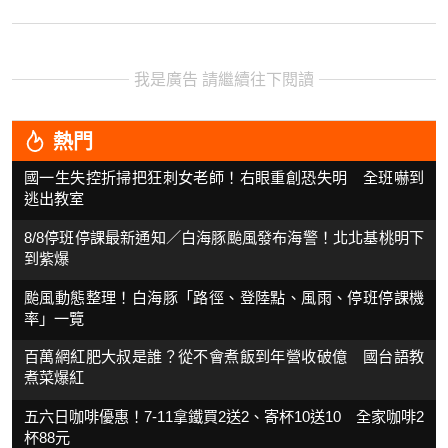
我是廣告 請繼續往下閱讀
熱門
國一生失控折掃把狂刺女老師！右眼重創恐失明 全班嚇到
逃出教室
8/8停班停課最新通知／白海豚颱風發布海警！北北基桃明下
到紫爆
颱風動態整理！白海豚「路徑、登陸點、風雨、停班停課機
率」一覽
百萬網紅肥大叔是誰？從不會煮飯到年營收破億 國台語教
煮菜爆紅
五六日咖啡優惠！7-11拿鐵買2送2、寄杯10送10 全家咖啡2
杯88元