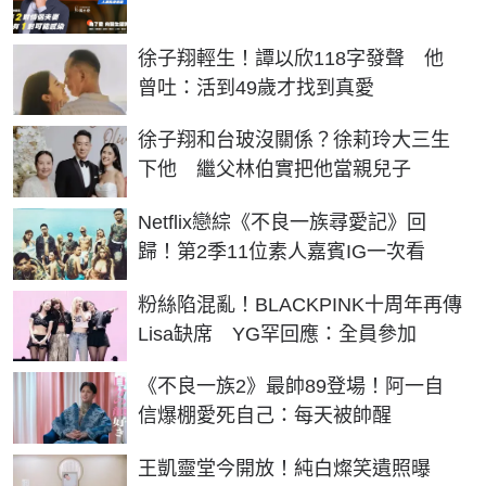
徐子翔輕生！譚以欣118字發聲 他
曾吐：活到49歲才找到真愛
徐子翔和台玻沒關係？徐莉玲大三生
下他 繼父林伯實把他當親兒子
Netflix戀綜《不良一族尋愛記》回
歸！第2季11位素人嘉賓IG一次看
粉絲陷混亂！BLACKPINK十周年再傳
Lisa缺席 YG罕回應：全員參加
《不良一族2》最帥89登場！阿一自
信爆棚愛死自己：每天被帥醒
王凱靈堂今開放！純白燦笑遺照曝