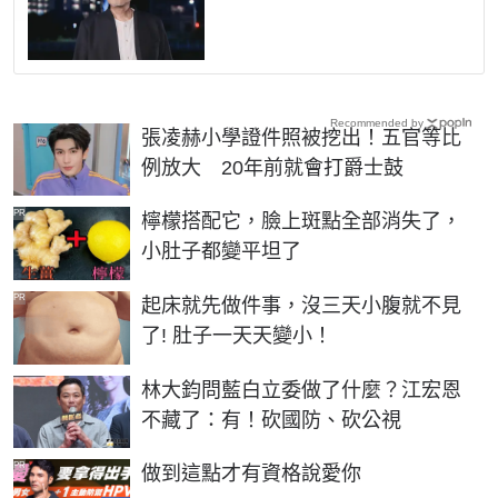
Recommended by
張凌赫小學證件照被挖出！五官等比
例放大 20年前就會打爵士鼓
PR
檸檬搭配它，臉上斑點全部消失了，
小肚子都變平坦了
PR
起床就先做件事，沒三天小腹就不見
了! 肚子一天天變小！
林大鈞問藍白立委做了什麼？江宏恩
不藏了：有！砍國防、砍公視
PR
做到這點才有資格說愛你