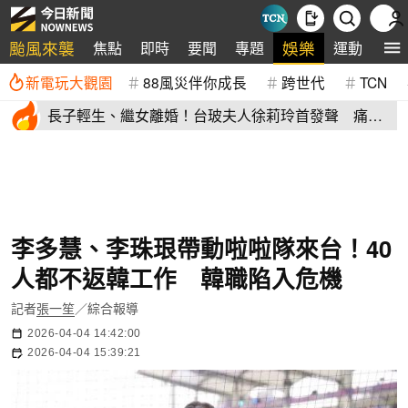
颱風來襲
娛樂
焦點
即時
要聞
專題
運動
全
新電玩大觀園
88風災伴你成長
跨世代
TCN
長子輕生、繼女離婚！台玻夫人徐莉玲首發聲 痛揭
徐子翔逝世真相
李多慧、李珠珢帶動啦啦隊來台！40
人都不返韓工作 韓職陷入危機
記者
張一笙
／綜合報導
2026-04-04 14:42:00
2026-04-04 15:39:21