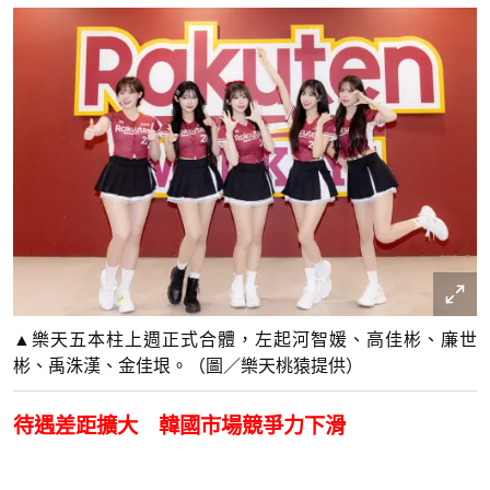
▲樂天五本柱上週正式合體，左起河智媛、高佳彬、廉世
彬、禹洙漢、金佳垠。（圖／樂天桃猿提供）
待遇差距擴大 韓國市場競爭力下滑