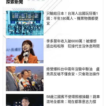
探索新聞
只輸給日本！台灣人出國玩狂衝1
國：半年180萬人、機票物價都便
宜
李多慧年收入破6000萬！被爆想
退出啦啦隊 狂接代言沒休息時間
綠營爆料台中兩年沒驗中聯油 盧
秀燕反嗆不懂食安、只會政治操作
58歲江國賓不使壞照樣操翻！跳車
滾地全都來：現在都靠意志力撐