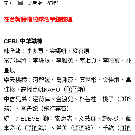
完。（圖／記者張一笙攝）
在台韓籍啦啦隊名單總整理
CPBL中華職棒
味全龍：李多慧、金娜妍、權喜原
富邦悍將：李珠珢、李雅英、南珉貞、李晧禎、朴
星垠
樂天桃猿：河智媛、禹洙漢、廉世彬、金佳垠、高
佳彬、高橋嘉帆KAHO（🇯🇵籍）
中信兄弟：邊荷律、金渡兒、朴善柱、桃子（🇯🇵
籍）、李丹妃（飛行嘉賓）
統一7-ELEVEn獅：安惠志、文慧真、趙娟週、藤
本彩花（🇯🇵籍）、希美（🇯🇵籍）、千紘（🇯🇵