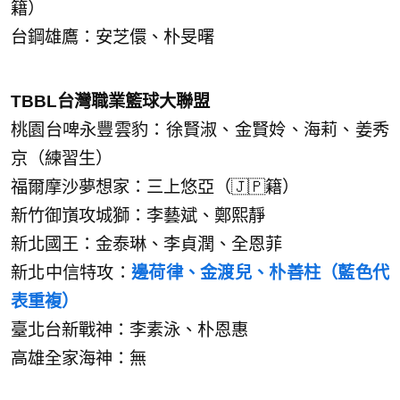
籍）
台鋼雄鷹：安芝儇、朴旻曙
TBBL台灣職業籃球大聯盟
桃園台啤永豐雲豹：徐賢淑、金賢姈、海莉、姜秀
京（練習生）
福爾摩沙夢想家：三上悠亞（🇯🇵籍）
新竹御嵿攻城獅：李藝斌、鄭熙靜
新北國王：金泰琳、李貞潤、全恩菲
新北中信特攻：
邊荷律、金渡兒、朴善柱（藍色代
表重複）
臺北台新戰神：李素泳、朴恩惠
高雄全家海神：無