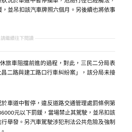
發狀況於車道中暫停攔車，危險行徑已經觸法，
下罰鍰，並吊扣該汽車牌照六個月。另後續也將依事
 請繼續往下閱讀
輛休旅車阻擋前進的過程，對此，三民二分局表
區大昌二路與建工路口行車糾紛案」，該分局未接
況於車道中暫停，違反道路交通管理處罰條例第
上36000元以下罰鍰，當場禁止其駕駛，並吊扣該
進行舉發。另汽車駕駛涉犯刑法公共危險及強制
。