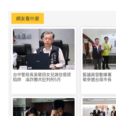
網友看什麼
台中警局長吳敬田女兒誤信借貸
藍議員發動連署 
陷阱 淪詐團共犯判刑5月
敬參選台南巿長
PR