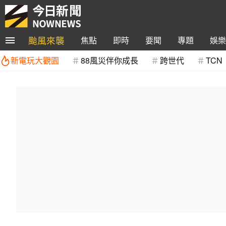
颱風來襲
焦點
即時
要聞
專題
娛樂
新電玩大觀園
88風災伴你成長
跨世代
TCN