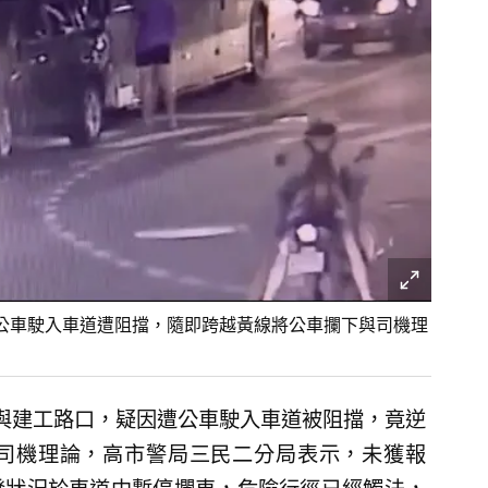
公車駛入車道遭阻擋，隨即跨越黃線將公車攔下與司機理
與建工路口，疑因遭公車駛入車道被阻擋，竟逆
司機理論，高市警局三民二分局表示，未獲報