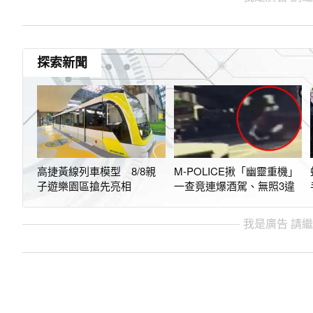
探索新聞
高捷黃線列車模型 8/8親
M-POLICE揪「幽靈重機」
子遊樂園區搶先亮相
一查竟連爆酒駕、無照3違
我是廣告 請