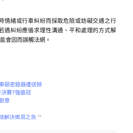
時情緒或行車糾紛而採取危險或妨礙交通之行
若遇糾紛應循求理性溝通、平和處理的方式解
能會因而誤觸法網。
車砸密錄器遭送辦
終決賽7強搶冠
創意