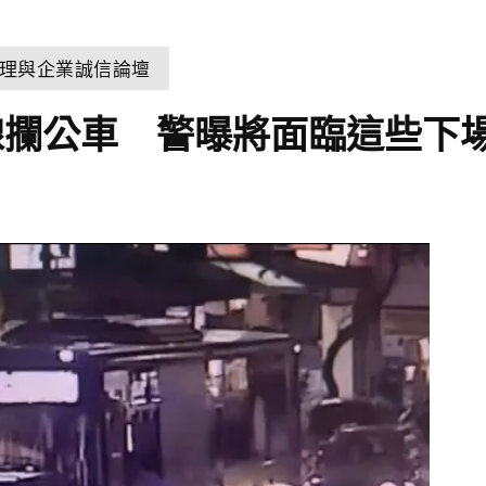
理與企業誠信論壇
線攔公車 警曝將面臨這些下