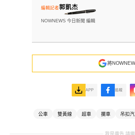
郭凱杰
編輯記者
NOWNEWS 今日新聞 編輯
將NOWNE
APP
追蹤
公車
雙黃線
超車
攔車
吊扣汽
我是廣告 請