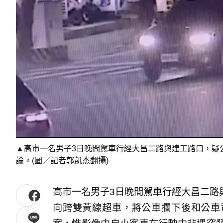
▲高市一名男子3日晚間駕車行經大昌二路與建工路口，疑
論。(圖／記者郭凱杰翻攝)
高市一名男子3日晚間駕車行經大昌二路
向跨雙黃線超車，將公車攔下後和公車