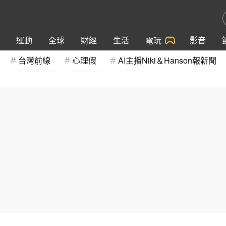
運動
全球
財經
生活
電玩
影音
台灣前線
心理假
AI主播Niki＆Hanson報新聞