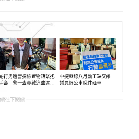
蛇行男遭警攔檢置物箱緊抱
中捷藍線八月動工缺交維
手套 警一查竟藏這些違禁
議員爆公車脫件砸車
品
繼續往下閱讀