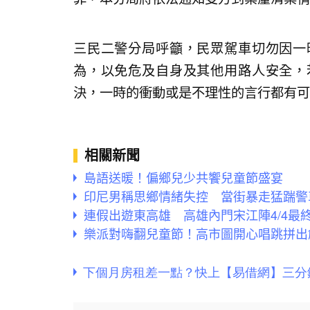
三民二警分局呼籲，民眾駕車切勿因一
為，以免危及自身及其他用路人安全，
決，一時的衝動或是不理性的言行都有可
相關新聞
島語送暖！偏鄉兒少共饗兒童節盛宴
印尼男稱思鄉情緒失控 當街暴走猛踹警
連假出遊東高雄 高雄內門宋江陣4/4最
樂派對嗨翻兒童節！高市圖開心唱跳拼出