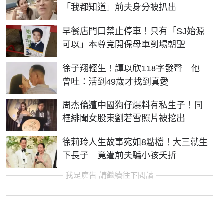
「我都知道」前夫身分被扒出
早餐店門口禁止停車！只有「SJ始源
可以」本尊竟開保母車到場朝聖
徐子翔輕生！譚以欣118字發聲 他
曾吐：活到49歲才找到真愛
周杰倫遭中國狗仔爆料有私生子！同
框緋聞女股東劉若雪照片被挖出
徐莉玲人生故事宛如8點檔！大三就生
下長子 竟遭前夫騙小孩夭折
我是廣告 請繼續往下閱讀