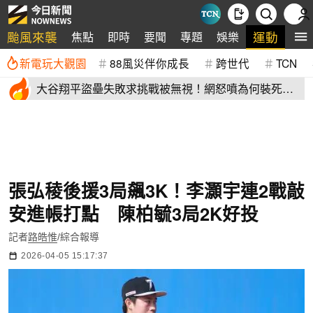
颱風來襲
運動
焦點
即時
要聞
專題
娛樂
全
新電玩大觀園
88風災伴你成長
跨世代
TCN
大谷翔平盜壘失敗求挑戰被無視！網怒噴為何裝死？
道奇教頭揭秘了
張弘稜後援3局飆3K！李灝宇連2戰敲
安進帳打點 陳柏毓3局2K好投
記者
路皓惟
/綜合報導
2026-04-05 15:17:37