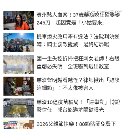
Recommended by
賓州駭人血案！37歲華裔媳狂砍婆婆
245刀 起因竟是「小姑要來」
機車熄火改用牽有違法？法院判決逆
轉：騎士罰款銳減 最終結局曝
國一生失控折掃把狂刺女老師！右眼
重創恐失明 全班嚇到逃出教室
慈濟聲明越看越怪？律師揪出「避談
這細節」：不太像被害人
慈濟10億疫苗騙局！「這舉動」博證
嚴信任 郭台銘避坑關鍵曝光
2026父親節快樂！88節貼圖免費下