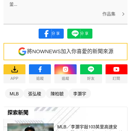
釜...
作品集
分享
分享
將NOWNEWS加入你喜愛的新聞來源
APP
追蹤
追蹤
好友
訂閱
MLB
張弘稜
陳柏毓
李灝宇
探索新聞
MLB／李灝宇敲103英里高速安