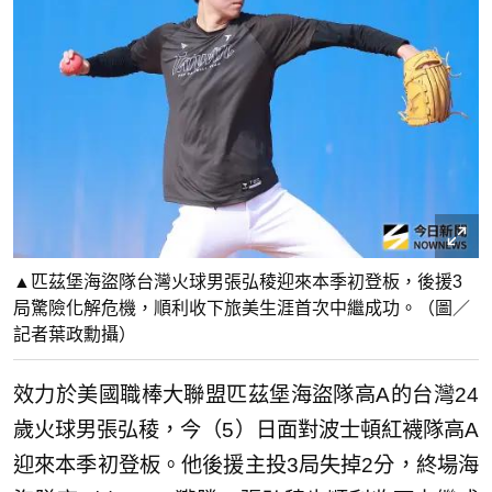
▲匹茲堡海盜隊台灣火球男張弘稜迎來本季初登板，後援3
局驚險化解危機，順利收下旅美生涯首次中繼成功。（圖／
記者葉政勳攝）
效力於美國職棒大聯盟匹茲堡海盜隊高A的台灣24
歲火球男張弘稜，今（5）日面對波士頓紅襪隊高A
迎來本季初登板。他後援主投3局失掉2分，終場海