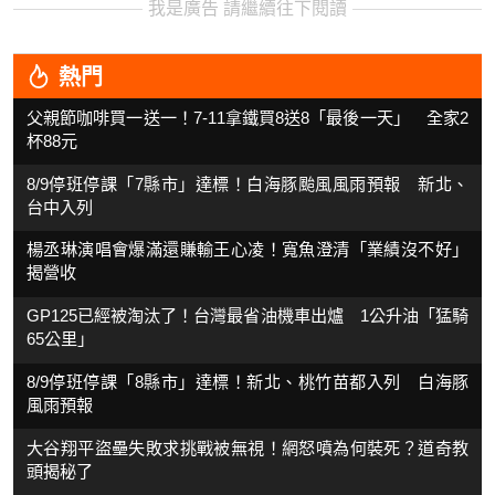
我是廣告 請繼續往下閱讀
熱門
父親節咖啡買一送一！7-11拿鐵買8送8「最後一天」 全家2
杯88元
8/9停班停課「7縣市」達標！白海豚颱風風雨預報 新北、
台中入列
楊丞琳演唱會爆滿還賺輸王心凌！寬魚澄清「業績沒不好」
揭營收
GP125已經被淘汰了！台灣最省油機車出爐 1公升油「猛騎
65公里」
8/9停班停課「8縣市」達標！新北、桃竹苗都入列 白海豚
風雨預報
大谷翔平盜壘失敗求挑戰被無視！網怒噴為何裝死？道奇教
頭揭秘了