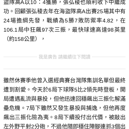
盜隊高A以10：4獲勝，張弘稜也順利收下中繼成
功。回顧張弘稜去年在海盜隊高A出賽25場其中有
24場擔綱先發，戰績為5勝7敗防禦率4.82，在
106.1局中狂飆97次三振，最快球速高達98英里
（約158公里），
我是廣告 請繼續往下閱讀
雖然休賽季他曾入選經典賽台灣隊集訓名單但最終
遭到割愛。今天於6局下球隊5比2領先時登板，開
局遭遇亂流與暴投，但他迅速回穩飆出三振化解滿
壘危機。7局下雖然又發生暴投與捕逸，但他再度
飆出三振化險為夷。8局下續投付出代價，被敲出
左外野平射2分砲，不過他隨即穩住陣腳連抓3個出