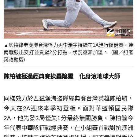
▲底特律老虎隊台灣怪力男李灝宇持續在1A進行復健賽，連
兩戰敲出安打並貢獻2分打點，狀況逐漸加溫。（圖／記者
葉政勳攝）
陳柏毓挺過經典賽挨轟陰霾 化身滾地球大師
同樣效力於匹茲堡海盜隊經典賽台灣英雄陳柏毓，
今天在2A迎來本季初登板。面對華盛頓國民隊
2A，他先發3局僅失1分最終無關勝負。陳柏毓今
年代表中華隊征戰經典賽，在小組賽首戰對抗澳洲