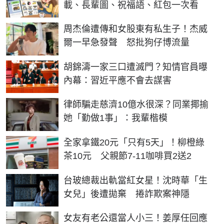
載、長輩圖、祝福語、紅包一次看
周杰倫遭傳和女股東有私生子！杰威
爾一早急發聲 怒批狗仔博流量
胡錦濤一家三口遭滅門？知情官員曝
內幕：習近平應不會去謀害
律師騙走慈濟10億水很深？同業揶揄
她「勤做1事」：我輩楷模
全家拿鐵20元「只有5天」！柳橙綠
茶10元 父親節7-11咖啡買2送2
台玻總裁出軌當紅女星！沈時華「生
女兒」後遭拋棄 捲詐欺案神隱
女友有老公還當人小三！姜厚任回應