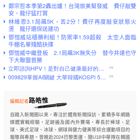
鄭宗哲本季第2轟出爐！台灣旅美幫發威 費仔敲雙
安、龍仔猛打賞
林維恩3.1局飆5K、丟2分！費仔再度敲安狀態火
燙 龍仔選保送建功
鄧愷威站穩勝利組！防禦率1.59超殺 太空人面臨
牛棚名單殘酷抉擇
鄧愷威中繼登板 2.1局飆3K無失分 替今井達也守
下大聯盟首勝
路皓惟
編輯記者
自踏入新聞圈以來，專注於體育新聞採訪，累積多年網路
媒體實戰經驗，足跡遍及國內外賽場，專長於棒球、足
球、美式足球、冰球、網球與健力健美等綜合運動項目的
報導與專題。曾親赴2024巴黎奧運、隨U18中華隊在韓國