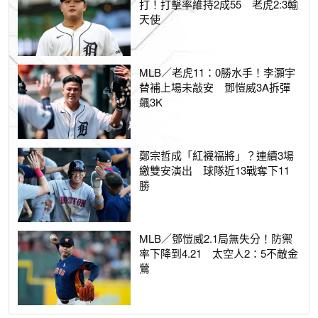
打！打擊率維持2成55 老虎2:3輸
天使
MLB／老虎11：0勝水手！李灝宇
替補上場未敲安 鄧愷威3A拆彈
飆3K
鄭宗哲成「紅襪福將」？連續3場
繳雙安演出 球隊近13戰奪下11
勝
MLB／鄧愷威2.1局無失分！防禦
率下降到4.21 太空人2：5不敵金
鶯