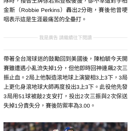
隊時，接替王牌徐若熙登板後援，卻不幸遭對手柏
金斯（Robbie Perkins）轟出2分砲，賽後他曾哽
咽表示這是生涯最痛苦的全壘打。
我是廣告 請繼續往下閱讀
帶著全台灣球迷的鼓勵回到美國後，陳柏毓今天開
賽雖遭遇小亂流失掉1分，但他即時回神連飆2次三
振止血。2局上他製造滾地球上演變相3上3下，3局
上更化身滾地球大師再度投出3上3下。此役他先發
3局用51球被敲2支安打，投出2次三振與2次保送
失掉1分責失分，賽後防禦率為3.00。