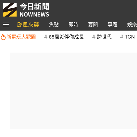
颱風來襲
焦點
即時
要聞
專題
娛樂
新電玩大觀園
88風災伴你成長
跨世代
TCN