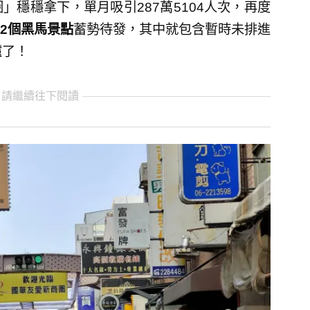
穩穩拿下，單月吸引287萬5104人次，再度
2個黑馬景點
蓄勢待發，其中就包含暫時未排進
爐了！
 請繼續往下閱讀